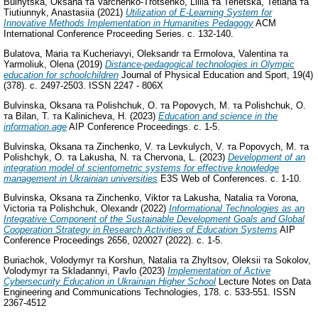
Buinytska, Oksana
та
Varchenko-Trotsenko, Liliia
та
Terletska, Tetiana
та
Tiutiunnyk, Anastasiia
(2021)
Utilization of E-Learning System for
Innovative Methods Implementation in Humanities Pedagogy
ACM
International Conference Proceeding Series. с. 132-140.
Bulatova, Maria
та
Kucheriavyi, Oleksandr
та
Ermolova, Valentina
та
Yarmoliuk, Olena
(2019)
Distance-pedagogical technologies in Olympic
education for schoolchildren
Journal of Physical Education and Sport, 19(4)
(378). с. 2497-2503. ISSN 2247 - 806X
Bulvinska, Oksana
та
Polishchuk, O.
та
Popovych, M.
та
Polishchuk, O.
та
Bilan, T.
та
Kalinicheva, H.
(2023)
Education and science in the
information age
AIP Conference Proceedings. с. 1-5.
Bulvinska, Oksana
та
Zinchenko, V.
та
Levkulych, V.
та
Popovych, M.
та
Polishchyk, O.
та
Lakusha, N.
та
Chervona, L.
(2023)
Development of an
integration model of scientometric systems for effective knowledge
management in Ukrainian universities
E3S Web of Conferences. с. 1-10.
Bulvinska, Oksana
та
Zinchenko, Viktor
та
Lakusha, Natalia
та
Vorona,
Victoria
та
Polishchuk, Olexandr
(2022)
Informational Technologies as an
Integrative Component of the Sustainable Development Goals and Global
Cooperation Strategy in Research Activities of Education Systems
AIP
Conference Proceedings 2656, 020027 (2022). с. 1-5.
Buriachok, Volodymyr
та
Korshun, Natalia
та
Zhyltsov, Oleksii
та
Sokolov,
Volodymyr
та
Skladannyi, Pavlo
(2023)
Implementation of Active
Cybersecurity Education in Ukrainian Higher School
Lecture Notes on Data
Engineering and Communications Technologies, 178. с. 533-551. ISSN
2367-4512