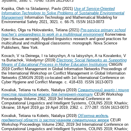
Systems, 3550. с. 70-80. ISSN 1613-0073
Kopiika, Oleh
та
Skladannyi, Pavlo
(2021)
Use of Service-Oriented
Information Technology to Solve Problems of Sustainable Environmental
Management
Information Technology and Mathematical Modeling for
Environmental Safety 2021, 3021. с. 66-75. ISSN 1613-0073
Kotenko, Olga
та
Holovatenko, Tetiana
(2021)
Pre-service primary school
teacher’s preparedness to work in a multilingual environment
Колективна
(три і більше авторів). Applied linguistics research and good practices for
multicultural and multilingual classrooms: monograph. Nova Science
Publishers, New York.
Kovach, V
та
Deinega, I
та
Iatsyshyn, A
та
Iatsyshyn, A
та
Kovalenko, V
та
Buriachok, Volodymyr
(2019)
Electronic Social Networks as Supporting
Means of Educational Process in Higher Education Institutions
CMiGIN
2019 Conflict Management in Global Information Networks Proceedings of
the International Workshop on Conflict Management in Global Information
Networks (CMiGIN 2019) co-located with 1st International Conference on
Cyber Hygiene and Conflict Manage. с. 418-433. ISSN 1613-0073
Kovaliuk, Tetiana
та
Kobets, Nataliya
(2019)
Cемантичний аналіз і пошук
текстів природною мовою для Інтернет-порталу
CEUR Workshop
Proceedings Volume 2362, 2019 3rd International Conference on
Computational Linguistics and Intelligent Systems, COLINS 2019; Kharkiv;
Ukraine; 18 April 2019 до 19 April 2019, 2362. с. 277-287. ISSN 1613-0073
Kovaliuk, Tetiana
та
Kobets, Nataliya
(2019)
Об’єктна модель
предметної області із застосуванням семантичних мереж
CEUR
Workshop Proceedings Volume 2362, 2019 3rd International Conference on
Computational Linguistics and Intelligent Systems, COLINS 2019; Kharkiv;