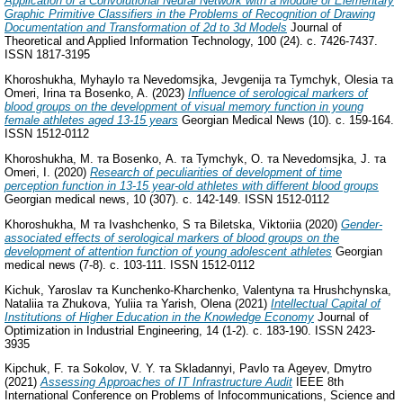
Application of a Convolutional Neural Network with a Module of Elementary
Graphic Primitive Classifiers in the Problems of Recognition of Drawing
Documentation and Transformation of 2d to 3d Models
Journal of
Theoretical and Applied Information Technology, 100 (24). с. 7426-7437.
ISSN 1817-3195
Khoroshukha, Myhaylo
та
Nevedomsjka, Jevgenija
та
Tymchyk, Olesia
та
Omeri, Irina
та
Bosenko, A.
(2023)
Influence of serological markers of
blood groups on the development of visual memory function in young
female athletes aged 13-15 years
Georgian Medical News (10). с. 159-164.
ISSN 1512-0112
Khoroshukha, М.
та
Bosenko, А.
та
Tymchyk, O.
та
Nevedomsjka, J.
та
Omeri, I.
(2020)
Research of peculiarities of development of time
perception function in 13-15 year-old athletes with different blood groups
Georgian medical news, 10 (307). с. 142-149. ISSN 1512-0112
Khoroshukha, M
та
Ivashchenko, S
та
Biletska, Viktoriia
(2020)
Gender-
associated effects of serological markers of blood groups on the
development of attention function of young adolescent athletes
Georgian
medical news (7-8). с. 103-111. ISSN 1512-0112
Kichuk, Yaroslav
та
Kunchenko-Kharchenko, Valentyna
та
Hrushchynska,
Nataliia
та
Zhukova, Yuliia
та
Yarish, Olena
(2021)
Intellectual Capital of
Institutions of Higher Education in the Knowledge Economy
Journal of
Optimization in Industrial Engineering, 14 (1-2). с. 183-190. ISSN 2423-
3935
Kipchuk, F.
та
Sokolov, V. Y.
та
Skladannyi, Pavlo
та
Ageyev, Dmytro
(2021)
Assessing Approaches of IT Infrastructure Audit
IEEE 8th
International Conference on Problems of Infocommunications, Science and