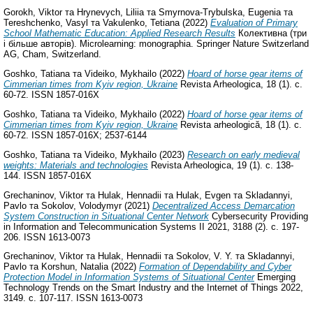
Gorokh, Viktor
та
Hrynevych, Liliia
та
Smyrnova-Trybulska, Eugenia
та
Tereshchenko, Vasyl
та
Vakulenko, Tetiana
(2022)
Evaluation of Primary
School Mathematic Education: Applied Research Results
Колективна (три
і більше авторів). Microlearning: monographia. Springer Nature Switzerland
AG, Cham, Switzerland.
Goshko, Tatiana
та
Videiko, Mykhailo
(2022)
Hoard of horse gear items of
Cimmerian times from Kyiv region, Ukraine
Revista Arheologica, 18 (1). с.
60-72. ISSN 1857-016X
Goshko, Tatiana
та
Videiko, Mykhailo
(2022)
Hoard of horse gear items of
Cimmerian times from Kyiv region, Ukraine
Revista arheologică, 18 (1). с.
60-72. ISSN 1857-016X; 2537-6144
Goshko, Tatiana
та
Videiko, Mykhailo
(2023)
Research on early medieval
weights: Materials and technologies
Revista Arheologica, 19 (1). с. 138-
144. ISSN 1857-016X
Grechaninov, Viktor
та
Hulak, Hennadii
та
Hulak, Evgen
та
Skladannyi,
Pavlo
та
Sokolov, Volodymyr
(2021)
Decentralized Access Demarcation
System Construction in Situational Center Network
Cybersecurity Providing
in Information and Telecommunication Systems II 2021, 3188 (2). с. 197-
206. ISSN 1613-0073
Grechaninov, Viktor
та
Hulak, Hennadii
та
Sokolov, V. Y.
та
Skladannyi,
Pavlo
та
Korshun, Natalia
(2022)
Formation of Dependability and Cyber
Protection Model in Information Systems of Situational Center
Emerging
Technology Trends on the Smart Industry and the Internet of Things 2022,
3149. с. 107-117. ISSN 1613-0073