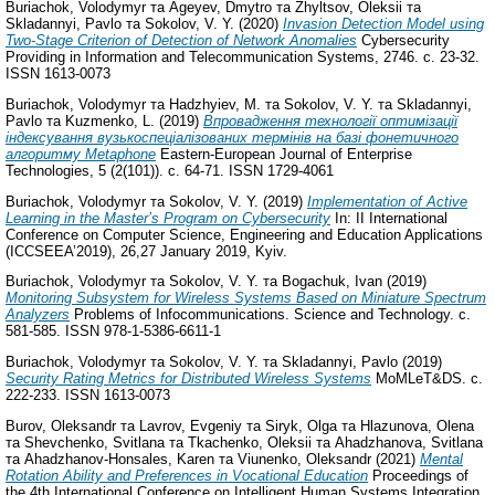
Buriachok, Volodymyr
та
Ageyev, Dmytro
та
Zhyltsov, Oleksii
та
Skladannyi, Pavlo
та
Sokolov, V. Y.
(2020)
Invasion Detection Model using
Two-Stage Criterion of Detection of Network Anomalies
Cybersecurity
Providing in Information and Telecommunication Systems, 2746. с. 23-32.
ISSN 1613-0073
Buriachok, Volodymyr
та
Hadzhyiev, M.
та
Sokolov, V. Y.
та
Skladannyi,
Pavlo
та
Kuzmenko, L.
(2019)
Впровадження технології оптимізації
індексування вузькоспеціалізованих термінів на базі фонетичного
алгоритму Metaphone
Eastern-European Journal of Enterprise
Technologies, 5 (2(101)). с. 64-71. ISSN 1729-4061
Buriachok, Volodymyr
та
Sokolov, V. Y.
(2019)
Implementation of Active
Learning in the Master’s Program on Cybersecurity
In: II International
Conference on Computer Science, Engineering and Education Applications
(ICCSEEA’2019), 26,27 January 2019, Kyiv.
Buriachok, Volodymyr
та
Sokolov, V. Y.
та
Bogachuk, Ivan
(2019)
Monitoring Subsystem for Wireless Systems Based on Miniature Spectrum
Analyzers
Problems of Infocommunications. Science and Technology. с.
581-585. ISSN 978-1-5386-6611-1
Buriachok, Volodymyr
та
Sokolov, V. Y.
та
Skladannyi, Pavlo
(2019)
Security Rating Metrics for Distributed Wireless Systems
MoMLeT&DS. с.
222-233. ISSN 1613-0073
Burov, Oleksandr
та
Lavrov, Evgeniy
та
Siryk, Olga
та
Hlazunova, Olena
та
Shevchenko, Svitlana
та
Tkachenko, Oleksii
та
Ahadzhanova, Svitlana
та
Ahadzhanov-Honsales, Karen
та
Viunenko, Oleksandr
(2021)
Mental
Rotation Ability and Preferences in Vocational Education
Proceedings of
the 4th International Conference on Intelligent Human Systems Integration