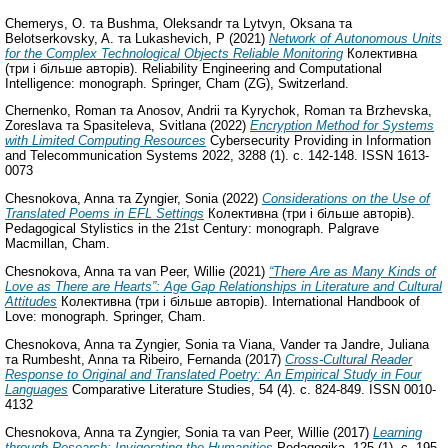
Chemerys, O.
та
Bushma, Oleksandr
та
Lytvyn, Oksana
та
Belotserkovsky, A.
та
Lukashevich, P
(2021)
Network of Autonomous Units
for the Complex Technological Objects Reliable Monitoring
Колективна
(три і більше авторів). Reliability Engineering and Computational
Intelligence: monograph. Springer, Cham (ZG), Switzerland.
Chernenko, Roman
та
Anosov, Andrii
та
Kyrychok, Roman
та
Brzhevska,
Zoreslava
та
Spasiteleva, Svitlana
(2022)
Encryption Method for Systems
with Limited Computing Resources
Cybersecurity Providing in Information
and Telecommunication Systems 2022, 3288 (1). с. 142-148. ISSN 1613-
0073
Chesnokova, Anna
та
Zyngier, Sonia
(2022)
Considerations on the Use of
Translated Poems in EFL Settings
Колективна (три і більше авторів).
Pedagogical Stylistics in the 21st Century: monograph. Palgrave
Macmillan, Cham.
Chesnokova, Anna
та
van Peer, Willie
(2021)
“There Are as Many Kinds of
Love as There are Hearts”: Age Gap Relationships in Literature and Cultural
Attitudes
Колективна (три і більше авторів). International Handbook of
Love: monograph. Springer, Cham.
Chesnokova, Anna
та
Zyngier, Sonia
та
Viana, Vander
та
Jandre, Juliana
та
Rumbesht, Anna
та
Ribeiro, Fernanda
(2017)
Cross-Cultural Reader
Response to Original and Translated Poetry: An Empirical Study in Four
Languages
Comparative Literature Studies, 54 (4). с. 824-849. ISSN 0010-
4132
Chesnokova, Anna
та
Zyngier, Sonia
та
van Peer, Willie
(2017)
Learning
through Research: Invigorating the Humanities
Pedagogika, 125 (1). с. 195-