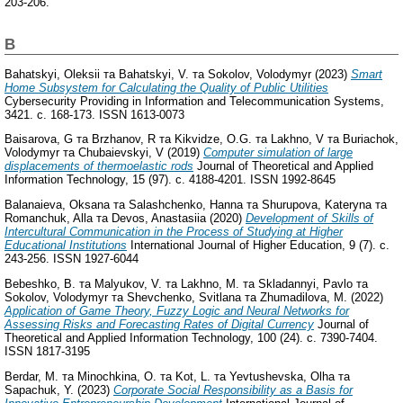
203-206.
B
Bahatskyi, Oleksii
та
Bahatskyi, V.
та
Sokolov, Volodymyr
(2023)
Smart
Home Subsystem for Calculating the Quality of Public Utilities
Cybersecurity Providing in Information and Telecommunication Systems,
3421. с. 168-173. ISSN 1613-0073
Baisarova, G
та
Brzhanov, R
та
Kikvidze, O.G.
та
Lakhno, V
та
Buriachok,
Volodymyr
та
Chubaievskyi, V
(2019)
Computer simulation of large
displacements of thermoelastic rods
Journal of Theoretical and Applied
Information Technology, 15 (97). с. 4188-4201. ISSN 1992-8645
Balanaieva, Oksana
та
Salashchenko, Hanna
та
Shurupova, Kateryna
та
Romanchuk, Alla
та
Devos, Anastasiia
(2020)
Development of Skills of
Intercultural Communication in the Process of Studying at Higher
Educational Institutions
International Journal of Higher Education, 9 (7). с.
243-256. ISSN 1927-6044
Bebeshko, B.
та
Malyukov, V.
та
Lakhno, M.
та
Skladannyi, Pavlo
та
Sokolov, Volodymyr
та
Shevchenko, Svitlana
та
Zhumadilova, M.
(2022)
Application of Game Theory, Fuzzy Logic and Neural Networks for
Assessing Risks and Forecasting Rates of Digital Currency
Journal of
Theoretical and Applied Information Technology, 100 (24). с. 7390-7404.
ISSN 1817-3195
Berdar, M.
та
Minochkina, O.
та
Kot, L.
та
Yevtushevska, Olha
та
Sapachuk, Y.
(2023)
Corporate Social Responsibility as a Basis for