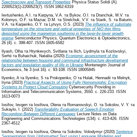
Spectroscopy and Transport Properties
Physica Status Solidi (A).
2200523(1)-2200523(7). ISSN 1862-6319
Ievtushenko, A.I.
та
Karpyna, V.A.
та
Bykov, O.I.
та
Dranchuk, M.V.
та
Kolomys, O.F.
та
Maziar, D.M.
та
Strelchuk, V.V.
та
Starik, S.
та
Baturin,
V.A.
та
Karpenko, О.Y.
та
Lytvyn, O.S.
(2023)
The influence of substrate
temperature on the structure and optical properties of NiO thin films
deposited using the magnetron sputtering in the layer-by-layer growth
regime
Semiconductor Physics, Quantum Electronics & Optoelectronics,
26 (4). с. 398-407. ISSN 1605-6582
Ilyash, Olha
та
Hrynkevych, Svitlana
та
Ilich, Liydmyla
та
Kozlovskyi,
Serhii
та
Buhaichuk, Nataliia
(2020)
Economic assessment of the
relationship between housing and communal infrastructure development
factors and population quality of life in Ukraine
Montenegrin Journal of
Economics, № 3 (vol.16). с. 93-108. ISSN 18005845
Ilyenko, A
та
Ilyenko, S
та
Prokopenko, O
та
Hulak, Hennadii
та
Melnyk,
Iryna
(2023)
Practical Aspects of Using Fully Homomorphic Encryption
Systems to Protect Cloud Computing
Cybersecurity Providing in
Information and Telecommunication Systems, 3550. с. 226-233. ISSN
1613-0073
Iosifov, Ievgen
та
Iosifova, Olena
та
Romanovskyi, O.
та
Sokolov, V. Y.
та
Sukaylo, I.
(2022)
Transferability Evaluation of Speech Emotion
Recognition Between Different Languages
Lecture Notes on Data
Engineering and Communications Technologies (134). с. 413-426. ISSN
2367-4512
Iosifov, Ievgen
та
Iosifova, Olena
та
Sokolov, Volodymyr
(2020)
Sentence
Segmentation from Unformatted Text using Language Modeling and