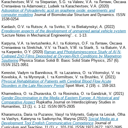
Karachevtsev, M.V.
та
Stepanian, S.G.
та
Valeev, V.A.
та
Литвин, Оксана
Степанівна
та
Adamowicz, Ludwik
та
Karachevtsev, V.A.
(2020)
Adsorption of Polyadenylic acid on graphene oxide: experiments and
computer modeling
Journal of Biomolecular Structure and Dynamics. ISSN
1538-0254
Kardash, O.V.
та
Rutsov, A.
та
Svirko, V.
та
Bieliatynskyi, A.
(2022)
Ergodesign aspects of the development of unmanned aerial vehicle system
“Lecture Notes in Mechanical Engineering”.. с. 1-13.
Karpyna, V.A.
та
Ievtushenko, A.I.
та
Kolomys, O.F.
та
Литвин, Оксана
Степанівна
та
Strelchuk, V.V.
та
Tkach, V.M.
та
Starik, S.
та
Baturin, V.A.
та
Karpenko, O.Y.
(2020)
Raman and Photoluminescence Study of Al,N‐
Codoped ZnO Films Deposited at Oxygen‐Rich Conditions by Magnetron
Sputtering
Physica Status Solidi B: Basic Solid State Physics, 257 (6).
ISSN 1521-3951
Kerestei, Vadym
та
Bannikova, R.
та
Lazarieva, O.
та
Vitomskyi, V.
та
Kovelska, A.
та
Myronyuk, I.
та
Kormiltsev, V.
та
Brushko, V.
(2021)
Physical Rehabilitation of Patients with Cerebral Blood Flow Acute
Disorders in the Late Recovery Period
Sport Mont, 2 (19). с. 159-163.
Khamedova, O.
та
Zhuravska, O.
та
Rosinska, O.
та
Gandziuk, V.
(2021)
Gender Discrimination in the Media of Eastern Europe: A Historical and
Comparative Aspect
Rupkatha Journal on Interdisciplinary Studies in
Humanities, 13 (1). с. 1-12. ISSN 0975-2935
Kharamurza, Daria
та
Puzanov, Vasyl
та
Volynets, Galyna
та
Lesiuk, Olha
та
Vashys, Kateryna
та
Sadivnycha, Maryna
(2022)
Social Media as a
Development Tool English Communicative Competence
Journal of
Curriculum and Teaching, 11 (1). с. 101-116. ISSN 1927-2677; 1927-2685