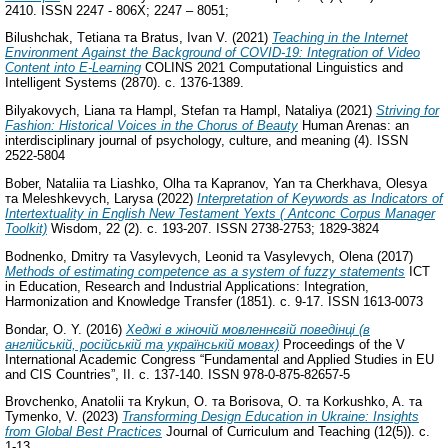
2410. ISSN 2247 - 806X; 2247 – 8051;
Bilushchak, Тetiana
та
Bratus, Ivan V.
(2021)
Teaching in the Internet
Environment Against the Background of COVID-19: Integration of Video
Content into E-Learning
COLINS 2021 Computational Linguistics and
Intelligent Systems (2870). с. 1376-1389.
Bilyakovych, Liana
та
Hampl, Stefan
та
Hampl, Nataliya
(2021)
Striving for
Fashion: Historical Voices in the Chorus of Beauty
Human Arenas: an
interdisciplinary journal of psychology, culture, and meaning (4). ISSN
2522-5804
Bober, Nataliia
та
Liashko, Olha
та
Kapranov, Yan
та
Cherkhava, Olesya
та
Meleshkevych, Larysa
(2022)
Interpretation of Keywords as Indicators of
Intertextuality in English New Testament Yexts ( Antconc Corpus Manager
Toolkit)
Wisdom, 22 (2). с. 193-207. ISSN 2738-2753; 1829-3824
Bodnenko, Dmitry
та
Vasylevych, Leonid
та
Vasylevych, Olena
(2017)
Methods of estimating competence as a system of fuzzy statements
ICT
in Education, Research and Industrial Applications: Integration,
Harmonization and Knowledge Transfer (1851). с. 9-17. ISSN 1613-0073
Bondar, O. Y.
(2016)
Хеджі в жіночій мовленнєвій поведінці (в
англійській, російській та українській мовах)
Proceedings of the V
International Academic Congress “Fundamental and Applied Studies in EU
and CIS Countries”, ІІ. с. 137-140. ISSN 978-0-875-82657-5
Brovchenko, Anatolii
та
Krykun, O.
та
Borisova, O.
та
Korkushko, A.
та
Tymenko, V.
(2023)
Transforming Design Education іn Ukraine: Insights
from Global Best Practices
Journal of Curriculum and Teaching (12(5)). с.
1-13.