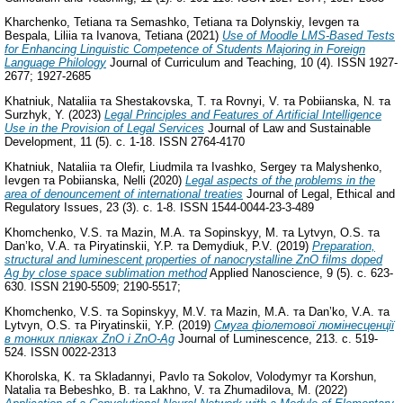
Kharchenko, Tetiana
та
Semashko, Tеtіana
та
Dolynskiy, Ievgen
та
Bespala, Liliia
та
Ivanova, Tetiana
(2021)
Use of Moodle LMS-Based Tests
for Enhancing Linguistic Competence of Students Majoring in Foreign
Language Philology
Journal of Curriculum and Teaching, 10 (4). ISSN 1927-
2677; 1927-2685
Khatniuk, Nataliia
та
Shestakovska, T.
та
Rovnyi, V.
та
Pobiianska, N.
та
Surzhyk, Y.
(2023)
Legal Principles and Features of Artificial Intelligence
Use in the Provision of Legal Services
Journal of Law and Sustainable
Development, 11 (5). с. 1-18. ISSN 2764-4170
Khatniuk, Nataliia
та
Olefir, Liudmila
та
Ivashko, Sergey
та
Malyshenko,
Ievgen
та
Pobiianska, Nelli
(2020)
Legal aspects of the problems in the
area of denouncement of international treaties
Journal of Legal, Ethical and
Regulatory Issues, 23 (3). с. 1-8. ISSN 1544-0044-23-3-489
Khomchenko, V.S.
та
Mazin, M.A.
та
Sopinskyy, M.
та
Lytvyn, O.S.
та
Dan’ko, V.A.
та
Piryatinskii, Y.P.
та
Demydiuk, P.V.
(2019)
Preparation,
structural and luminescent properties of nanocrystalline ZnO films doped
Ag by close space sublimation method
Applied Nanoscience, 9 (5). с. 623-
630. ISSN 2190-5509; 2190-5517;
Khomchenko, V.S.
та
Sopinskyy, M.V.
та
Mazin, M.A.
та
Dan’ko, V.A.
та
Lytvyn, O.S.
та
Piryatinskii, Y.P.
(2019)
Смуга фіолетової люмінесценції
в тонких плівках ZnO і ZnO-Ag
Journal of Luminescence, 213. с. 519-
524. ISSN 0022-2313
Khorolska, K.
та
Skladannyi, Pavlo
та
Sokolov, Volodymyr
та
Korshun,
Natalia
та
Bebeshko, B.
та
Lakhno, V.
та
Zhumadilova, M.
(2022)