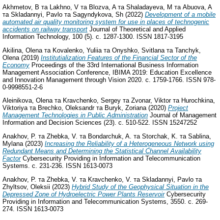
Akhmetov, B
та
Lakhno, V
та
Blozva, A
та
Shaladayeva, M
та
Abuova, A
та
Skladannyi, Pavlo
та
Sagyndykova, Sh
(2022)
Development of a mobile
automated air quality monitoring system for use in places of technogenic
accidents on railway transport
Journal of Theoretical and Applied
Information Technology, 100 (5). с. 1287-1300. ISSN 1817-3195
Akilina, Olena
та
Kovalenko, Yuliia
та
Onyshko, Svitlana
та
Tanchyk,
Olena
(2019)
Institutialization Features of the Financial Sector of the
Economy
Proceedings of the 33rd International Business Information
Management Association Conference, IBIMA 2019: Education Excellence
and Innovation Management through Vision 2020. с. 1759-1766. ISSN 978-
0-9998551-2-6
Aleinikova, Olena
та
Kravchenko, Sergey
та
Zvonar, Viktor
та
Hurochkina,
Viktoriya
та
Brechko, Oleksandr
та
Buryk, Zoriana
(2020)
Project
Management Technologies in Public Administration
Journal of Management
Information and Decision Sciences (23). с. 510-522. ISSN 15247252
Anakhov, P.
та
Zhebka, V.
та
Bondarchuk, A.
та
Storchak, K.
та
Sablina,
Mylana
(2023)
Increasing the Reliability of a Heterogeneous Network using
Redundant Means and Determining the Statistical Channel Availability
Factor
Cybersecurity Providing in Information and Telecommunication
Systems. с. 231-236. ISSN 1613-0073
Anakhov, P.
та
Zhebka, V.
та
Kravchenko, V.
та
Skladannyi, Pavlo
та
Zhyltsov, Oleksii
(2023)
Hybrid Study of the Geophysical Situation in the
Depressed Zone of Hydroelectric Power Plants Reservoir
Cybersecurity
Providing in Information and Telecommunication Systems, 3550. с. 269-
274. ISSN 1613-0073