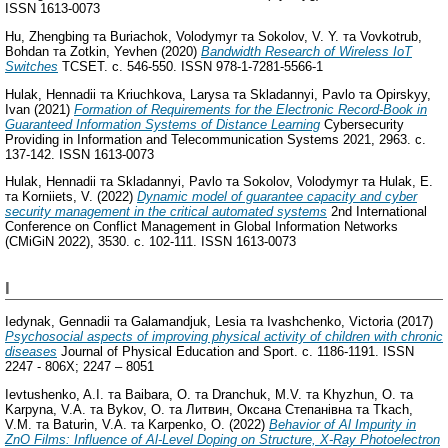
ISSN 1613-0073
Hu, Zhengbing
та
Buriachok, Volodymyr
та
Sokolov, V. Y.
та
Vovkotrub,
Bohdan
та
Zotkin, Yevhen
(2020)
Bandwidth Research of Wireless IoT
Switches
TCSET. с. 546-550. ISSN 978-1-7281-5566-1
Hulak, Hennadii
та
Kriuchkova, Larysa
та
Skladannyi, Pavlo
та
Opirskyy,
Ivan
(2021)
Formation of Requirements for the Electronic Record-Book in
Guaranteed Information Systems of Distance Learning
Cybersecurity
Providing in Information and Telecommunication Systems 2021, 2963. с.
137-142. ISSN 1613-0073
Hulak, Hennadii
та
Skladannyi, Pavlo
та
Sokolov, Volodymyr
та
Hulak, E.
та
Korniiets, V.
(2022)
Dynamic model of guarantee capacity and cyber
security management in the critical automated systems
2nd International
Conference on Conflict Management in Global Information Networks
(CMiGiN 2022), 3530. с. 102-111. ISSN 1613-0073
I
Iedynak, Gennadii
та
Galamandjuk, Lesia
та
Ivashchenko, Victoria
(2017)
Psychosocial aspects of improving physical activity of children with chronic
diseases
Journal of Physical Education and Sport. с. 1186-1191. ISSN
2247 - 806X; 2247 – 8051
Ievtushenko, A.I.
та
Baibara, O.
та
Dranchuk, M.V.
та
Khyzhun, O.
та
Karpyna, V.A.
та
Bykov, O.
та
Литвин, Оксана Степанівна
та
Tkach,
V.M.
та
Baturin, V.A.
та
Karpenko, O.
(2022)
Behavior of Al Impurity in
ZnO Films: Influence of Al-Level Doping on Structure, X-Ray Photoelectron