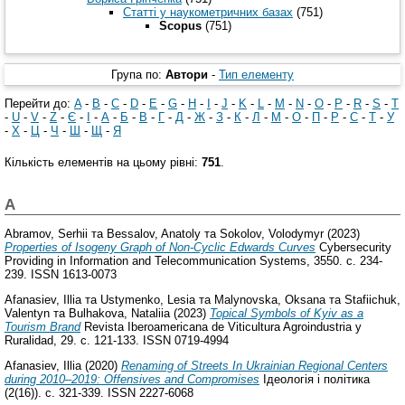
Статті у наукометричних базах
(751)
Scopus
(751)
Група по:
Автори
-
Тип елементу
Перейти до:
A
-
B
-
C
-
D
-
E
-
G
-
H
-
I
-
J
-
K
-
L
-
M
-
N
-
O
-
P
-
R
-
S
-
T
-
U
-
V
-
Z
-
Є
-
І
-
А
-
Б
-
В
-
Г
-
Д
-
Ж
-
З
-
К
-
Л
-
М
-
О
-
П
-
Р
-
С
-
Т
-
У
-
Х
-
Ц
-
Ч
-
Ш
-
Щ
-
Я
Кількість елементів на цьому рівні:
751
.
A
Abramov, Serhii
та
Bessalov, Anatoly
та
Sokolov, Volodymyr
(2023)
Properties of Isogeny Graph of Non-Cyclic Edwards Curves
Cybersecurity
Providing in Information and Telecommunication Systems, 3550. с. 234-
239. ISSN 1613-0073
Afanasiev, Illia
та
Ustymenko, Lesia
та
Malynovskа, Oksana
та
Stafiichuk,
Valentyn
та
Bulhakova, Nataliia
(2023)
Topical Symbols of Kyiv as a
Tourism Brand
Revista Iberoamericana de Viticultura Agroindustria y
Ruralidad, 29. с. 121-133. ISSN 0719-4994
Afanasiev, Illia
(2020)
Renaming of Streets In Ukrainian Regional Centers
during 2010–2019: Offensives and Compromises
Ідеологія і політика
(2(16)). с. 321-339. ISSN 2227-6068