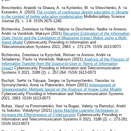
Brovchenko, Anatolii
та
Shaura, A.
та
Kyriienko, M.
та
Shevchenko, A.
та
Kutsenko, A.
(2023)
The system of continuous design education in Ukraine
in the context of higher education modernization
Multidisciplilary Science
Journal (5). с. 1-8. ISSN 2675-1240
Brzhevska, Zoreslava
та
Haidur, Halyna
та
Dovzhenko, Nadiia
та
Anosov,
Andrii
та
Vorokhob, Maksym
(2021)
Recurrent Estimation of the Information
State Vector and the Correlation of Measuring Impact Matrix using a Multi-
Agent Model
Cybersecurity Providing in Information and
Telecommunication Systems 2021, 2963. с. 272-276. ISSN 1613-0073
Brzhevska, Zoreslava
та
Kyrychok, Roman
та
Anosov, Andrii
та
Skladannyi, Pavlo
та
Vorokhob, Maksym
(2021)
Analysis of the Process of
Information Transfer from the Source-to-User in Terms of Information
Impact
Cybersecurity Providing in Information and Telecommunication
Systems II 2021, 3188 (2). с. 257-264. ISSN 1613-0073
Buchyk, Serhii
та
Tolyupa, Sergey
та
Symonychenko, Yaroslav
та
Symonychenko, Anna
та
Platonenko, Artem
(2021)
Improvement of
Steganographic Methods based on the Analysis of Image Color Models
Cybersecurity Providing in Information and Telecommunication Systems
2021, 2963. ISSN 1613-0073
Buhas, Vasyl
та
Ponomarenko, Ihor
та
Bugas, Valeriy
та
Ramskyi, Andrii
та
Sokolov, Volodymyr
(2021)
Using Machine Learning Techniques to
Increase the Effectiveness of Cybersecurity
Cybersecurity Providing in
Information and Telecommunication Systems II 2021, 3188 (2). с. 273-281.
ISSN 1613-0073