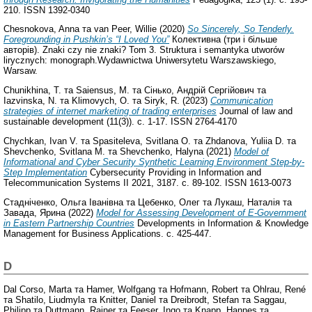
210. ISSN 1392-0340
Chesnokova, Anna
та
van Peer, Willie
(2020)
So Sincerely, So Tenderly.
Foregrounding in Pushkin’s “I Loved You”
Колективна (три і більше
авторів). Znaki czy nie znaki? Tom 3. Struktura i semantyka utworów
lirycznych: monograph.Wydawnictwa Uniwersytetu Warszawskiego,
Warsaw.
Chunikhina, T.
та
Saiensus, M.
та
Сінько, Андрій Сергійович
та
Iazvinska, N.
та
Klimovych, O.
та
Siryk, R.
(2023)
Communication
strategies of internet marketing of trading enterprises
Journal of law and
sustainable development (11(3)). с. 1-17. ISSN 2764-4170
Chychkan, Ivan V.
та
Spasiteleva, Svitlana O.
та
Zhdanova, Yuliia D.
та
Shevchenko, Svitlana M.
та
Shevchenko, Halyna
(2021)
Model of
Informational and Cyber Security Synthetic Learning Environment Step-by-
Step Implementation
Cybersecurity Providing in Information and
Telecommunication Systems II 2021, 3187. с. 89-102. ISSN 1613-0073
Cтадніченко, Ольга Іванівна
та
Цебенко, Олег
та
Лукаш, Наталія
та
Завада, Ярина
(2022)
Model for Assessing Development of E-Government
in Eastern Partnership Countries
Developments in Information & Knowledge
Management for Business Applications. с. 425-447.
D
Dal Corso, Marta
та
Hamer, Wolfgang
та
Hofmann, Robert
та
Ohlrau, René
та
Shatilo, Liudmyla
та
Knitter, Daniel
та
Dreibrodt, Stefan
та
Saggau,
Philipp
та
Duttmann, Rainer
та
Feeser, Ingo
та
Knapp, Hannes
та