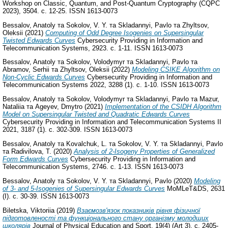
Workshop on Classic, Quantum, and Post-Quantum Cryptography (CQPC
2023), 3504. с. 12-25. ISSN 1613-0073
Bessalov, Anatoly
та
Sokolov, V. Y.
та
Skladannyi, Pavlo
та
Zhyltsov,
Oleksii
(2021)
Computing of Odd Degree Isogenies on Supersingular
Twisted Edwards Curves
Cybersecurity Providing in Information and
Telecommunication Systems, 2923. с. 1-11. ISSN 1613-0073
Bessalov, Anatoly
та
Sokolov, Volodymyr
та
Skladannyi, Pavlo
та
Abramov, Serhii
та
Zhyltsov, Oleksii
(2022)
Modeling CSIKE Algorithm on
Non-Cyclic Edwards Curves
Cybersecurity Providing in Information and
Telecommunication Systems 2022, 3288 (1). с. 1-10. ISSN 1613-0073
Bessalov, Anatoly
та
Sokolov, Volodymyr
та
Skladannyi, Pavlo
та
Mazur,
Nataliia
та
Ageyev, Dmytro
(2021)
Implementation of the CSIDH Algorithm
Model on Supersingular Twisted and Quadratic Edwards Curves
Cybersecurity Providing in Information and Telecommunication Systems II
2021, 3187 (1). с. 302-309. ISSN 1613-0073
Bessalov, Anatoly
та
Kovalchuk, L.
та
Sokolov, V. Y.
та
Skladannyi, Pavlo
та
Radivilova, T.
(2020)
Analysis of 2-Isogeny Properties of Generalized
Form Edwards Curves
Cybersecurity Providing in Information and
Telecommunication Systems, 2746. с. 1-13. ISSN 1613-0073
Bessalov, Anatoly
та
Sokolov, V. Y.
та
Skladannyi, Pavlo
(2020)
Modeling
of 3- and 5-Isogenies of Supersingular Edwards Curves
MoMLeT&DS, 2631
(I). с. 30-39. ISSN 1613-0073
Biletska, Viktoriia
(2019)
Взаємозв'язок показників рівня фізичної
підготовленості та функціонального стану організму молодших
школярів
Journal of Physical Education and Sport, 19(4) (Art 3). с. 2405-