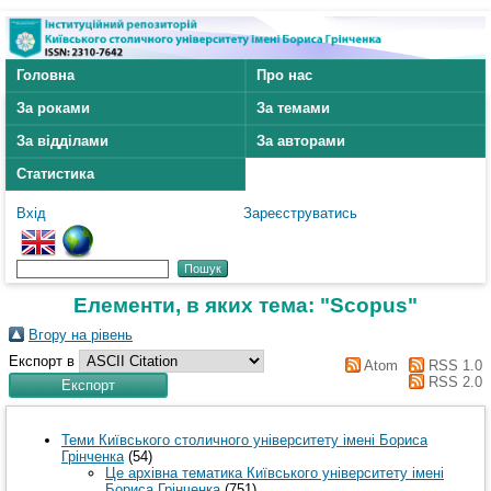
Головна
Про нас
За роками
За темами
За відділами
За авторами
Статистика
Вхід
Зареєструватись
Елементи, в яких тема: "Scopus"
Вгору на рівень
Експорт в
Atom
RSS 1.0
RSS 2.0
Теми Київського столичного університету імені Бориса
Грінченка
(54)
Це архівна тематика Київського університету імені
Бориса Грінченка
(751)