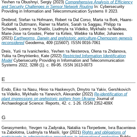
Yevhen
та
Obushnyi, Sergiy
(2023)
Comprehensive Analysis of Efficiency
and Security Challenges in Sensor Network Routing
In: Cybersecurity
Providing in Information and Telecommunication Systems II 2023.
Dreibrod, Stefan
та
Hofmann, Robert
та
Dal Corso, Marta
та
Bork, Haans-
Rudolf
та
Duttmann, Rainer
та
Martini, Sarah
та
Saggau, Philipp
та
Schwark, Lorenz
та
Shatilo, Liudmyla
та
Videiko, Mykhailo
та
Nadeau,
Marie-Jose
та
Grootes, Pieter
та
Kirleis, Wiebke
та
Müller, Johannes
(2021)
Earthworms, Darwin and prehistoric agriculture-Chernozem genesis
reconsidered
Geoderma, 409 (115607). ISSN 0016-7061
Dreis, Yurii
та
Ivanichenko, Yevhen
та
Nesterova, Olena
та
Zhdanova,
Yuliia
та
Dmytriienko, Kate
(2022)
Restricted Information Identification
Model
Cybersecurity Providing in Information and Telecommunication
Systems 2022, 3288 (1). с. 89-95. ISSN 1613-0073
E
Endo, Eiko
та
Nasu, Hiroo
та
Haskevych, Dmytro
та
Yakiv, Gershkovich
та
Videiko, Mykhailo
та
Yanevich, Alexander
(2022)
Re-identification of
plant impressions on prehistoric pottery from Ukraine
Journal of
Archaeological Science: Reports, 42. с. 1-26. ISSN 2352-409X
G
Gerasymenko, Yevgen
та
Zadyraka, Nataliia
та
Погребняк, Інга Василівна
та
Zabolotna, Liudmyla
та
Maslii, Igor
(2021)
Rights and obligations of
participants in administrative procedures in international protection
Public