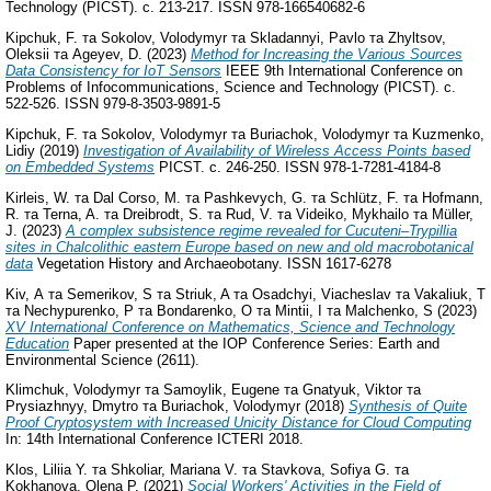
Technology (PICST). с. 213-217. ISSN 978-166540682-6
Kipchuk, F.
та
Sokolov, Volodymyr
та
Skladannyi, Pavlo
та
Zhyltsov,
Oleksii
та
Ageyev, D.
(2023)
Method for Increasing the Various Sources
Data Consistency for IoT Sensors
IEEE 9th International Conference on
Problems of Infocommunications, Science and Technology (PICST). с.
522-526. ISSN 979-8-3503-9891-5
Kipchuk, F.
та
Sokolov, Volodymyr
та
Buriachok, Volodymyr
та
Kuzmenko,
Lidiy
(2019)
Investigation of Availability of Wireless Access Points based
on Embedded Systems
PICST. с. 246-250. ISSN 978-1-7281-4184-8
Kirleis, W.
та
Dal Corso, M.
та
Pashkevych, G.
та
Schlütz, F.
та
Hofmann,
R.
та
Terna, A.
та
Dreibrodt, S.
та
Rud, V.
та
Videiko, Mykhailo
та
Müller,
J.
(2023)
A complex subsistence regime revealed for Cucuteni–Trypillia
sites in Chalcolithic eastern Europe based on new and old macrobotanical
data
Vegetation History and Archaeobotany. ISSN 1617-6278
Kiv, А
та
Semerikov, S
та
Striuk, A
та
Osadchyi, Viacheslav
та
Vakaliuk, T
та
Nechypurenko, P
та
Bondarenko, O
та
Mintii, I
та
Malchenko, S
(2023)
XV International Conference on Mathematics, Science and Technology
Education
Paper presented at the IOP Conference Series: Earth and
Environmental Science (2611).
Klimchuk, Volodymyr
та
Samoylik, Eugene
та
Gnatyuk, Viktor
та
Prysiazhnyy, Dmytro
та
Buriachok, Volodymyr
(2018)
Synthesis of Quite
Proof Cryptosystem with Increased Unicity Distance for Cloud Computing
In: 14th International Conference ICTERI 2018.
Klos, Liliia Y.
та
Shkoliar, Mariana V.
та
Stavkova, Sofiya G.
та
Kokhanova, Olena P.
(2021)
Social Workers' Activities in the Field of