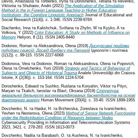
Devos, Anastasiia
та
Torbenko, Iryna
та
Doroshenko, Tetiana
та
Revenko,
Viktoriia
та
Shuhaiev, Andrii
(2021)
The Application of the Simulation
Method in the in Foreign Language Teaching in Higher Education
Institutions, the Cognitive Linguistic Approach
Journal of Educational and
Social Research (11(4)). с. 1-346. ISSN 2239-978X
Diachenko, Inna
та
Kalishchuk, Svitlana
та
Zhylin, M
та
Kyyko, A
та
Volkova, Y
(2022)
Color Education: A Study on Methods of Influence on
Memory
Heliyon, 8 (11). ISSN 2405-8440
Dodonov, Roman
та
Aleksandrova, Olena
(2019)
Дискурсивні прийоми
побудови сецесій: Досвід Донбасу та Латгалії
Ідеологія і політика
(1(12)). с. 99-115. ISSN 2227-6068
Dodonova, Vera
та
Dodonov, Roman
та
Aleksandrova, Olena
та
Popovich,
Olena
та
Omelchenko, Yurii
(2019)
Strategy and Tactics of Behaviour of
Subjects and Objects of Historical Trauma
Analele Universităţii din Craiova.
Istorie, X (2(36)). с. 153-164. ISSN 1224-5704
Doroshenko, Edward
та
Sushko, Ruslana
та
Koryahin, Viktor
та
Pityn,
Maryan
та
Tkalich, Iaroslav
та
Blavt, Oksana
(2019)
Структура
змагальної діяльності висококваліфікованих баскетболістів на основі
факторного аналізу
Human Movement (20(4)). с. 33-40. ISSN 1899-1955
Dovzhenko, N.
та
Haidur, H.
та
Brzhevska, Zoreslava
та
Ivanichenko,
Yevhen
та
Nesterova, Olena
(2023)
Method of Sensor Network Functioning
under the Redistribution Condition of Requests between Nodes
Cybersecurity Providing in Information and Telecommunication Systems
2023, 3421. с. 278-283. ISSN 1613-0073
Dovzhenko, Nadiia
та
Barabash, O.
та
Ausheva, N.
та
Ivanichenko,