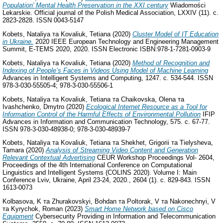
Population' Mental Health Preservation in the XXI century
Wiadomości
Lekarskie. Official journal of the Polish Medical Association, LXXIV (11). с.
2823-2828. ISSN 0043-5147
Kobets, Nataliya
та
Kovaliuk, Tetiana
(2020)
Cluster Model of IT Education
in Ukraine.
2020 IEEE European Technology and Engineering Management
Summit, E-TEMS 2020, 2020. ISSN Electronic ISBN:978-1-7281-0903-9
Kobets, Nataliya
та
Kovaliuk, Tetiana
(2020)
Method of Recognition and
Indexing of People’s Faces in Videos Using Model of Machine Learning
Advances in Intelligent Systems and Computing, 1247. с. 534-544. ISSN
978-3-030-55505-4; 978-3-030-55506-1
Kobets, Nataliya
та
Kovaliuk, Tetiana
та
Chaikovska, Olena
та
Ivashchenko, Dmytro
(2020)
Ecological Internet Resource as a Tool for
Information Control of the Harmful Effects of Environmental Pollution
IFIP
Advances in Information and Communication Technology, 575. с. 67-77.
ISSN 978-3-030-48938-0; 978-3-030-48939-7
Kobets, Nataliya
та
Kovaliuk, Tetiana
та
Shekhet, Grigorii
та
Tielysheva,
Tamara
(2020)
Analysis of Streaming Video Content and Generation
Relevant Contextual Advertising
CEUR Workshop Proceedings Vol- 2604,
Proceedings of the 4th International Conference on Computational
Linguistics and Intelligent Systems (COLINS 2020). Volume I: Main
Conference Lviv, Ukraine, April 23-24, 2020., 2604 (1). с. 829-843. ISSN
1613-0073
Kolbasova, K
та
Zhurakovskyi, Bohdan
та
Poltorak, V
та
Nakonechnyi, V
та
Kyrychok, Roman
(2023)
Smart Home Network based on Cisco
Equipment
Cybersecurity Providing in Information and Telecommunication