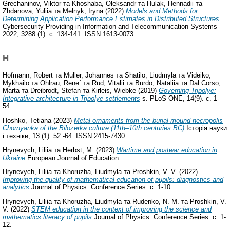
Grechaninov, Viktor
та
Khoshaba, Oleksandr
та
Hulak, Hennadii
та
Zhdanova, Yuliia
та
Melnyk, Iryna
(2022)
Models and Methods for
Determining Application Performance Estimates in Distributed Structures
Cybersecurity Providing in Information and Telecommunication Systems
2022, 3288 (1). с. 134-141. ISSN 1613-0073
H
Hofmann, Robert
та
Muller, Johannes
та
Shatilo, Liudmyla
та
Videiko,
Mykhailo
та
Ohlrau, Rene´
та
Rud, Vitalii
та
Burdo, Nataliia
та
Dal Corso,
Marta
та
Dreibrodt, Stefan
та
Kirleis, Wiebke
(2019)
Governing Tripolye:
Integrative architecture in Tripolye settlements
s. PLoS ONE, 14(9). с. 1-
54.
Hoshko, Тetiana
(2023)
Metal ornaments from the burial mound necropolis
Chornyanka of the Bilozerka culture (11th–10th centuries BC)
Історія науки
і техніки, 13 (1). 52 -64. ISSN 2415-7430
Hrynevych, Liliia
та
Herbst, M.
(2023)
Wartime and postwar education in
Ukraine
European Journal of Education.
Hrynevych, Liliia
та
Khoruzha, Liudmyla
та
Proshkin, V. V.
(2022)
Improving the quality of mathematical education of pupils: diagnostics and
analytics
Journal of Physics: Conference Series. с. 1-10.
Hrynevych, Liliia
та
Khoruzha, Liudmyla
та
Rudenko, N. M.
та
Proshkin, V.
V.
(2022)
STEM education in the context of improving the science and
mathematics literacy of pupils
Journal of Physics: Conference Series. с. 1-
12.