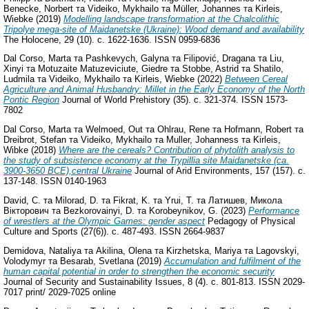
Benecke, Norbert
та
Videiko, Mykhailo
та
Müller, Johannes
та
Kirleis,
Wiebke
(2019)
Modelling landscape transformation at the Chalcolithic
Tripolye mega-site of Maidanetske (Ukraine): Wood demand and availability
The Holocene, 29 (10). с. 1622-1636. ISSN 0959-6836
Dal Corso, Marta
та
Pashkevych, Galyna
та
Filipović, Dragana
та
Liu,
Xinyi
та
Motuzaite Matuzeviciute, Giedre
та
Stobbe, Astrid
та
Shatilo,
Ludmila
та
Videiko, Mykhailo
та
Kirleis, Wiebke
(2022)
Between Cereal
Agriculture and Animal Husbandry: Millet in the Early Economy of the North
Pontic Region
Journal of World Prehistory (35). с. 321-374. ISSN 1573-
7802
Dal Corso, Marta
та
Welmoed, Out
та
Ohlrau, Rene
та
Hofmann, Robert
та
Dreibrot, Stefan
та
Videiko, Mykhailo
та
Muller, Johanness
та
Kirleis,
Wibke
(2018)
Where are the cereals? Contribution of phytolith analysis to
the study of subsistence economy at the Trypillia site Maidanetske (ca.
3900-3650 BCE),central Ukraine
Journal of Arid Environments, 157 (157). с.
137-148. ISSN 0140-1963
David, C.
та
Milorad, D.
та
Fikrat, K.
та
Yrui, T.
та
Латишев, Микола
Вікторович
та
Bezkorovainyi, D.
та
Korobeynikov, G.
(2023)
Performance
of wrestlers at the Olympic Games: gender aspect
Pedagogy of Physical
Culture and Sports (27(6)). с. 487-493. ISSN 2664-9837
Demidova, Nataliya
та
Akilina, Olena
та
Kirzhetska, Mariya
та
Lagovskyi,
Volodymyr
та
Besarab, Svetlana
(2019)
Accumulation and fulfilment of the
human capital potential in order to strengthen the economic security
Journal of Security and Sustainability Issues, 8 (4). с. 801-813. ISSN 2029-
7017 print/ 2029-7025 online