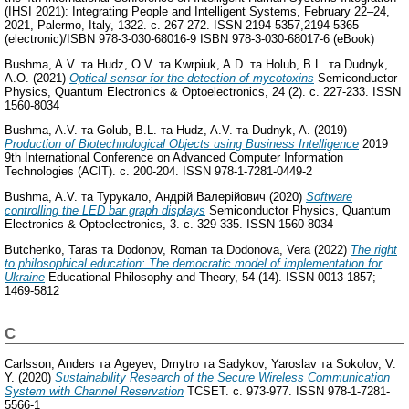
(IHSI 2021): Integrating People and Intelligent Systems, February 22–24,
2021, Palermo, Italy, 1322. с. 267-272. ISSN 2194-5357,2194-5365
(electronic)/ISBN 978-3-030-68016-9 ISBN 978-3-030-68017-6 (eBook)
Bushma, A.V.
та
Hudz, O.V.
та
Kwrpiuk, A.D.
та
Holub, B.L.
та
Dudnyk,
A.O.
(2021)
Optical sensor for the detection of mycotoxins
Semiconductor
Physics, Quantum Electronics & Optoelectronics, 24 (2). с. 227-233. ISSN
1560-8034
Bushma, A.V.
та
Golub, B.L.
та
Hudz, A.V.
та
Dudnyk, A.
(2019)
Production of Biotechnological Objects using Business Intelligence
2019
9th International Conference on Advanced Computer Information
Technologies (ACIT). с. 200-204. ISSN 978-1-7281-0449-2
Bushma, A.V.
та
Турукало, Андрій Валерійович
(2020)
Software
controlling the LED bar graph displays
Semiconductor Physics, Quantum
Electronics & Optoelectronics, 3. с. 329-335. ISSN 1560-8034
Butchenko, Taras
та
Dodonov, Roman
та
Dodonova, Vera
(2022)
The right
to philosophical education: The democratic model of implementation for
Ukraine
Educational Philosophy and Theory, 54 (14). ISSN 0013-1857;
1469-5812
C
Carlsson, Anders
та
Ageyev, Dmytro
та
Sadykov, Yaroslav
та
Sokolov, V.
Y.
(2020)
Sustainability Research of the Secure Wireless Communication
System with Channel Reservation
TCSET. с. 973-977. ISSN 978-1-7281-
5566-1