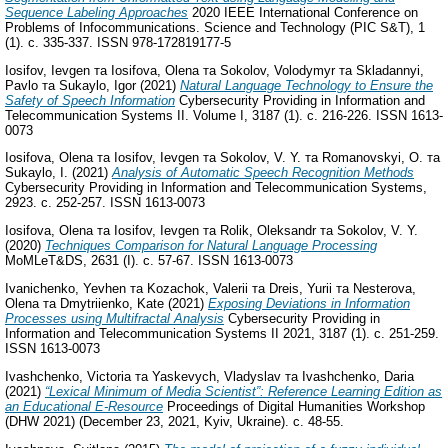
Sequence Labeling Approaches
2020 IEEE International Conference on
Problems of Infocommunications. Science and Technology (PIC S&T), 1
(1). с. 335-337. ISSN 978-172819177-5
Iosifov, Ievgen
та
Iosifova, Olena
та
Sokolov, Volodymyr
та
Skladannyi,
Pavlo
та
Sukaylo, Igor
(2021)
Natural Language Technology to Ensure the
Safety of Speech Information
Cybersecurity Providing in Information and
Telecommunication Systems II. Volume I, 3187 (1). с. 216-226. ISSN 1613-
0073
Iosifova, Olena
та
Iosifov, Ievgen
та
Sokolov, V. Y.
та
Romanovskyi, O.
та
Sukaylo, I.
(2021)
Analysis of Automatic Speech Recognition Methods
Cybersecurity Providing in Information and Telecommunication Systems,
2923. с. 252-257. ISSN 1613-0073
Iosifova, Olena
та
Iosifov, Ievgen
та
Rolik, Oleksandr
та
Sokolov, V. Y.
(2020)
Techniques Comparison for Natural Language Processing
MoMLeT&DS, 2631 (I). с. 57-67. ISSN 1613-0073
Ivanichenko, Yevhen
та
Kozachok, Valerii
та
Dreis, Yurii
та
Nesterova,
Olena
та
Dmytriienko, Kate
(2021)
Exposing Deviations in Information
Processes using Multifractal Analysis
Cybersecurity Providing in
Information and Telecommunication Systems II 2021, 3187 (1). с. 251-259.
ISSN 1613-0073
Ivashchenko, Victoria
та
Yaskevych, Vladyslav
та
Ivashchenko, Daria
(2021)
“Lexical Minimum of Media Scientist”: Reference Learning Edition as
an Educational E-Resource
Proceedings of Digital Humanities Workshop
(DHW 2021) (December 23, 2021, Kyiv, Ukraine). с. 48-55.