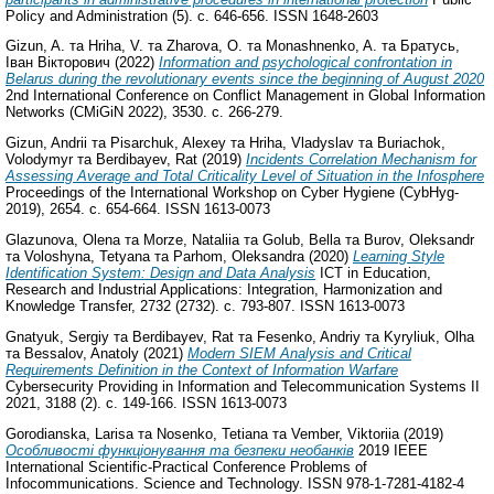
Policy and Administration (5). с. 646-656. ISSN 1648-2603
Gizun, A.
та
Hriha, V.
та
Zharova, O.
та
Monashnenko, A.
та
Братусь,
Іван Вікторович
(2022)
Information and psychological confrontation in
Belarus during the revolutionary events since the beginning of August 2020
2nd International Conference on Conflict Management in Global Information
Networks (CMiGiN 2022), 3530. с. 266-279.
Gizun, Andrii
та
Pisarchuk, Alexey
та
Hriha, Vladyslav
та
Buriachok,
Volodymyr
та
Berdibayev, Rat
(2019)
Incidents Correlation Mechanism for
Assessing Average and Total Criticality Level of Situation in the Infosphere
Proceedings of the International Workshop on Cyber Hygiene (CybHyg-
2019), 2654. с. 654-664. ISSN 1613-0073
Glazunova, Olena
та
Morze, Nataliia
та
Golub, Bella
та
Burov, Oleksandr
та
Voloshyna, Tetyana
та
Parhom, Oleksandra
(2020)
Learning Style
Identification System: Design and Data Analysis
ICT in Education,
Research and Industrial Applications: Integration, Harmonization and
Knowledge Transfer, 2732 (2732). с. 793-807. ISSN 1613-0073
Gnatyuk, Sergiy
та
Berdibayev, Rat
та
Fesenko, Andriy
та
Kyryliuk, Olha
та
Bessalov, Anatoly
(2021)
Modern SIEM Analysis and Critical
Requirements Definition in the Context of Information Warfare
Cybersecurity Providing in Information and Telecommunication Systems II
2021, 3188 (2). с. 149-166. ISSN 1613-0073
Gorodianska, Larisa
та
Nosenko, Tetiana
та
Vember, Viktoriia
(2019)
Особливості функціонування та безпеки необанків
2019 IEEE
International Scientific-Practical Conference Problems of
Infocommunications. Science and Technology. ISSN 978-1-7281-4182-4