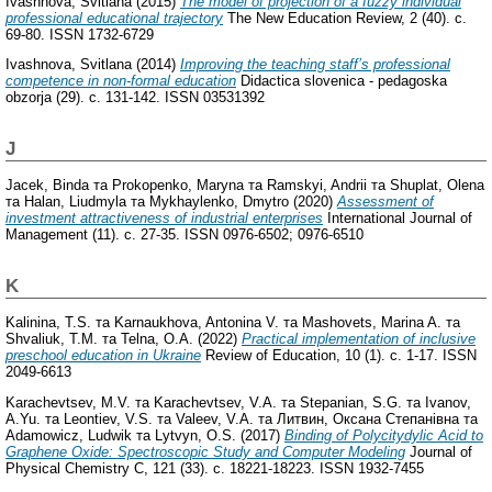
Ivashnova, Svitlana
(2015)
The model of projection of a fuzzy individual
professional educational trajectory
The New Education Review, 2 (40). с.
69-80. ISSN 1732-6729
Ivashnova, Svitlana
(2014)
Improving the teaching staff’s professional
competence in non-formal education
Didactica slovenica - pedagoska
obzorja (29). с. 131-142. ISSN 03531392
J
Jacek, Binda
та
Prokopenko, Maryna
та
Ramskyi, Andrii
та
Shuplat, Olena
та
Halan, Liudmyla
та
Mykhaylenko, Dmytro
(2020)
Assessment of
investment attractiveness of industrial enterprises
International Journal of
Management (11). с. 27-35. ISSN 0976-6502; 0976-6510
K
Kalinina, T.S.
та
Karnaukhova, Antonina V.
та
Mashovets, Marina A.
та
Shvaliuk, T.M.
та
Telna, O.A.
(2022)
Practical implementation of inclusive
preschool education in Ukraine
Review of Education, 10 (1). с. 1-17. ISSN
2049-6613
Karachevtsev, M.V.
та
Karachevtsev, V.A.
та
Stepanian, S.G.
та
Ivanov,
A.Yu.
та
Leontiev, V.S.
та
Valeev, V.A.
та
Литвин, Оксана Степанівна
та
Adamowicz, Ludwik
та
Lytvyn, O.S.
(2017)
Binding of Polycitydylic Acid to
Graphene Oxide: Spectroscopic Study and Computer Modeling
Journal of
Physical Chemistry C, 121 (33). с. 18221-18223. ISSN 1932-7455