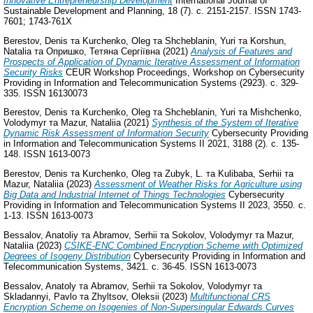
Innovative Entrepreneurship Development
International Journal of
Sustainable Development and Planning, 18 (7). с. 2151-2157. ISSN 1743-
7601; 1743-761X
Berestov, Denis
та
Kurchenko, Oleg
та
Shcheblanin, Yuri
та
Korshun,
Natalia
та
Опришко, Тетяна Сергіївна
(2021)
Analysis of Features and
Prospects of Application of Dynamic Iterative Assessment of Information
Security Risks
CEUR Workshop Proceedings, Workshop on Cybersecurity
Providing in Information and Telecommunication Systems (2923). с. 329-
335. ISSN 16130073
Berestov, Denis
та
Kurchenko, Oleg
та
Shcheblanin, Yuri
та
Mishchenko,
Volodymyr
та
Mazur, Nataliia
(2021)
Synthesis of the System of Iterative
Dynamic Risk Assessment of Information Security
Cybersecurity Providing
in Information and Telecommunication Systems II 2021, 3188 (2). с. 135-
148. ISSN 1613-0073
Berestov, Denis
та
Kurchenko, Oleg
та
Zubyk, L.
та
Kulibaba, Serhii
та
Mazur, Nataliia
(2023)
Assessment of Weather Risks for Agriculture using
Big Data and Industrial Internet of Things Technologies
Cybersecurity
Providing in Information and Telecommunication Systems II 2023, 3550. с.
1-13. ISSN 1613-0073
Bessalov, Anatoliy
та
Abramov, Serhii
та
Sokolov, Volodymyr
та
Mazur,
Nataliia
(2023)
CSIKE-ENC Combined Encryption Scheme with Optimized
Degrees of Isogeny Distribution
Cybersecurity Providing in Information and
Telecommunication Systems, 3421. с. 36-45. ISSN 1613-0073
Bessalov, Anatoly
та
Abramov, Serhii
та
Sokolov, Volodymyr
та
Skladannyi, Pavlo
та
Zhyltsov, Oleksii
(2023)
Multifunctional CRS
Encryption Scheme on Isogenies of Non-Supersingular Edwards Curves