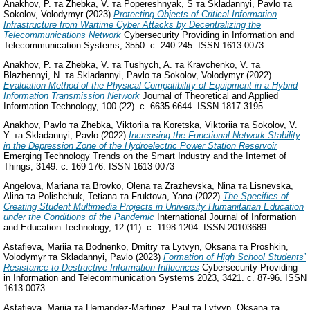
Anakhov, P.
та
Zhebka, V.
та
Popereshnyak, S
та
Skladannyi, Pavlo
та
Sokolov, Volodymyr
(2023)
Protecting Objects of Critical Information
Infrastructure from Wartime Cyber Attacks by Decentralizing the
Telecommunications Network
Cybersecurity Providing in Information and
Telecommunication Systems, 3550. с. 240-245. ISSN 1613-0073
Anakhov, P.
та
Zhebka, V.
та
Tushych, A.
та
Kravchenko, V.
та
Blazhennyi, N.
та
Skladannyi, Pavlo
та
Sokolov, Volodymyr
(2022)
Evaluation Method of the Physical Compatibility of Equipment in a Hybrid
Information Transmission Network
Journal of Theoretical and Applied
Information Technology, 100 (22). с. 6635-6644. ISSN 1817-3195
Anakhov, Pavlo
та
Zhebka, Viktoriia
та
Koretska, Viktoriia
та
Sokolov, V.
Y.
та
Skladannyi, Pavlo
(2022)
Increasing the Functional Network Stability
in the Depression Zone of the Hydroelectric Power Station Reservoir
Emerging Technology Trends on the Smart Industry and the Internet of
Things, 3149. с. 169-176. ISSN 1613-0073
Angelova, Mariana
та
Brovko, Olena
та
Zrazhevska, Nina
та
Lisnevska,
Alina
та
Polishchuk, Tetiana
та
Fruktova, Yana
(2022)
The Specifics of
Creating Student Multimedia Projects in University Humanitarian Education
under the Conditions of the Pandemic
International Journal of Information
and Education Technology, 12 (11). с. 1198-1204. ISSN 20103689
Astafieva, Mariia
та
Bodnenko, Dmitry
та
Lytvyn, Oksana
та
Proshkin,
Volodymyr
та
Skladannyi, Pavlo
(2023)
Formation of High School Students’
Resistance to Destructive Information Influences
Cybersecurity Providing
in Information and Telecommunication Systems 2023, 3421. с. 87-96. ISSN
1613-0073
Astafieva, Mariia
та
Hernandez-Martinez, Paul
та
Lytvyn, Oksana
та