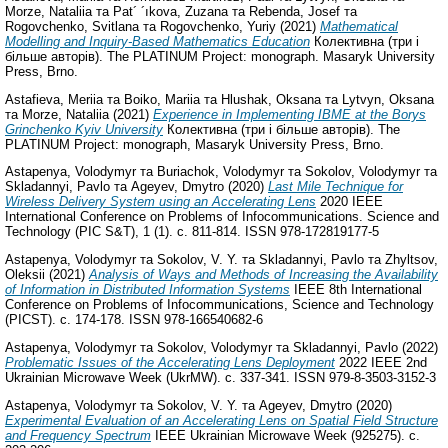
Morze, Nataliia
та
Pat´ ´ıkova, Zuzana
та
Rebenda, Josef
та
Rogovchenko, Svitlana
та
Rogovchenko, Yuriy
(2021)
Mathematical
Modelling and Inquiry-Based Mathematics Education
Колективна (три і
більше авторів). The PLATINUM Project: monograph. Masaryk University
Press, Brno.
Astafieva, Meriia
та
Boiko, Mariia
та
Hlushak, Oksana
та
Lytvyn, Oksana
та
Morze, Nataliia
(2021)
Experience in Implementing IBME at the Borys
Grinchenko Kyiv University
Колективна (три і більше авторів). The
PLATINUM Project: monograph, Masaryk University Press, Brno.
Astapenya, Volodymyr
та
Buriachok, Volodymyr
та
Sokolov, Volodymyr
та
Skladannyi, Pavlo
та
Ageyev, Dmytro
(2020)
Last Mile Technique for
Wireless Delivery System using an Accelerating Lens
2020 IEEE
International Conference on Problems of Infocommunications. Science and
Technology (PIC S&T), 1 (1). с. 811-814. ISSN 978-172819177-5
Astapenya, Volodymyr
та
Sokolov, V. Y.
та
Skladannyi, Pavlo
та
Zhyltsov,
Oleksii
(2021)
Analysis of Ways and Methods of Increasing the Availability
of Information in Distributed Information Systems
IEEE 8th International
Conference on Problems of Infocommunications, Science and Technology
(PICST). с. 174-178. ISSN 978-166540682-6
Astapenya, Volodymyr
та
Sokolov, Volodymyr
та
Skladannyi, Pavlo
(2022)
Problematic Issues of the Accelerating Lens Deployment
2022 IEEE 2nd
Ukrainian Microwave Week (UkrMW). с. 337-341. ISSN 979-8-3503-3152-3
Astapenya, Volodymyr
та
Sokolov, V. Y.
та
Ageyev, Dmytro
(2020)
Experimental Evaluation of an Accelerating Lens on Spatial Field Structure
and Frequency Spectrum
IEEE Ukrainian Microwave Week (925275). с.