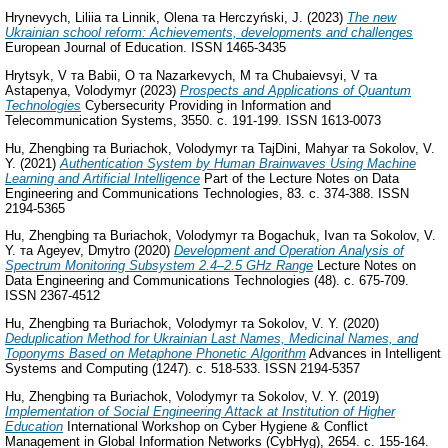
Hrynevych, Liliia
та
Linnik, Olena
та
Herczyński, J.
(2023)
The new
Ukrainian school reform: Achievements, developments and challenges
European Journal of Education. ISSN 1465-3435
Hrytsyk, V
та
Babii, O
та
Nazarkevych, M
та
Chubaievsyi, V
та
Astapenya, Volodymyr
(2023)
Prospects and Applications of Quantum
Technologies
Cybersecurity Providing in Information and
Telecommunication Systems, 3550. с. 191-199. ISSN 1613-0073
Hu, Zhengbing
та
Buriachok, Volodymyr
та
TajDini, Mahyar
та
Sokolov, V.
Y.
(2021)
Authentication System by Human Brainwaves Using Machine
Learning and Artificial Intelligence
Part of the Lecture Notes on Data
Engineering and Communications Technologies, 83. с. 374-388. ISSN
2194-5365
Hu, Zhengbing
та
Buriachok, Volodymyr
та
Bogachuk, Ivan
та
Sokolov, V.
Y.
та
Ageyev, Dmytro
(2020)
Development and Operation Analysis of
Spectrum Monitoring Subsystem 2.4–2.5 GHz Range
Lecture Notes on
Data Engineering and Communications Technologies (48). с. 675-709.
ISSN 2367-4512
Hu, Zhengbing
та
Buriachok, Volodymyr
та
Sokolov, V. Y.
(2020)
Deduplication Method for Ukrainian Last Names, Medicinal Names, and
Toponyms Based on Metaphone Phonetic Algorithm
Advances in Intelligent
Systems and Computing (1247). с. 518-533. ISSN 2194-5357
Hu, Zhengbing
та
Buriachok, Volodymyr
та
Sokolov, V. Y.
(2019)
Implementation of Social Engineering Attack at Institution of Higher
Education
International Workshop on Cyber Hygiene & Conflict
Management in Global Information Networks (CybHyg), 2654. с. 155-164.