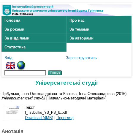
Головна
Про нас
За роками
За темами
За відділами
За авторами
Статистика
Вхід
Зареєструватись
Університетські студії
Цибулько, Інна Олександрівна
та
Канюка, Інна Олександрівна
(2016)
Університетські студії
[Навчально-методичні матеріали]
Текст
I_Tsybulko_YS_PS_IL.pdf
Download (4MB)
|
Перегляд
Анотація