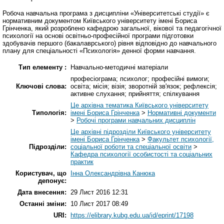
Робоча навчальна програма з дисципліни «Університетські студії» є
нормативним документом Київського університету імені Бориса
Грінченка, який розроблено кафедрою загальної, вікової та педагогічної
психології на основі освітньо-професійної програми підготовки
здобувачів першого (бакалаврського) рівня відповідно до навчального
плану для спеціальності «Психологія» денної форми навчання.
Тип елементу :
Навчально-методичні матеріали
професіограма; психолог; професійні вимоги;
Ключові слова:
освіта; місія; візія; зворотній зв'язок; рефлексія;
активне слухання; прийняття; спілкування
Це архівна тематика Київського університету
Типологія:
імені Бориса Грінченка
>
Нормативні документи
>
Робочі програми навчальних дисциплін
Це архівні підрозділи Київського університету
імені Бориса Грінченка
>
Факультет психології,
Підрозділи:
соціальної роботи та спеціальної освіти
>
Кафедра психології особистості та соціальних
практик
Користувач, що
Інна Олександрівна Канюка
депонує:
Дата внесення:
29 Лист 2016 12:31
Останні зміни:
10 Лист 2017 08:49
URI:
https://elibrary.kubg.edu.ua/id/eprint/17198