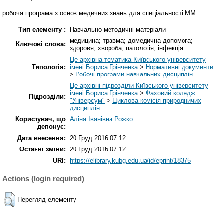
робоча програма з основ медичних знань для спеціальності ММ
Тип елементу :
Навчально-методичні матеріали
медицина; травма; домедична допомога;
Ключові слова:
здоровя; хвороба; патологія; інфекція
Це архівна тематика Київського університету
Типологія:
імені Бориса Грінченка
>
Нормативні документи
>
Робочі програми навчальних дисциплін
Це архівні підрозділи Київського університету
імені Бориса Грінченка
>
Фаховий коледж
Підрозділи:
"Універсум"
>
Циклова комісія природничих
дисциплін
Користувач, що
Аліна Іванівна Рожко
депонує:
Дата внесення:
20 Груд 2016 07:12
Останні зміни:
20 Груд 2016 07:12
URI:
https://elibrary.kubg.edu.ua/id/eprint/18375
Actions (login required)
Перегляд елементу