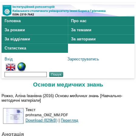
Головна
Про нас
За роками
За темами
За відділами
За авторами
Статистика
Вхід
Зареєструватись
Основи медичних знань
Рожко, Аліна Іванівна
(2016)
Основи медичних знань
[Навчально-
методичні матеріали]
Текст
prohrama_OMZ_MM.PDF
Download (829kB)
|
Перегляд
Анотація