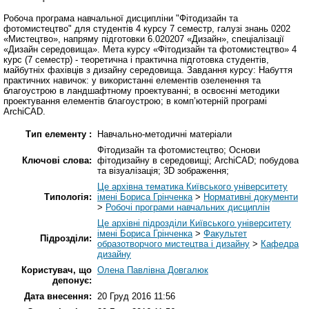
Робоча програма навчальної дисципліни "Фітодизайн та
фотомистецтво" для студентів 4 курсу 7 семестр, галузі знань 0202
«Мистецтво», напряму підготовки 6.020207 «Дизайн», спеціалізації
«Дизайн середовища». Мета курсу «Фітодизайн та фотомистецтво» 4
курс (7 семестр) - теоретична і практична підготовка студентів,
майбутніх фахівців з дизайну середовища. Завдання курсу: Набуття
практичних навичок: у використанні елементів озеленення та
благоустрою в ландшафтному проектуванні; в освоєнні методики
проектування елементів благоустрою; в комп’ютерній програмі
ArchiCAD.
Тип елементу :
Навчально-методичні матеріали
Фітодизайн та фотомистецтво; Основи
Ключові слова:
фітодизайну в середовищі; ArchiCAD; побудова
та візуалізація; 3D зображення;
Це архівна тематика Київського університету
Типологія:
імені Бориса Грінченка
>
Нормативні документи
>
Робочі програми навчальних дисциплін
Це архівні підрозділи Київського університету
імені Бориса Грінченка
>
Факультет
Підрозділи:
образотворчого мистецтва і дизайну
>
Кафедра
дизайну
Користувач, що
Олена Павлівна Довгалюк
депонує:
Дата внесення:
20 Груд 2016 11:56