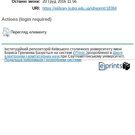
Останні зміни:
20 Груд 2016 11:56
URI:
https://elibrary.kubg.edu.ua/id/eprint/18384
Actions (login required)
Перегляд елементу
Інституційний репозиторій Київського столичного університету імені
Бориса Грінченка Базується на системі
EPrints 3
розробленої в
Школі
електроніки і комп'ютерних наук
при Саутгемптонському університеті.
Подальша інформація і розробники системи
.