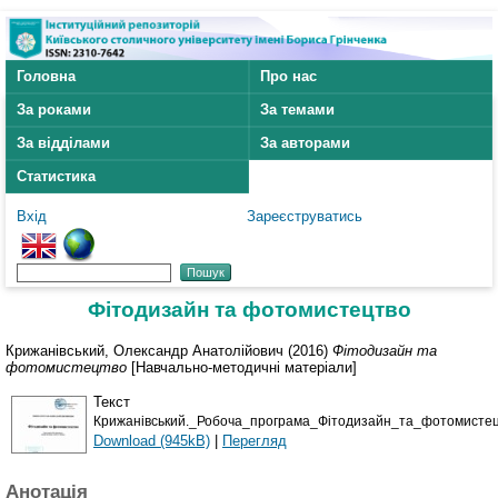
Головна
Про нас
За роками
За темами
За відділами
За авторами
Статистика
Вхід
Зареєструватись
Фітодизайн та фотомистецтво
Крижанівський, Олександр Анатолійович
(2016)
Фітодизайн та
фотомистецтво
[Навчально-методичні матеріали]
Текст
Крижанівський._Робоча_програма_Фітодизайн_та_фотомисте
Download (945kB)
|
Перегляд
Анотація