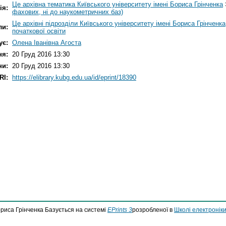
Це архівна тематика Київського університету імені Бориса Грінченка
ія:
фахових, ні до наукометричних баз)
Це архівні підрозділи Київського університету імені Бориса Грінченка
ли:
початкової освіти
ує:
Олена Іванівна Агоста
ня:
20 Груд 2016 13:30
ни:
20 Груд 2016 13:30
RI:
https://elibrary.kubg.edu.ua/id/eprint/18390
ориса Грінченка Базується на системі
EPrints 3
розробленої в
Школі електроніки