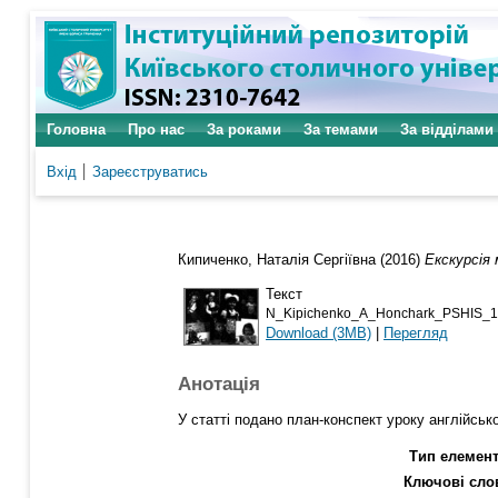
Головна
Про нас
За роками
За темами
За відділами
Вхід
Зареєструватись
Кипиченко, Наталія Сергіївна
(2016)
Екскурсія
Текст
N_Kipichenko_A_Honchark_PSHIS_12
Download (3MB)
|
Перегляд
Анотація
У статті подано план-конспект уроку англійсько
Тип елемент
Ключові сло