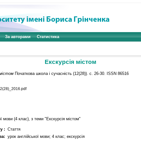
За авторами
Статистика
Екскурсія містом
 містом
Початкова школа і сучасність (12(28)). с. 26-30. ISSN 86516
(28)_2016.pdf
ї мови (4 клас), з теми "Екскурсія містом"
у :
Стаття
ва:
урок англійської мови; 4 клас; екскурсія