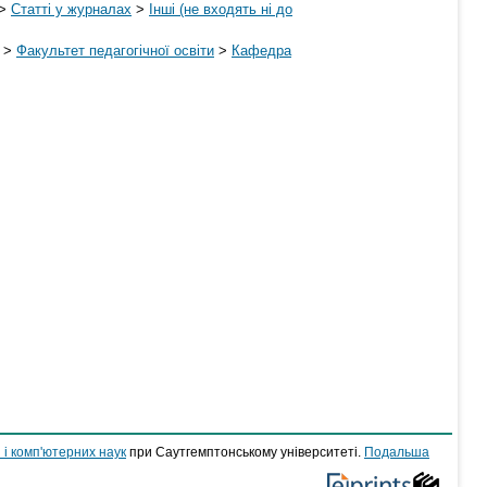
>
Статті у журналах
>
Інші (не входять ні до
>
Факультет педагогічної освіти
>
Кафедра
 і комп'ютерних наук
при Саутгемптонському університеті.
Подальша