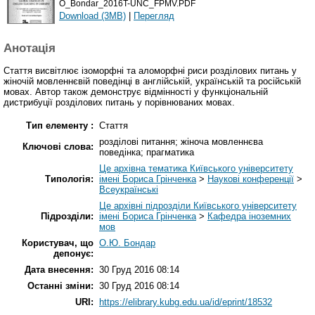
O_Bondar_2016T-UNC_FPMV.PDF
Download (3MB)
|
Перегляд
Анотація
Стаття висвітлює ізоморфні та аломорфні риси розділових питань у
жіночій мовленнєвій поведінці в англійській, українській та російській
мовах. Автор також демонструє відмінності у функціональній
дистрибуції розділових питань у порівнюваних мовах.
Тип елементу :
Стаття
розділові питання; жіноча мовленнєва
Ключові слова:
поведінка; прагматика
Це архівна тематика Київського університету
Типологія:
імені Бориса Грінченка
>
Наукові конференції
>
Всеукраїнські
Це архівні підрозділи Київського університету
Підрозділи:
імені Бориса Грінченка
>
Кафедра іноземних
мов
Користувач, що
О.Ю. Бондар
депонує:
Дата внесення:
30 Груд 2016 08:14
Останні зміни:
30 Груд 2016 08:14
URI:
https://elibrary.kubg.edu.ua/id/eprint/18532