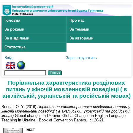
Головна
Про нас
За роками
За темами
За відділами
За авторами
Статистика
Вхід
Зареєструватись
Порівняльна характеристика розділових
питань у жіночій мовленнєвій поведінці ( в
англійській, українській та російській мовах)
Bondar, O. Y.
(2016)
Порівняльна характеристика розділових питань у
жіночій мовленнєвій поведінці ( в англійській, українській та російській
мовах)
Global changes in Ukraine: Global Changes in English Language
Teaching in Ukraine : Book of Convention Papers.. с. 20-21.
Текст