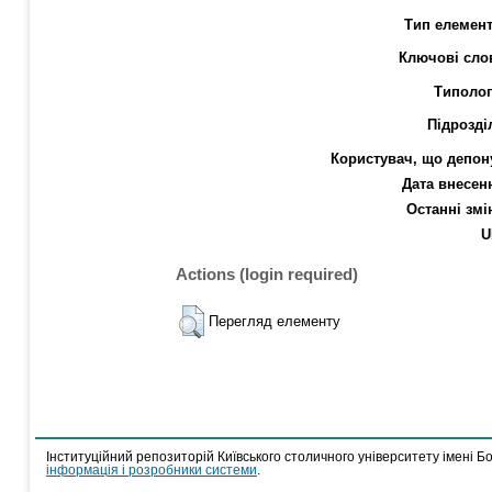
Тип елемент
Ключові сло
Типолог
Підрозді
Користувач, що депон
Дата внесен
Останні змі
U
Actions (login required)
Перегляд елементу
Інституційний репозиторій Київського столичного університету імені Б
інформація і розробники системи
.