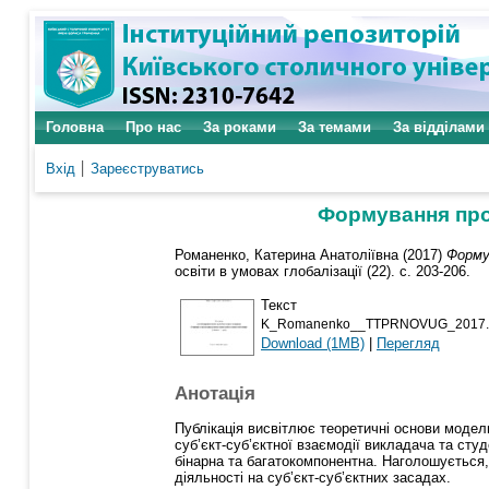
Головна
Про нас
За роками
За темами
За відділами
Вхід
Зареєструватись
Формування проф
Романенко, Катерина Анатоліївна
(2017)
Форму
освіти в умовах глобалізації (22). с. 203-206.
Текст
K_Romanenko__TTPRNOVUG_2017.
Download (1MB)
|
Перегляд
Анотація
Публікація висвітлює теоретичні основи модел
суб’єкт-суб’єктної взаємодії викладача та сту
бінарна та багатокомпонентна. Наголошується,
діяльності на суб’єкт-суб’єктних засадах.