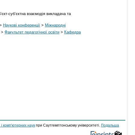
’єкт-суб’єктна взаємодія викладача та
>
Наукові конференції
>
Міжнародні
>
Факультет педагогічної освіти
>
Кафедра
 і комп'ютерних наук
при Саутгемптонському університеті.
Подальша