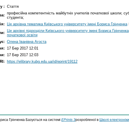
у :
Стаття
професійна компетентність майбутніх учителів початкової школи; суб
ва:
студента;
ія:
Це архівна тематика Київського університету імені Бориса Грінченка
Це архівні підрозділи Київського університету імені Бориса Грінченка
ли:
початкової освіти
ує:
Олена Іванівна Агоста
ня:
17 Бер 2017 12:01
ни:
17 Бер 2017 12:03
RI:
https://elibrary.kubg.edu.ua/id/eprint/19112
ориса Грінченка Базується на системі
EPrints 3
розробленої в
Школі електроніки