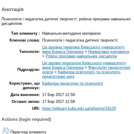
Анотація
Психологія і педагогіка дитячої творчості: робоча програма навчальної
дисципліни.
Тип елементу :
Навчально-методичні матеріали
Ключові слова:
Психологія і педагогіка дитячої творчості;
Це архівна тематика Київського університету
Типологія:
імені Бориса Грінченка
>
Нормативні документи
>
Робочі програми навчальних дисциплін
Це архівні підрозділи Київського університету
імені Бориса Грінченка
>
Факультет педагогічної
Підрозділи:
освіти
>
Кафедра освітології та психолого-
педагогічних наук
Користувач, що
Кафедра педагогіки та психології
депонує:
Дата внесення:
17 Бер 2017 12:59
Останні зміни:
17 Бер 2017 12:59
URI:
https://elibrary.kubg.edu.ua/id/eprint/19129
Actions (login required)
Перегляд елементу