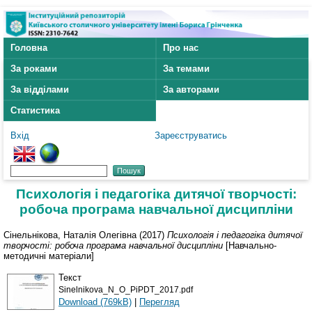
Головна
Про нас
За роками
За темами
За відділами
За авторами
Статистика
Вхід
Зареєструватись
Психологія і педагогіка дитячої творчості:
робоча програма навчальної дисципліни
Сінельнікова, Наталія Олегівна
(2017)
Психологія і педагогіка дитячої
творчості: робоча програма навчальної дисципліни
[Навчально-
методичні матеріали]
Текст
Sinelnikova_N_O_PiPDT_2017.pdf
Download (769kB)
|
Перегляд