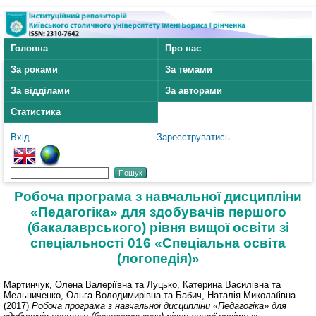
Головна
Про нас
За роками
За темами
За відділами
За авторами
Статистика
Вхід
Зареєструватись
Робоча програма з навчальної дисципліни
«Педагогіка» для здобувачів першого
(бакалаврського) рівня вищої освіти зі
спеціальності 016 «Спеціальна освіта
(логопедія)»
Мартинчук, Олена Валеріївна
та
Луцько, Катерина Василівна
та
Мельниченко, Ольга Володимирівна
та
Бабич, Наталія Миколаїівна
(2017)
Робоча програма з навчальної дисципліни «Педагогіка» для