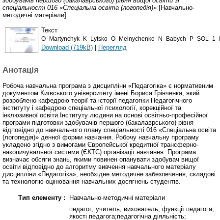
здобувачів першого (бакалаврського) рівня вищої освіти зі
спеціальності 016 «Спеціальна освіта (логопедія)»
[Навчально-
методичні матеріали]
Текст
O_Martynchyk_K_Lytsko_O_Melnychenko_N_Babych_P_SOL_1_K
Download (719kB)
|
Перегляд
Анотація
Робоча навчальна програма з дисципліни «Педагогіка» є нормативним
документом Київського університету імені Бориса Грінченка, який
розроблено кафедрою теорії та історії педагогіки Педагогічного
інституту і кафедрою спеціальної психології, корекційної та
інклюзивної освіти Інституту людини на основі освітньо-професійної
програми підготовки здобувачів першого (бакалаврського) рівня
відповідно до навчального плану спеціальності 016 «Спеціальна освіта
(логопедія)» денної форми навчання. Робочу навчальну програму
укладено згідно з вимогами Європейської кредитної трансферно-
накопичувальної системи (ЄКТС) організації навчання. Програма
визначає обсяги знань, якими повинен опанувати здобувач вищої
освіти відповідно до алгоритму вивчення навчального матеріалу
дисципліни «Педагогіка», необхідне методичне забезпечення, складові
та технологію оцінювання навчальних досягнень студентів.
Тип елементу :
Навчально-методичні матеріали
педагог; учитель; вихователь; функції педагога;
якості педагога;педагогічна діяльність;