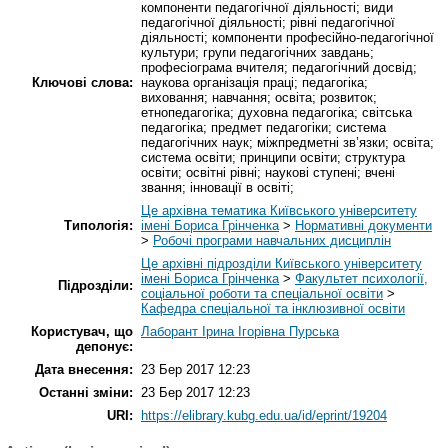
компоненти педагогічної діяльності; види
педагогічної діяльності; рівні педагогічної
діяльності; компоненти професійно-педагогічної
культури; групи педагогічних завдань;
професіограма вчителя; педагогічний досвід;
Ключові слова:
наукова організація праці; педагогіка;
виховання; навчання; освіта; розвиток;
етнопедагогіка; духовна педагогіка; світська
педагогіка; предмет педагогіки; система
педагогічних наук; міжпредметні зв’язки; освіта;
система освіти; принципи освіти; структура
освіти; освітні рівні; наукові ступені; вчені
звання; інновації в освіті;
Це архівна тематика Київського університету
Типологія:
імені Бориса Грінченка
>
Нормативні документи
>
Робочі програми навчальних дисциплін
Це архівні підрозділи Київського університету
імені Бориса Грінченка
>
Факультет психології,
Підрозділи:
соціальної роботи та спеціальної освіти
>
Кафедра спеціальної та інклюзивної освіти
Користувач, що
Лаборант Ірина Ігорівна Пурська
депонує:
Дата внесення:
23 Бер 2017 12:23
Останні зміни:
23 Бер 2017 12:23
URI:
https://elibrary.kubg.edu.ua/id/eprint/19204