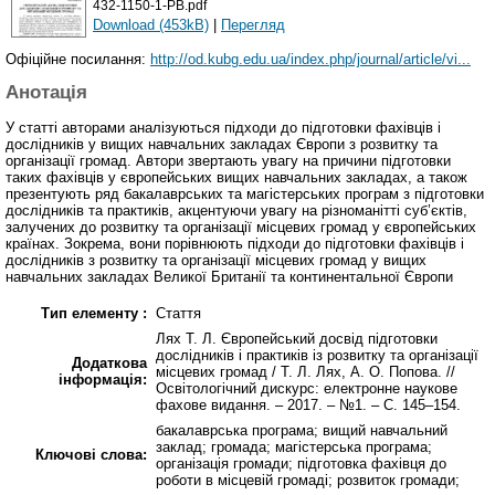
432-1150-1-PB.pdf
Download (453kB)
|
Перегляд
Офіційне посилання:
http://od.kubg.edu.ua/index.php/journal/article/vi...
Анотація
У статті авторами аналізуються підходи до підготовки фахівців і
дослідників у вищих навчальних закладах Європи з розвитку та
організації громад. Автори звертають увагу на причини підготовки
таких фахівців у європейських вищих навчальних закладах, а також
презентують ряд бакалаврських та магістерських програм з підготовки
дослідників та практиків, акцентуючи увагу на різноманітті суб’єктів,
залучених до розвитку та організації місцевих громад у європейських
країнах. Зокрема, вони порівнюють підходи до підготовки фахівців і
дослідників з розвитку та організації місцевих громад у вищих
навчальних закладах Великої Британії та континентальної Європи
Тип елементу :
Стаття
Лях Т. Л. Європейський досвід підготовки
дослідників і практиків із розвитку та організації
Додаткова
місцевих громад / Т. Л. Лях, А. О. Попова. //
інформація:
Освітологічний дискурс: електронне наукове
фахове видання. – 2017. – №1. – С. 145–154.
бакалаврська програма; вищий навчальний
заклад; громада; магістерська програма;
Ключові слова:
організація громади; підготовка фахівця до
роботи в місцевій громаді; розвиток громади;