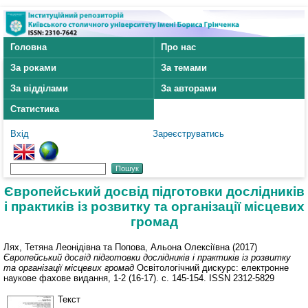
Головна
Про нас
За роками
За темами
За відділами
За авторами
Статистика
Вхід
Зареєструватись
Європейський досвід підготовки дослідників
і практиків із розвитку та організації місцевих
громад
Лях, Тетяна Леонідівна
та
Попова, Альона Олексіївна
(2017)
Європейський досвід підготовки дослідників і практиків із розвитку
та організації місцевих громад
Освітологічний дискурс: електронне
наукове фахове видання, 1-2 (16-17). с. 145-154. ISSN 2312-5829
Текст