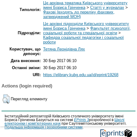
Це архівна тематика Київського університету
імені Бориса Грінченка
>
Статті у журналах
>
Типологія:
Фахові (входять до переліку фахових,
затверджений МОН)
Це архівні підрозділи Київського університету
імені Бориса Грінченка
>
Факультет психології,
Підрозділи:
соціальної роботи та спеціальної освіти
>
Кафедра соціальної педагогіки і соціальної
роботи
Користувач, що
Тетяна Леонідівна Лях
депонує:
Дата внесення:
30 Бер 2017 06:10
Останні зміни:
30 Бер 2017 06:10
URI:
https://elibrary.kubg.edu.ua/id/eprint/19268
Actions (login required)
Перегляд елементу
Інституційний репозиторій Київського столичного університету імені
Бориса Грінченка Базується на системі
EPrints 3
розробленої в
Школі
електроніки і комп'ютерних наук
при Саутгемптонському університеті.
Подальша інформація і розробники системи
.