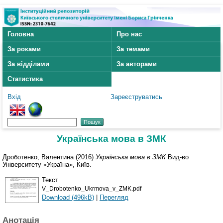
Головна
Про нас
За роками
За темами
За відділами
За авторами
Статистика
Вхід
Зареєструватись
Українська мова в ЗМК
Дроботенко, Валентина
(2016)
Українська мова в ЗМК
Вид-во
Університету «Україна», Київ.
Текст
V_Drobotenko_Ukrmova_v_ZMK.pdf
Download (496kB)
|
Перегляд
Анотація