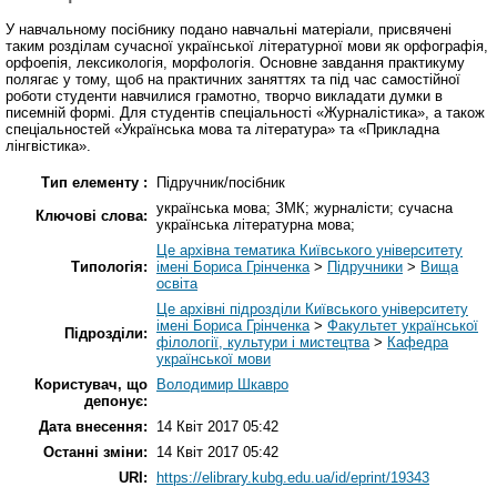
У навчальному посібнику подано навчальні матеріали, присвячені
таким розділам сучасної української літературної мови як орфографія,
орфоепія, лексикологія, морфологія. Основне завдання практикуму
полягає у тому, щоб на практичних заняттях та під час самостійної
роботи студенти навчилися грамотно, творчо викладати думки в
писемній формі. Для студентів спеціальності «Журналістика», а також
спеціальностей «Українська мова та література» та «Прикладна
лінгвістика».
Тип елементу :
Підручник/посібник
українська мова; ЗМК; журналісти; сучасна
Ключові слова:
українська літературна мова;
Це архівна тематика Київського університету
Типологія:
імені Бориса Грінченка
>
Підручники
>
Вища
освіта
Це архівні підрозділи Київського університету
імені Бориса Грінченка
>
Факультет української
Підрозділи:
філології, культури і мистецтва
>
Кафедра
української мови
Користувач, що
Володимир Шкавро
депонує:
Дата внесення:
14 Квіт 2017 05:42
Останні зміни:
14 Квіт 2017 05:42
URI:
https://elibrary.kubg.edu.ua/id/eprint/19343