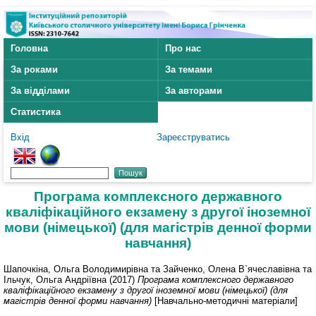
Головна
Про нас
За роками
За темами
За відділами
За авторами
Статистика
Вхід
Зареєструватись
Програма комплексного державного
кваліфікаційного екзамену з другої іноземної
мови (німецької) (для магістрів денної форми
навчання)
Шапочкіна, Ольга Володимирівна
та
Зайченко, Олена В`ячеславівна
та
Ільчук, Ольга Андріївна
(2017)
Програма комплексного державного
кваліфікаційного екзамену з другої іноземної мови (німецької) (для
магістрів денної форми навчання)
[Навчально-методичні матеріали]