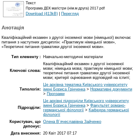
Текст
Програма ДЕК магістри (нім.м друга) 2017.pdf
Download (413kB)
|
Перегляд
Анотація
Кваліфікаційний екзамен з другої іноземної мови (німецької) включає
питання з наступних дисциплін: «Практикум німецької мови»,
«Теоретичні питання граматики другої іноземної мови».
Тип елементу :
Навчально-методичні матеріали
Кваліфікаційний екзамен з другої іноземної
мови; німецька мова; практикум німецької мови;
Ключові слова:
теоретичні питання граматики другої іноземної
мови; критерії оцінювання відповідей на іспиті;
Це архівна тематика Київського університету
Типологія:
імені Бориса Грінченка
>
Нормативні документи
>
Програми
Це архівні підрозділи Київського університету
імені Бориса Грінченка
>
Факультет романо-
Підрозділи:
германської філології
>
Кафедра германської
філології
Користувач, що
Олена В`ячеславівна Зайченко
депонує:
Дата внесення:
20 Квіт 2017 07:17