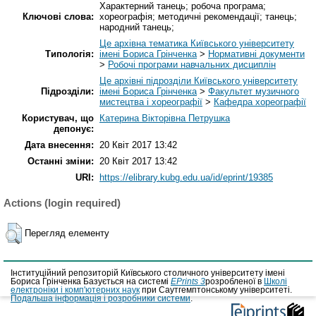
Характерний танець; робоча програма;
Ключові слова:
хореографія; методичні рекомендації; танець;
народний танець;
Це архівна тематика Київського університету
Типологія:
імені Бориса Грінченка
>
Нормативні документи
>
Робочі програми навчальних дисциплін
Це архівні підрозділи Київського університету
Підрозділи:
імені Бориса Грінченка
>
Факультет музичного
мистецтва і хореографії
>
Кафедра хореографії
Користувач, що
Катерина Вікторівна Петрушка
депонує:
Дата внесення:
20 Квіт 2017 13:42
Останні зміни:
20 Квіт 2017 13:42
URI:
https://elibrary.kubg.edu.ua/id/eprint/19385
Actions (login required)
Перегляд елементу
Інституційний репозиторій Київського столичного університету імені
Бориса Грінченка Базується на системі
EPrints 3
розробленої в
Школі
електроніки і комп'ютерних наук
при Саутгемптонському університеті.
Подальша інформація і розробники системи
.