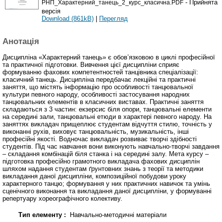
- Прийнята
РНП_Характерний_танець_2_курс_класична.PDF
версія
Download (861kB)
|
Перегляд
Анотація
Дисципліна «Характерний танець» є обов’язковою в циклі професійної
та практичної підготовки. Вивчення цієї дисципліни сприяє
формуванню фахових компетентностей танцівника спеціалізації:
класичний танець. Дисципліна передбачає лекційні та практичні
заняття, що містять інформацію про особливості танцювальної
культури певного народу, особливості застосування народних
танцювальних елементів в класичних виставах. Практичні заняття
складаються з 3 частин: екзерсис біля опори, танцювальні елементи
на середині зали, танцювальні етюди в характері певного народу. На
заняттях викладач прищеплює студентам відчуття стилю, точність у
виконанні рухів, виховує танцювальність, музикальність, інші
професійні якості. Водночас викладач розвиває творчі здібності
студентів. Під час навчання вони виконують навчально-творчі завдання
– складання комбінацій біля станка і на середині залу. Мета курсу –
підготовка професійно грамотного викладача фахових дисциплін
шляхом надання студентам ґрунтовних знань з теорії та методики
викладання даної дисципліни, композиційної побудови уроку
характерного танцю; формування у них практичних навичок та умінь
сценічного виконання та викладання даної дисципліни, у формуванні
репертуару хореографічного колективу.
Тип елементу :
Навчально-методичні матеріали