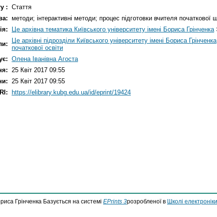
у :
Стаття
ва:
методи; інтерактивні методи; процес підготовки вчителя початкової шк
ія:
Це архівна тематика Київського університету імені Бориса Грінченка
Це архівні підрозділи Київського університету імені Бориса Грінченка
ли:
початкової освіти
ує:
Олена Іванівна Агоста
ня:
25 Квіт 2017 09:55
ни:
25 Квіт 2017 09:55
RI:
https://elibrary.kubg.edu.ua/id/eprint/19424
ориса Грінченка Базується на системі
EPrints 3
розробленої в
Школі електроніки