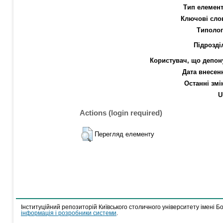
Тип елемент
Ключові сло
Типолог
Підрозді
Користувач, що депон
Дата внесен
Останні змі
U
Actions (login required)
Перегляд елементу
Інституційний репозиторій Київського столичного університету імені Б
інформація і розробники системи
.