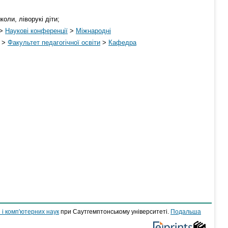
оли, ліворукі діти;
>
Наукові конференції
>
Міжнародні
>
Факультет педагогічної освіти
>
Кафедра
 і комп'ютерних наук
при Саутгемптонському університеті.
Подальша