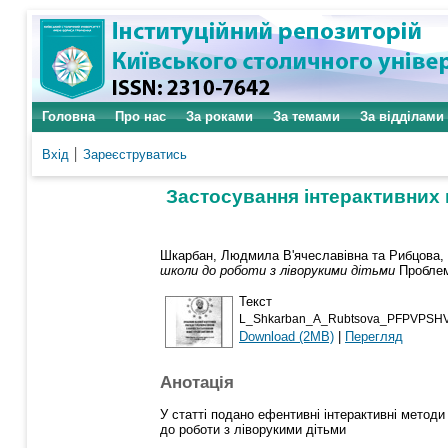
Головна
Про нас
За роками
За темами
За відділами
Вхід
Зареєструватись
Застосування інтерактивних 
Шкарбан, Людмила В'ячеславівна
та
Рибцова,
школи до роботи з ліворукими дітьми
Проблеми
Текст
L_Shkarban_A_Rubtsova_PFPVPSH
Download (2MB)
|
Перегляд
Анотація
У статті подано ефентивні інтерактивні методи
до роботи з ліворукими дітьми