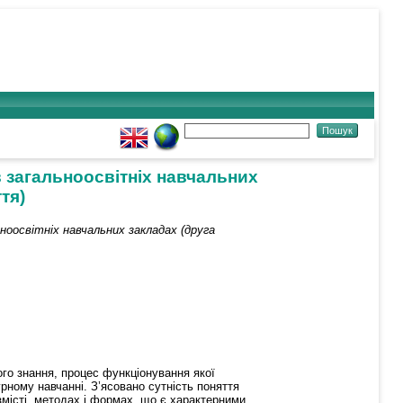
в загальноосвітніх навчальних
тя)
ноосвітніх навчальних закладах (друга
ого знання, процес функціонування якої
ному навчанні. З’ясовано сутність поняття
 змісті, методах і формах, що є характерними