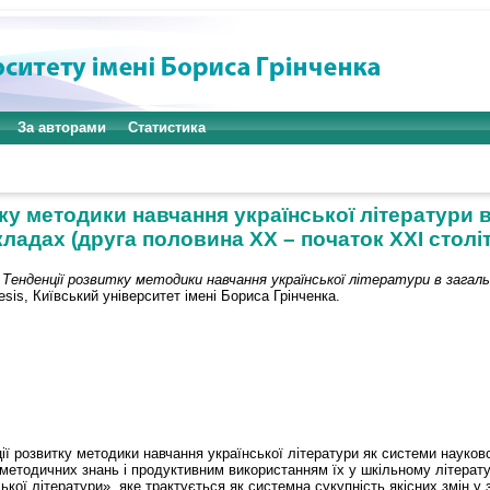
За авторами
Статистика
тку методики навчання української літератури 
кладах (друга половина ХХ – початок ХХІ століт
 Тенденції розвитку методики навчання української літератури в загаль
sis, Київський університет імені Бориса Грінченка.
ії розвитку методики навчання української літератури як системи науков
етодичних знань і продуктивним використанням їх у шкільному літератур
ької літератури», яке трактується як системна сукупність якісних змін у