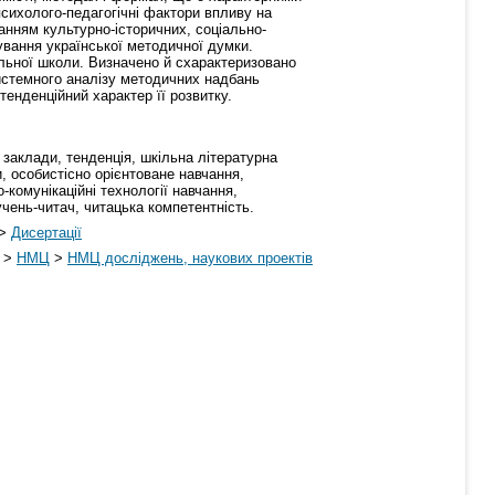
психолого-педагогічні фактори впливу на
ванням культурно-історичних, соціально-
мування української методичної думки.
альної школи. Визначено й схарактеризовано
системного аналізу методичних надбань
тенденційний характер її розвитку.
 заклади, тенденція, шкільна літературна
и, особистісно орієнтоване навчання,
-комунікаційні технології навчання,
учень-читач, читацька компетентність.
>
Дисертації
>
НМЦ
>
НМЦ досліджень, наукових проектів