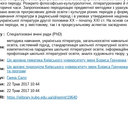
ого періоду. Розкрито філософсько-культурологічні, літературознавчі й 
 історичні часи. Запропоновано періодизацію предметної методики з ураху
овано внесок прогресивних діячів освіти і культури різних періодів у фор
авчання літератури в радянський період і в умовах утвердження націон
української літератури другої половини ХХ – початку ХХІ ст. На основі 
чні періоди, як у змістовому, так і в процесуальному аспектах засвідчено 
у :
Спеціалізовані вчені ради (PhD)
методика навчання, українська література, загальноосвітні навчальні
освіта, системний підхід, стандартизація шкільної літературної освіт
ва:
компетентнісна парадигма шкільної літературної освіти, інформаційно
профілізація шкільної літературної освіти, аналіз художнього твору, 
ія:
Це архівна тематика Київського університету імені Бориса Грінченка
Це архівні підрозділи Київського університету імені Бориса Грінченка
ли:
та програм
ує:
Ганна Сало
ня:
22 Трав 2017 10:44
ни:
22 Трав 2017 10:44
RI:
https://elibrary.kubg.edu.ua/id/eprint/19640