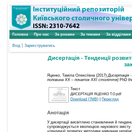
Головна
Про нас
За роками
За темами
За відділами
Вхід
Зареєструватись
Дисертація - Тенденції розви
за
Яценко, Таміла Олексіївна
(2017)
Дисертація -
половина ХХ – початок ХХІ століття)
PhD the
Текст
ДИСЕРТАЦІЯ ЯЦЕНКО Т.О.pdf
Download (7MB)
|
Перегляд
Анотація
У дисертації висвітлено становлення й тенденц
супроводжується еволюцією наукового змісту м
«тенденції розвитку методики навчання українс