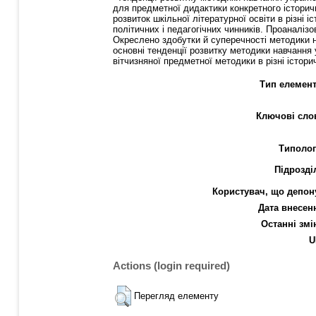
для предметної дидактики конкретного історичн
розвиток шкільної літературної освіти в різні
політичних і педагогічних чинників. Проаналіз
Окреслено здобутки й суперечності методики н
основні тенденції розвитку методики навчання 
вітчизняної предметної методики в різні істори
Тип елемент
Ключові сло
Типолог
Підрозді
Користувач, що депон
Дата внесен
Останні змі
U
Actions (login required)
Перегляд елементу