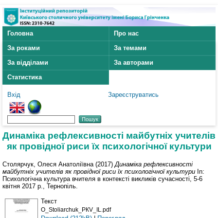
Головна
Про нас
За роками
За темами
За відділами
За авторами
Статистика
Вхід
Зареєструватись
Динаміка рефлексивності майбутніх учителів
як провідної риси їх психологічної культури
Столярчук, Олеся Анатоліївна
(2017)
Динаміка рефлексивності
майбутніх учителів як провідної риси їх психологічної культури
In:
Психологічна культура вчителя в контексті викликів сучасності, 5-6
квітня 2017 р., Тернопіль.
Текст
O_Stoliarchuk_PКV_IL.pdf