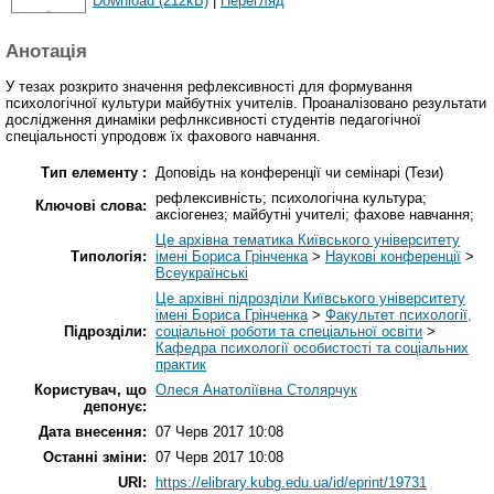
Download (212kB)
|
Перегляд
Анотація
У тезах розкрито значення рефлексивності для формування
психологічної культури майбутніх учителів. Проаналізовано результати
дослідження динаміки рефлнксивності студентів педагогічної
спеціальності упродовж їх фахового навчання.
Тип елементу :
Доповідь на конференції чи семінарі (Тези)
рефлексивність; психологічна культура;
Ключові слова:
аксіогенез; майбутні учителі; фахове навчання;
Це архівна тематика Київського університету
Типологія:
імені Бориса Грінченка
>
Наукові конференції
>
Всеукраїнські
Це архівні підрозділи Київського університету
імені Бориса Грінченка
>
Факультет психології,
Підрозділи:
соціальної роботи та спеціальної освіти
>
Кафедра психології особистості та соціальних
практик
Користувач, що
Олеся Анатоліївна Столярчук
депонує:
Дата внесення:
07 Черв 2017 10:08
Останні зміни:
07 Черв 2017 10:08
URI:
https://elibrary.kubg.edu.ua/id/eprint/19731