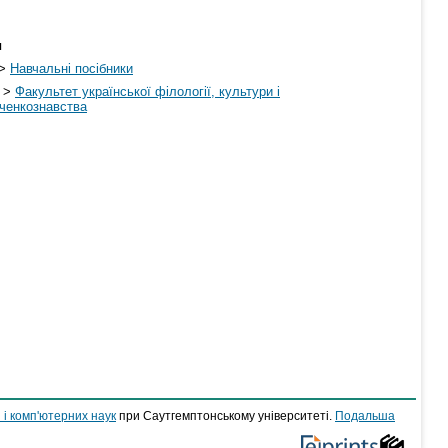
я
>
Навчальні посібники
>
Факультет української філології, культури і
нченкознавства
 і комп'ютерних наук
при Саутгемптонському університеті.
Подальша