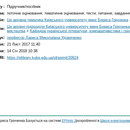
у :
Підручник/посібник
ва:
поточне оцінювання; тематичне оцінювання; тести; питання; завданн
ія:
Це архівна тематика Київського університету імені Бориса Грінченка
Це архівні підрозділи Київського університету імені Бориса Грінченка
ли:
мистецтва
>
Кафедра української літератури, компаративістики і грі
ує:
професор Лариса Миколаївна Удовиченко
ня:
21 Лист 2017 11:40
ни:
14 Січ 2018 10:38
RI:
https://elibrary.kubg.edu.ua/id/eprint/20924
ориса Грінченка Базується на системі
EPrints 3
розробленої в
Школі електроніки