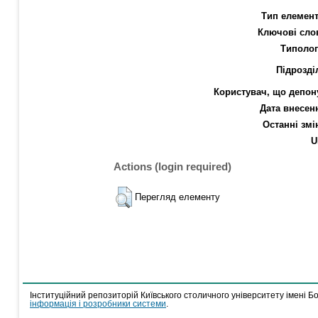
Тип елемент
Ключові сло
Типолог
Підрозді
Користувач, що депон
Дата внесен
Останні змі
U
Actions (login required)
Перегляд елементу
Інституційний репозиторій Київського столичного університету імені Б
інформація і розробники системи
.