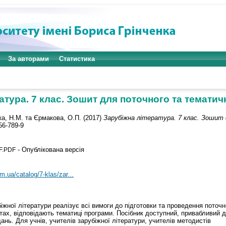
За авторами
Статистика
атура. 7 клас. Зошит для поточного та темати
ка, Н.М.
та
Єрмакова, О.П.
(2017)
Зарубіжна література. 7 клас. Зошит
56-789-9
- Опублікована версія
F.PDF
m.ua/catalog/7-klas/zar...
біжної літератури реалізує всі вимоги до підготовки та проведення поточн
нтах, відповідають тематиці програми. Посібник доступний, привабливий д
ань. Для учнів, учителів зарубіжної літератури, учителів методистів