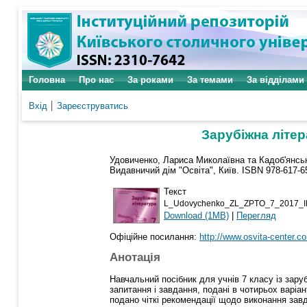
Головна
Про нас
За роками
За темами
За відділами
Вхід
Зареєструватись
Зарубіжна літер
Удовиченко, Лариса Миколаївна
та
Кадоб'янсь
Видавничий дім "Освіта", Київ. ISBN 978-617-6
Текст
L_Udovychenko_ZL_ZPTO_7_2017_I
Download (1MB)
|
Перегляд
Офіційне посилання:
http://www.osvita-center.co
Анотація
Навчальний посібник для учнів 7 класу із зару
запитання і завдання, подані в чотирьох варіа
подано чіткі рекомендації щодо виконання завд