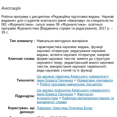
Анотація
Робоча програма з дисципліни «Редакційна підготовка видань: Наукові
видання» для студентів освітнього рівня «бакалавр» за спеціальністю
061 «Журналістика», галузі знань 06 «Журналістика», освітньої
програми Журналістика (Видавнича справа та редагування), 2017 р. –
18 с.
Тип елементу :
Навчально-методичні матеріали
характеристика наукових видань; функції
наукової літератури; редагування наукових
видань; аспекти наукової літератури; жанрові
Ключові слова:
форми наукових текстів; вимоги до структури
наукового твору; редакторський аналіз наукових
текстів; використання наукової термінології;
види наукових статей та їх функції
Це архівна тематика Київського університету
Типологія:
імені Бориса Грінченка
>
Нормативні документи
>
Робочі програми навчальних дисциплін
Це архівні підрозділи Київського університету
імені Бориса Грінченка
>
Факультет
Підрозділи:
журналістики
>
Кафедра медіапродюсування та
видавничої справи
Користувач, що
Лаборант Христина Олегівна Білас
депонує: