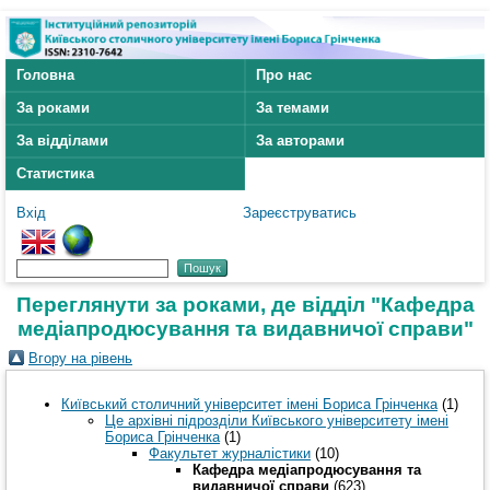
Головна
Про нас
За роками
За темами
За відділами
За авторами
Статистика
Вхід
Зареєструватись
Переглянути за роками, де відділ "Кафедра
медіапродюсування та видавничої справи"
Вгору на рівень
Київський столичний університет імені Бориса Грінченка
(1)
Це архівні підрозділи Київського університету імені
Бориса Грінченка
(1)
Факультет журналістики
(10)
Кафедра медіапродюсування та
видавничої справи
(623)