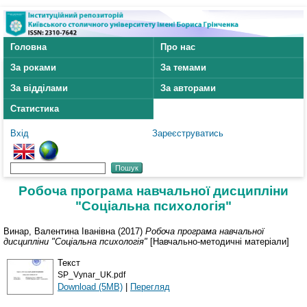
Головна
Про нас
За роками
За темами
За відділами
За авторами
Статистика
Вхід
Зареєструватись
Робоча програма навчальної дисципліни
"Соціальна психологія"
Винар, Валентина Іванівна
(2017)
Робоча програма навчальної
дисципліни "Соціальна психологія"
[Навчально-методичні матеріали]
Текст
SP_Vynar_UK.pdf
Download (5MB)
|
Перегляд