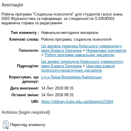
Анотація
Робоча програма "Соціальна психологія" для студентів галузі знань
0303 Журналістика та інформація, за спеціальністю 5.03030301
видавнича справа та редагування
Тип елементу :
Навчально-методичні матеріали
Ключові слова:
Робоча програма; соціальна психологія
Це архівна тематика Київського університету
Типологія:
імені Бориса Грінченка
>
Нормативні документи
>
Робочі програми навчальних дисциплін
Це архівні підрозділи Київського університету
Підрозділи:
імені Бориса Грінченка
>
Циклова комісія
психолого-педагогічних дисциплін
Користувач, що
к.п.н Яніна Валеріївна Карлінська
депонує:
Дата внесення:
14 Лют 2018 08:31
Останні зміни:
14 Лют 2018 08:31
URI:
https://elibrary.kubg.edu.ua/id/eprint/23364
Actions (login required)
Перегляд елементу