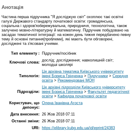
Анотація
Частина перша підручника "Я досліджую світ" охоплює такі освітні
галузі Державого стандарту початкової освіти: громадянська,
соціальна і здоров'язбережувальна, природничя, технологічна, також
залучено мовно-літературну й математичну. Підручник побудовано на
засадах тематичної інтеграції: на кожен день тижня передбачено певну
тему й основні питання(проблеми), які мають бути обговорені,
досліджені та з'ясовані учнями.
Тип елементу :
Підручник/посібник
дослід; дослідження; навколишній світ;
Ключові слова:
молодші школярі
Це архівна тематика Київського університету
Типологія:
імені Бориса Грінченка
>
Підручники
>
Середня
освіта
>
Рекомендовані МОН
Це архівні підрозділи Київського університету
Підрозділи:
імені Бориса Грінченка
>
Факультет педагогічної
освіти
>
Кафедра початкової освіти
Користувач, що
Олена Іванівна Агоста
депонує:
Дата внесення:
26 Жов 2018 07:11
Останні зміни:
26 Жов 2018 07:11
URI:
https://elibrary.kubg.edu.ua/id/eprint/24383