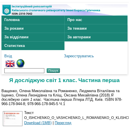
Головна
Про нас
За роками
За темами
За відділами
За авторами
Статистика
Вхід
Зареєструватись
Я досліджую світ 1 клас. Частина перша
Ващенко, Олена Миколаївна
та
Романенко, Людмила Віталіївна
та
Іщенко, Олена Леонідівна
та
Кліщ, Оксана Михайлівна
(2018)
Я
досліджую світ 1 клас. Частина перша
Літера ЛТД, Київ. ISBN 978-
966-178-944-8; 978-966-178-945-5 Ч.1
Текст
O_ISHCHENKO_O_VASHCHENKO_L_ROMANENKO_O_KLISHCH
Download (1MB)
|
Перегляд