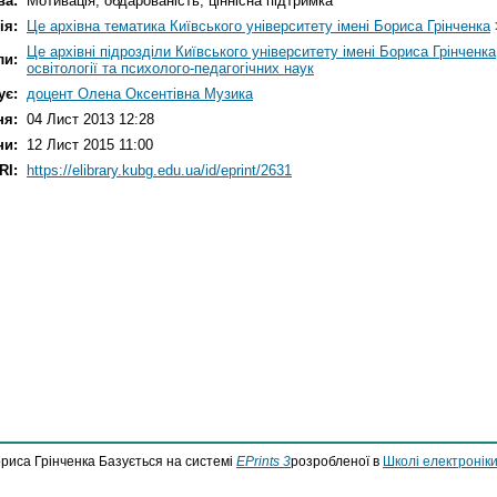
ва:
Мотивація, обдарованість, ціннісна підтримка
ія:
Це архівна тематика Київського університету імені Бориса Грінченка
Це архівні підрозділи Київського університету імені Бориса Грінченка
ли:
освітології та психолого-педагогічних наук
ує:
доцент Олена Оксентівна Музика
ня:
04 Лист 2013 12:28
ни:
12 Лист 2015 11:00
RI:
https://elibrary.kubg.edu.ua/id/eprint/2631
ориса Грінченка Базується на системі
EPrints 3
розробленої в
Школі електроніки