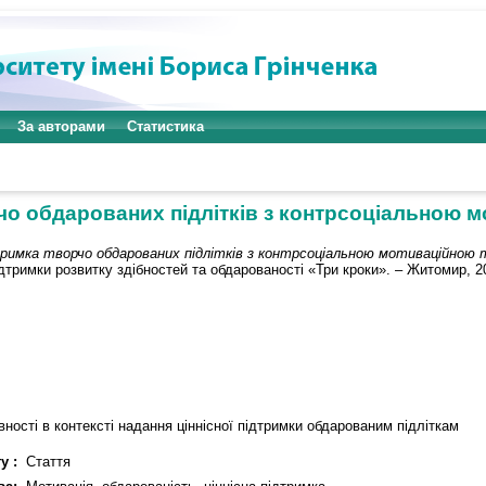
За авторами
Статистика
рчо обдарованих підлітків з контрсоціальною 
тримка творчо обдарованих підлітків з контрсоціальною мотиваційною 
тримки розвитку здібностей та обдарованості «Три кроки». – Житомир, 200
ності в контексті надання ціннісної підтримки обдарованим підліткам
у :
Стаття