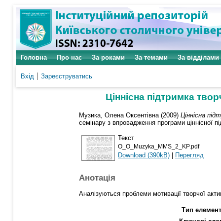
Головна
Про нас
За роками
За темами
За відділами
Вхід
Зареєструватись
Ціннісна підтримка тво
Музика, Олена Оксентівна
(2009)
Ціннісна під
семінару з впровадження програми ціннісної під
Текст
O_O_Muzyka_MMS_2_KP.pdf
Download (390kB)
|
Перегляд
Анотація
Аналізуються проблеми мотивації творчої актив
Тип елемент