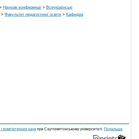
>
Наукові конференції
>
Всеукраїнські
>
Факультет педагогічної освіти
>
Кафедра
 і комп'ютерних наук
при Саутгемптонському університеті.
Подальша