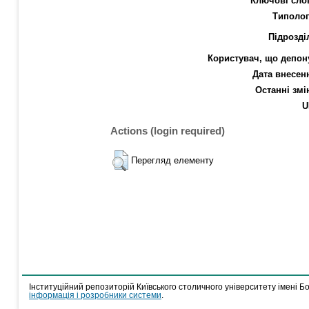
Ключові сло
Типолог
Підрозді
Користувач, що депон
Дата внесен
Останні змі
U
Actions (login required)
Перегляд елементу
Інституційний репозиторій Київського столичного університету імені Б
інформація і розробники системи
.