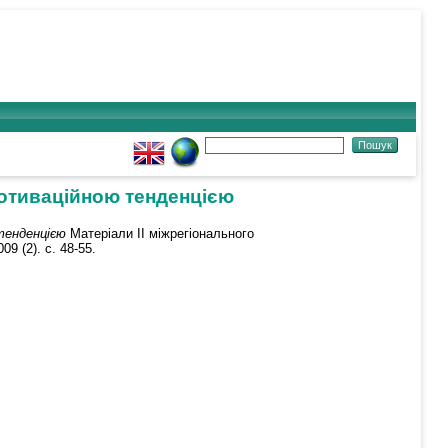
мотиваційною тенденцією
тенденцією
Матеріали ІІ міжрегіонального
9 (2). с. 48-55.