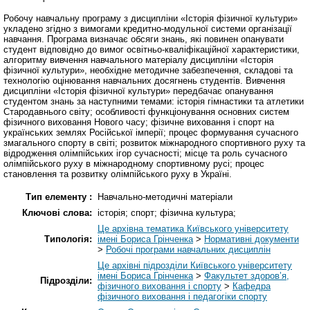
Робочу навчальну програму з дисципліни «Історія фізичної культури»
укладено згідно з вимогами кредитно-модульної системи організації
навчання. Програма визначає обсяги знань, які повинен опанувати
студент відповідно до вимог освітньо-кваліфікаційної характеристики,
алгоритму вивчення навчального матеріалу дисципліни «Історія
фізичної культури», необхідне методичне забезпечення, складові та
технологію оцінювання навчальних досягнень студентів. Вивчення
дисципліни «Історія фізичної культури» передбачає опанування
студентом знань за наступними темами: історія гімнастики та атлетики
Стародавнього світу; особливості функціонування основних систем
фізичного виховання Нового часу; фізичне виховання і спорт на
українських землях Російської імперії; процес формування сучасного
змагального спорту в світі; розвиток міжнародного спортивного руху та
відродження олімпійських ігор сучасності; місце та роль сучасного
олімпійського руху в міжнародному спортивному русі; процес
становлення та розвитку олімпійського руху в Україні.
Тип елементу :
Навчально-методичні матеріали
Ключові слова:
історія; спорт; фізична культура;
Це архівна тематика Київського університету
Типологія:
імені Бориса Грінченка
>
Нормативні документи
>
Робочі програми навчальних дисциплін
Це архівні підрозділи Київського університету
імені Бориса Грінченка
>
Факультет здоров’я,
Підрозділи:
фізичного виховання і спорту
>
Кафедра
фізичного виховання і педагогіки спорту