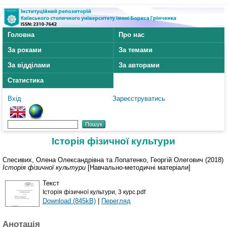
Головна
Про нас
За роками
За темами
За відділами
За авторами
Статистика
Вхід
Зареєструватись
Історія фізичної культури
Спесивих, Олена Олександрівна
та
Лопатенко, Георгій Олегович
(2018)
Історія фізичної культури
[Навчально-методичні матеріали]
Текст
Історія фізичної культури, 3 курс.pdf
Download (845kB)
|
Перегляд
Анотація