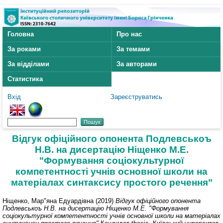
Головна
Про нас
За роками
За темами
За відділами
За авторами
Статистика
Вхід
Зареєструватись
Відгук офіційного опонента Подлевськоъ
Н.В. на дисертацію Ніщенко М.Е.
"Формування соціокультурної
компетентності учнів основної школи на
матеріалах синтаксису простого речення"
Ніщенко, Мар"яна Едуардівна
(2019)
Відгук офіційного опонента
Подлевськоъ Н.В. на дисертацію Ніщенко М.Е. "Формування
соціокультурної компетентності учнів основної школи на матеріалах