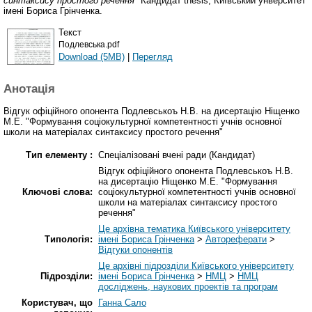
синтаксису простого речення"
Кандидат thesis, Київський унверситет
імені Бориса Грінченка.
Текст
Подлевська.pdf
Download (5MB)
|
Перегляд
Анотація
Відгук офіційного опонента Подлевськоъ Н.В. на дисертацію Ніщенко
М.Е. "Формування соціокультурної компетентності учнів основної
школи на матеріалах синтаксису простого речення"
Тип елементу :
Спеціалізовані вчені ради (Кандидат)
Відгук офіційного опонента Подлевськоъ Н.В.
на дисертацію Ніщенко М.Е. "Формування
Ключові слова:
соціокультурної компетентності учнів основної
школи на матеріалах синтаксису простого
речення"
Це архівна тематика Київського університету
Типологія:
імені Бориса Грінченка
>
Автореферати
>
Відгуки опонентів
Це архівні підрозділи Київського університету
Підрозділи:
імені Бориса Грінченка
>
НМЦ
>
НМЦ
досліджень, наукових проектів та програм
Користувач, що
Ганна Сало