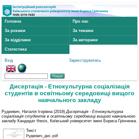
Головна
Про нас
За роками
За темами
За відділами
За авторами
Статистика
Вхід
Зареєструватись
Дисертація - Етнокультурна соцiалiзацiя
студентiв в освiтньому середовищi вищого
навчального закладу
Рудкевич, Наталія Ігорівна
(2019)
Дисертація - Етнокультурна
соцiалiзацiя студентiв в освiтньому середовищi вищого навчального
закладу
Кандидат thesis, Київський університет імені Бориса Грінченка.
Текст
Рудкевич_дис..pdf