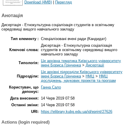
Download (4MB)
|
Перегляд
Анотація
Дисертація - Етнокультурна соцiалiзацiя студентiв в освiтньому
середовищi вищого навчального закладу
Тип елементу :
Спеціалізовані вчені ради (Кандидат)
Дисертація - Етнокультурна соцiалiзацiя
Ключові слова:
студентiв в освiтньому середовищi вищого
навчального закладу
Це архівна тематика Київського університету
Типологія:
імені Бориса Грінченка
>
Дисертації
Це архівні підрозділи Київського університету
Підрозділи:
імені Бориса Грінченка
>
НМЦ
>
НМЦ
досліджень, наукових проектів та програм
Користувач, що
Ганна Сало
депонує:
Дата внесення:
14 Черв 2019 07:58
Останні зміни:
14 Черв 2019 07:58
URI:
https://elibrary.kubg.edu.ua/id/eprint/27626
Actions (login required)