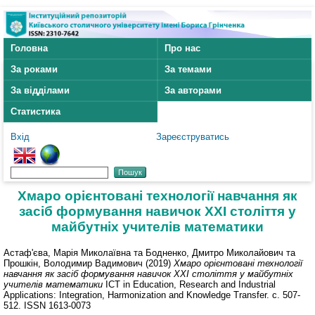
Головна
Про нас
За роками
За темами
За відділами
За авторами
Статистика
Вхід
Зареєструватись
Хмаро орієнтовані технології навчання як
засіб формування навичок ХХІ століття у
майбутніх учителів математики
Астаф'єва, Марія Миколаївна
та
Бодненко, Дмитро Миколайович
та
Прошкін, Володимир Вадимович
(2019)
Хмаро орієнтовані технології
навчання як засіб формування навичок ХХІ століття у майбутніх
учителів математики
ICT in Education, Research and Industrial
Applications: Integration, Harmonization and Knowledge Transfer. с. 507-
512. ISSN 1613-0073