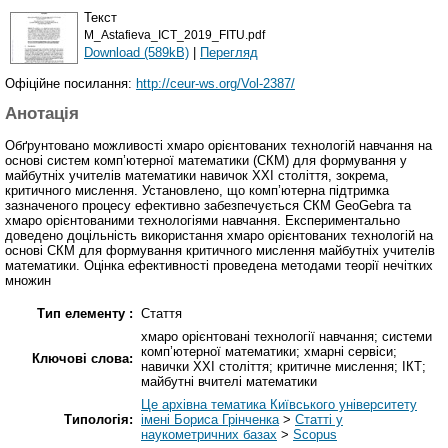
Текст
M_Astafieva_ICT_2019_FITU.pdf
Download (589kB)
|
Перегляд
Офіційне посилання:
http://ceur-ws.org/Vol-2387/
Анотація
Обґрунтовано можливості хмаро орієнтованих технологій навчання на
основі систем комп’ютерної математики (СКМ) для формування у
майбутніх учителів математики навичок ХХІ століття, зокрема,
критичного мислення. Установлено, що комп’ютерна підтримка
зазначеного процесу ефективно забезпечується СКМ GeoGebra та
хмаро орієнтованими технологіями навчання. Експериментально
доведено доцільність використання хмаро орієнтованих технологій на
основі СКМ для формування критичного мислення майбутніх учителів
математики. Оцінка ефективності проведена методами теорії нечітких
множин
Тип елементу :
Стаття
хмаро орієнтовані технології навчання; системи
комп’ютерної математики; хмарні сервіси;
Ключові слова:
навички ХХІ століття; критичне мислення; ІКТ;
майбутні вчителі математики
Це архівна тематика Київського університету
Типологія:
імені Бориса Грінченка
>
Статті у
наукометричних базах
>
Scopus