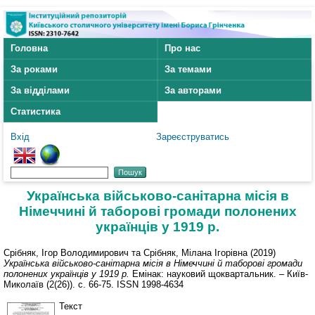
Головна
Про нас
За роками
За темами
За відділами
За авторами
Статистика
Вхід
Зареєструватись
Українська військово-санітарна місія в
Німеччині й таборові громади полонених
українців у 1919 р.
Срібняк, Ігор Володимирович
та
Срібняк, Мілана Ігорівна
(2019)
Українська військово-санітарна місія в Німеччині й таборові громади
полонених українців у 1919 р.
Емінак: науковий щоквартальник. – Київ-
Миколаїв (2(26)). с. 66-75. ISSN 1998-4634
Текст