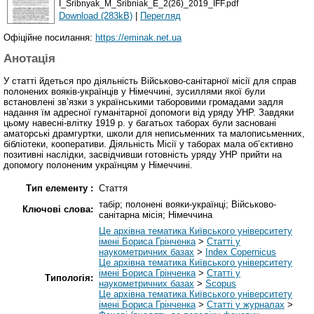
I_Sribnyak_M_Sribniak_E_2(26)_2019_IFF.pdf
Download (283kB)
|
Перегляд
Офіційне посилання:
https://eminak.net.ua
Анотація
У статті йдеться про діяльність Військово-санітарної місії для справ
полонених вояків-українців у Німеччині, зусиллями якої були
встановлені зв’язки з українськими таборовими громадами задля
надання їм адресної гуманітарної допомоги від уряду УНР. Завдяки
цьому навесні-влітку 1919 р. у багатьох таборах були засновані
аматорські драмгуртки, школи для неписьменних та малописьменних,
бібліотеки, кооперативи. Діяльність Місії у таборах мала об’єктивно
позитивні наслідки, засвідчивши готовність уряду УНР прийти на
допомогу полоненим українцям у Німеччині.
Тип елементу :
Стаття
табір; полонені вояки-українці; Військово-
Ключові слова:
санітарна місія; Німеччина
Це архівна тематика Київського університету
імені Бориса Грінченка
>
Статті у
наукометричних базах
>
Index Copernicus
Це архівна тематика Київського університету
імені Бориса Грінченка
>
Статті у
Типологія:
наукометричних базах
>
Scopus
Це архівна тематика Київського університету
імені Бориса Грінченка
>
Статті у журналах
>