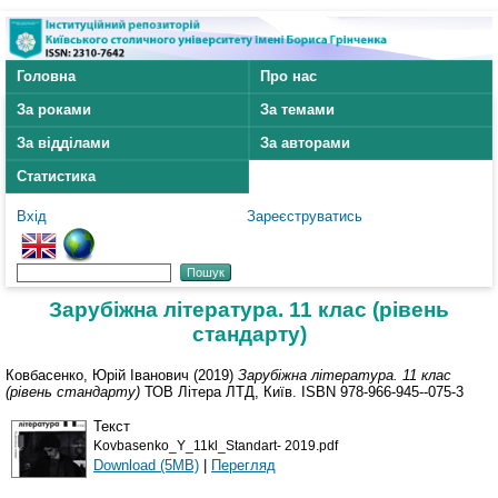
Головна
Про нас
За роками
За темами
За відділами
За авторами
Статистика
Вхід
Зареєструватись
Зарубіжна література. 11 клас (рівень
стандарту)
Ковбасенко, Юрій Іванович
(2019)
Зарубіжна література. 11 клас
(рівень стандарту)
ТОВ Літера ЛТД, Київ. ISBN 978-966-945--075-3
Текст
Kovbasenko_Y_11kl_Standart- 2019.pdf
Download (5MB)
|
Перегляд