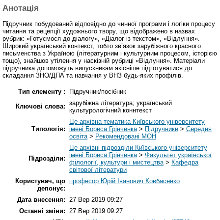
Анотація
Підручник побудований відповідно до чинної програми і логіки процесу
читання та рецепції художнього твору, що відображено в назвах
рубрик: «Готуємося до діалогу», «Діалог із текстом», «Відлуння».
Широкий український контекст, тобто зв’язок зарубіжного красного
письменства з Україною (літературним і культурним процесом, історією
тощо), знайшов утілення у наскізній рубриці «Відлуння». Матеріали
підручника допоможуть випускникам якісніше підготуватися до
складання ЗНО/ДПА та навчання у ВНЗ будь-яких профілів.
Тип елементу :
Підручник/посібник
зарубіжна література; український
Ключові слова:
культурологічний коннтекст
Це архівна тематика Київського університету
Типологія:
імені Бориса Грінченка
>
Підручники
>
Середня
освіта
>
Рекомендовані МОН
Це архівні підрозділи Київського університету
імені Бориса Грінченка
>
Факультет української
Підрозділи:
філології, культури і мистецтва
>
Кафедра
світової літератури
Користувач, що
професор Юрій Іванович Ковбасенко
депонує:
Дата внесення:
27 Вер 2019 09:27
Останні зміни:
27 Вер 2019 09:27