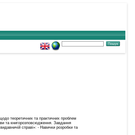
 щодо теоретичних та практичних проблем
рави та книгорозповсюдження. Завдання
идавничій справі»: - Навички розробки та