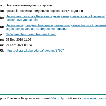
у :
Навчально-методичні матеріали
ва:
промоція; новинки; видавнича справа; книги; видання
Це архівна тематика Київського університету імені Бориса Грінченка
ія:
навчальних дисциплін
Це архівні підрозділи Київського університету імені Бориса Грінченка
ли:
медіапродюсування та видавничої справи
ує:
Лаборант Христина Олегівна Білас
ня:
25 Вер 2019 11:05
ни:
29 Квіт 2021 08:24
RI:
https://elibrary.kubg.edu.ua/id/eprint/27907
ориса Грінченка Базується на системі
EPrints 3
розробленої в
Школі електроніки