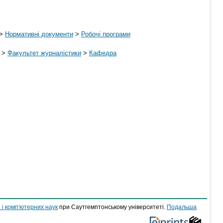
>
Нормативні документи
>
Робочі програми
>
Факультет журналістики
>
Кафедра
 і комп'ютерних наук
при Саутгемптонському університеті.
Подальша