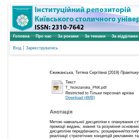
Головна
Про нас
За роками
За темами
За відділами
Вхід
Зареєструватись
Єжижанська, Тетяна Сергіївна
(2019)
Практику
Текст
T_Yezezanska_PNK.pdf
Restricted to Тільки персонал архіва
Download (4MB)
Анотація
Метою навчальної дисципліни є опанування ст
промоції видань; знання та розуміння основни
дисципліни передбачають: розширення/поглибле
реалізації стратегічних концепцій рекламних та