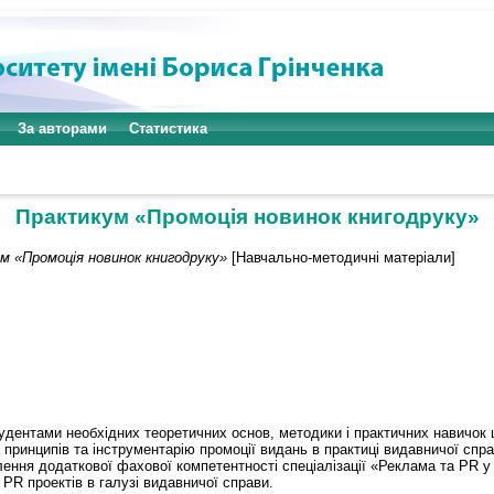
За авторами
Статистика
Практикум «Промоція новинок книгодруку»
м «Промоція новинок книгодруку»
[Навчально-методичні матеріали]
удентами необхідних теоретичних основ, методики і практичних навичок
х принципів та інструментарію промоції видань в практиці видавничої сп
ння додаткової фахової компетентності спеціалізації «Реклама та PR у в
 PR проектів в галузі видавничої справи.