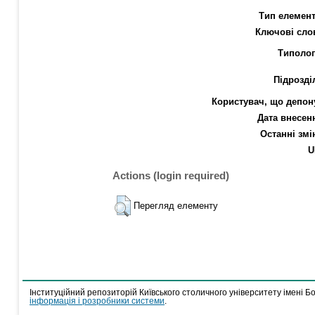
Тип елемент
Ключові сло
Типолог
Підрозді
Користувач, що депон
Дата внесен
Останні змі
U
Actions (login required)
Перегляд елементу
Інституційний репозиторій Київського столичного університету імені Б
інформація і розробники системи
.