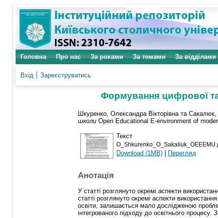
Головна
Про нас
За роками
За темами
За відділами
Вхід
Зареєструватись
Формування цифрової та 
Шкуренко, Олександра Вікторівна
та
Сакалюк,
школи
Open Educational E-environment of modern
Текст
O_Shkurenko_O_Sakaliuk_OEEEMU.
Download (1MB)
|
Перегляд
Анотація
У статті розглянуто окремі аспекти використанн
статті розглянуто окремі аспекти використання 
освіти, залишається мало дослідженою пробле
інтегрованого підходу до освітнього процесу. 