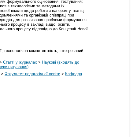
нням формувального оцінювання, тестування;
ися з технологіями та методами їх
кової школи щодо роботи з папером у техніці
домленнями та організації співпраці при
підходів для розв’язання проблеми формування
нього процесу в закладі вищої освіти.
ального процесу відповідно до Концепції Нової
; технологічна компетентність; інтегрований
>
Статті у журналах
>
Наукові (входять до
декс цитування)
>
Факультет педагогічної освіти
>
Кафедра