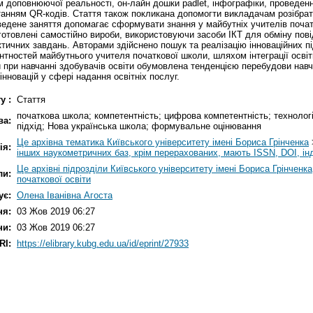
ям доповнюючої реальності, он-лайн дошки padlet, інфографіки, проведе
танням QR-кодів. Стаття також покликана допомогти викладачам розібрат
ведене заняття допомагає сформувати знання y майбутніх учителів почат
готовлені самостійно вироби, використовуючи засоби ІКТ для обміну пові
актичних завдань. Авторами здійснено пошук та реалізацію інноваційних 
нтностей майбутнього учителя початкової школи, шляхом інтеграції освіт
 при навчанні здобувачів освіти обумовлена тенденцією перебудови навч
інновацій у сфері надання освітніх послуг.
у :
Стаття
початкова школа; компетентність; цифрова компетентність; технології
ва:
підхід; Нова українська школа; формувальне оцінювання
Це архівна тематика Київського університету імені Бориса Грінченка
ія:
інших наукометричних баз, крім перерахованих, мають ISSN, DOI, ін
Це архівні підрозділи Київського університету імені Бориса Грінченка
ли:
початкової освіти
ує:
Олена Іванівна Агоста
ня:
03 Жов 2019 06:27
ни:
03 Жов 2019 06:27
RI:
https://elibrary.kubg.edu.ua/id/eprint/27933