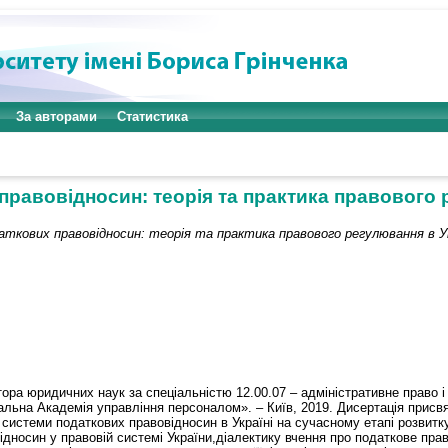
За авторами
Статистика
равовідносин: теорія та практика правового 
ткових правовідносин: теорія та практика правового регулювання в Ук
ора юридичних наук за спеціальністю 12.00.07 – адміністративне право і
альна Академія управління персоналом». – Київ, 2019. Дисертація при
системи податкових правовідносин в Україні на сучасному етапі розвитк
дносин у правовій системі України,діалектику вчення про податкове пра