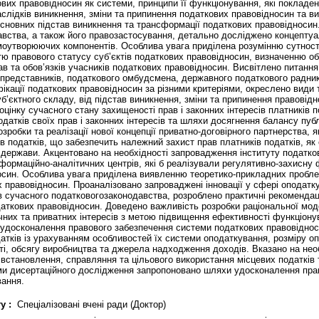
вих правовідносин як системи, принципи її функціонування, які покладе
наслідків виникнення, зміни та припинення податкових правовідносин та 
 основних підстав виникнення та трансформації податкових правовідносин.
авства, а також його правозастосування, детально досліджено концепту
моутворюючих компонентів. Особлива увага приділена розумінню сутності
ю правового статусу суб’єктів податкових правовідносин, визначенню обс
в та обов’язків учасників податкових правовідносин. Висвітлено питання
 представників, податкового омбудсмена, державного податкового радника
ікації податкових правовідносин за різними критеріями, окреслено види
уб’єктного складу, від підстав виникнення, зміни та припинення правовід
цінку сучасного стану захищеності прав і законних інтересів платників п
атків своїх прав і законних інтересів та шляхи досягнення балансу публ
зробки та реалізації нової концепції приватно-договірного партнерства,
ків податків, що забезпечить належний захист прав платників податків,
ів держави. Акцентовано на необхідності запровадження інституту податк
формаційно-аналітичних центрів, які б реалізували регулятивно-захисну
син. Особлива увага приділена виявленню теоретико-прикладних проблем
 правовідносин. Проаналізовано запроваджені інновації у сфері оподатк
ів сучасного податковогозаконодавства, розроблено практичні рекомендац
аткових правовідносин. Доведено важливість розробки раціональної моде
чних та приватних інтересів з метою підвищення ефективності функціон
в удосконалення правового забезпечення системи податкових правовідно
датків із урахуванням особливостей їх системи оподаткування, розміру о
ті, обсягу виробництва та джерела надходження доходів. Вказано на нео
становлення, справляння та цільового використання місцевих податків т
ами дисертаційного дослідження запропоновано шляхи удосконалення пра
вання.
у :
Спеціалізовані вчені ради (Доктор)