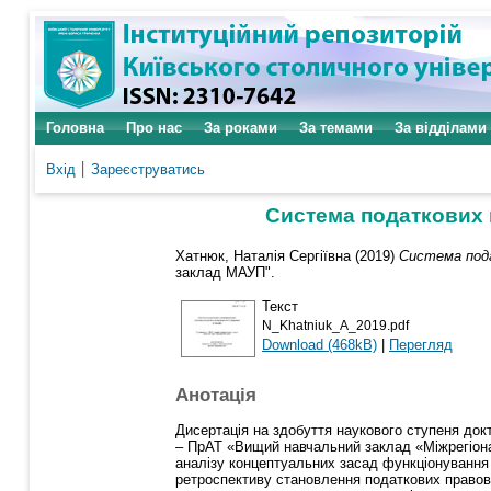
Головна
Про нас
За роками
За темами
За відділами
Вхід
Зареєструватись
Система податкових п
Хатнюк, Наталія Сергіївна
(2019)
Система пода
заклад МАУП".
Текст
N_Khatniuk_A_2019.pdf
Download (468kB)
|
Перегляд
Анотація
Дисертація на здобуття наукового ступеня докт
– ПрАТ «Вищий навчальний заклад «Міжрегіон
аналізу концептуальних засад функціонування 
ретроспективу становлення податкових правові