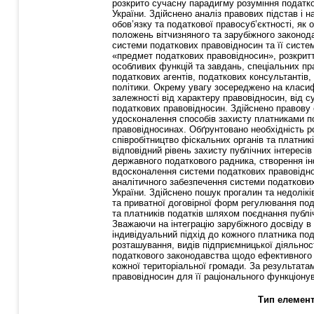
розкрито сучасну парадигму розуміння податко
України. Здійснено аналіз правових підстав і 
обов’язку та податкової правосуб’єктності, як
положень вітчизняного та зарубіжного законод
системи податкових правовідносин та її систе
«предмет податкових правовідносин», розкритт
особливих функцій та завдань, спеціальних пра
податкових агентів, податкових консультантів,
політики. Окрему увагу зосереджено на класиф
залежності від характеру правовідносин, від с
податкових правовідносин. Здійснено правову о
удосконалення способів захисту платниками под
правовідносинах. Обґрунтовано необхідність ро
співробітництво фіскальних органів та платни
відповідний рівень захисту публічних інтерес
державного податкового радника, створення ін
вдосконалення системи податкових правовідно
аналітичного забезпечення системи податкових
України. Здійснено пошук прогалин та недолік
та приватної договірної форм регулювання под
та платників податків шляхом поєднання публі
Зважаючи на інтеграцію зарубіжного досвіду 
індивідуальний підхід до кожного платника по
розташування, видів підприємницької діяльнос
податкового законодавства щодо ефективного в
кожної територіальної громади. За результат
правовідносин для її раціонального функціону
Тип елемент