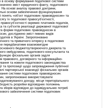
ні в основу формування податкової системи
визначено зміст юридичного факту, податкового
 На основі аналізу правової доктрини,
альні основи забезпечення функціонування
 понять «об’єкт податкових правовідносин» та
ягу їх податкової правосуб’єктності,
 правосуб’єктності окремих платників податків,
 та суб’єктів реалізації державної податкової
 та форми податкових правовідносин в
носин, досліджено зміст певних видів
одатків в Україні. Запропоновано
ічного та приватного інтересу в податкових
 яке передбачатиме взаємовигідне
 як основного бюджетоутворюючого джерела та
ового омбудсмена, податкового консультанта та
 функцію фіскальних органів задля
 правового, договірного та інформаційно-
ування та новели податкового законодавства
ії та пропозиції щодо запровадження публічної
лі партнерської взаємодії фіскальних органів
ування системи податкових правовідносин.
син, запропоновано використовувати
податковуваного доходу, місця територіального
бхідність розробки відповідних положень
а зборів відповідно до індивідуальних потреб
вового забезпечення системи податкових