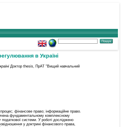
регулювання в Україні
раїні
Доктор thesis, ПрАТ "Вищий навчальний
 процес; фінансове право; інформаційне право.
свячена фундаментальному комплексному
у податкової системи. У роботі досліджено
вовідношення у доктрині фінансового права,