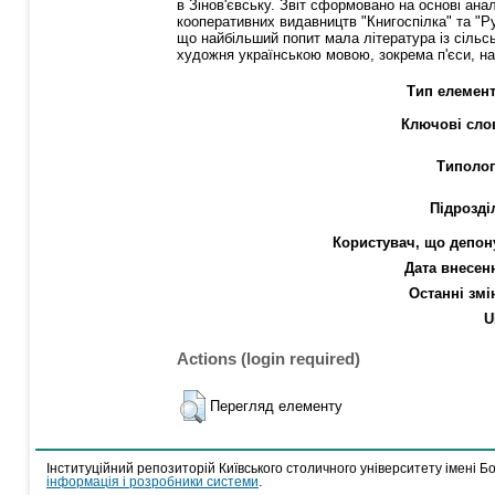
в Зінов'євську. Звіт сформовано на основі ана
кооперативних видавництв "Книгоспілка" та "Р
що найбільший попит мала література із сільс
художня українською мовою, зокрема п'єси, на
Тип елемент
Ключові сло
Типолог
Підрозді
Користувач, що депон
Дата внесен
Останні змі
U
Actions (login required)
Перегляд елементу
Інституційний репозиторій Київського столичного університету імені Б
інформація і розробники системи
.