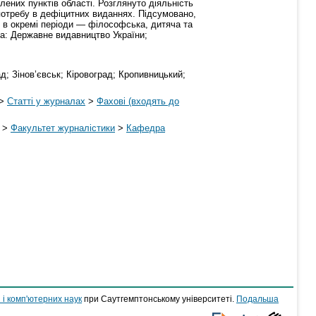
лених пунктів області. Розглянуто діяльність
потребу в дефіцитних виданнях. Підсумовано,
, в окремі періоди — філософська, дитяча та
ва: Державне видавництво України;
; Зінов’євськ; Кіровоград; Кропивницький;
>
Статті у журналах
>
Фахові (входять до
>
Факультет журналістики
>
Кафедра
 і комп'ютерних наук
при Саутгемптонському університеті.
Подальша