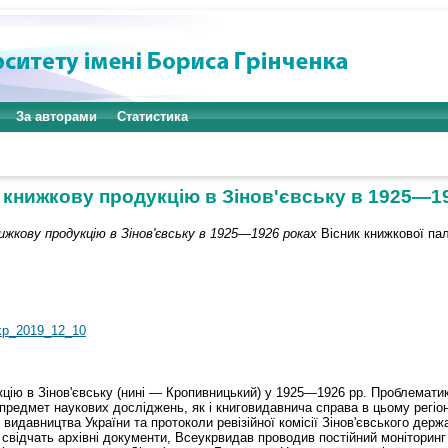
За авторами
Статистика
 книжкову продукцію в Зінов'євську в 1925—1
ижкову продукцію в Зінов'євську в 1925—1926 роках
Вісник книжкової пал
vkp_2019_12_10
цію в Зінов'євську (нині — Кропивницький) у 1925—1926 рр. Проблематика
 предмет наукових досліджень, як і книговидавнича справа в цьому регіо
о видавництва України та протоколи ревізійної комісії Зінов'євського дер
 свідчать архівні документи, Всеукрвидав проводив постійний моніторинг