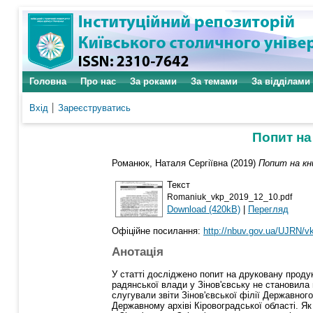
Головна
Про нас
За роками
За темами
За відділами
Вхід
Зареєструватись
Попит на
Романюк, Наталя Сергіївна
(2019)
Попит на кн
Текст
Romaniuk_vkp_2019_12_10.pdf
Download (420kB)
|
Перегляд
Офіційне посилання:
http://nbuv.gov.ua/UJRN/
Анотація
У статті досліджено попит на друковану продук
радянської влади у Зінов'євську не становила
слугували звіти Зінов'євської філії Державног
Державному архіві Кіровоградської області. Як