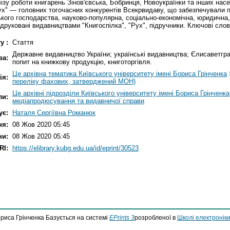
лізу роботи книгарень Зінов'євська, Бобринця, Новоукраїнки та інших насе
ух" — головних тогочасних конкурентів Всекрвидаву, що забезпечували 
ького господарства, науково-популярна, соціально-економічна, юридична
друковані видавництвами "Книгоспілка", "Рух", підручники. Ключові сло
у :
Стаття
Державне видавництво України; українські видавництва; Єлисаветград
ва:
попит на книжкову продукцію, книготоргівля.
Це архівна тематика Київського університету імені Бориса Грінченка
ія:
переліку фахових, затверджений МОН)
Це архівні підрозділи Київського університету імені Бориса Грінченка
ли:
медіапродюсування та видавничої справи
ує:
Наталя Сергіївна Романюк
ня:
08 Жов 2020 05:45
ни:
08 Жов 2020 05:45
RI:
https://elibrary.kubg.edu.ua/id/eprint/30523
ориса Грінченка Базується на системі
EPrints 3
розробленої в
Школі електроніки