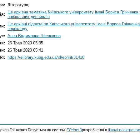
ва:
Література;
Це архівна тематика Київського університету імені Бориса Грінченка
ія:
навчальних дисциплін
Це архівні підрозділи Київського університету імені Бориса Грінченка
ли:
перекладу
ує:
Анна Вадимовна Чеснокова
ня:
26 Трав 2020 05:35
ни:
26 Трав 2020 05:41
RI:
https://elibrary.kubg.edu.ua/id/eprint/31418
ориса Грінченка Базується на системі
EPrints 3
розробленої в
Школі електроніки