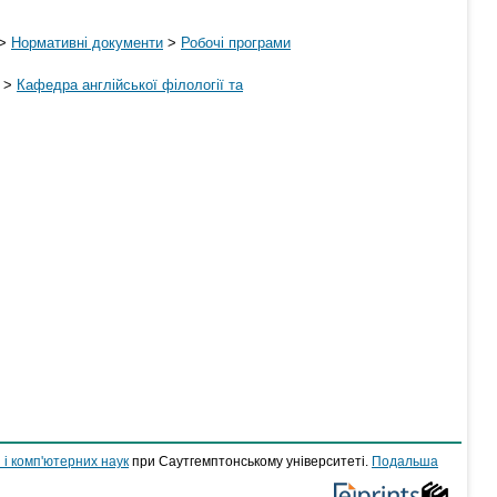
>
Нормативні документи
>
Робочі програми
>
Кафедра англійської філології та
 і комп'ютерних наук
при Саутгемптонському університеті.
Подальша