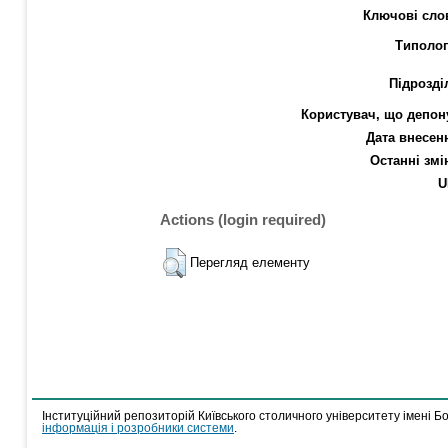
Ключові сло
Типолог
Підрозді
Користувач, що депон
Дата внесен
Останні змі
U
Actions (login required)
Перегляд елементу
Інституційний репозиторій Київського столичного університету імені Б
інформація і розробники системи
.