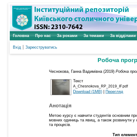
Головна
Про нас
За роками
За темами
За відділами
Вхід
Зареєструватись
Робоча прогр
Чеснокова, Ганна Вадимівна
(2019)
Робоча про
Текст
A_Chesnokova_RP_2019_IF.pdf
Download (1MB)
|
Перегляд
Анотація
Метою курсу є навчити студентів основним прин
мовних одиниць та явищ, а також розвинути у 
та процесів.
Тип елемент