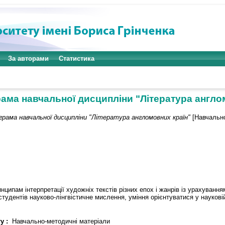
За авторами
Статистика
ама навчальної дисципліни "Література англо
грама навчальної дисципліни "Література англомовних країн"
[Навчально
ципам інтерпретації художніх текстів різних епох і жанрів із урахування
студентів науково-лінгвістичне мислення, уміння орієнтуватися у науков
у :
Навчально-методичні матеріали