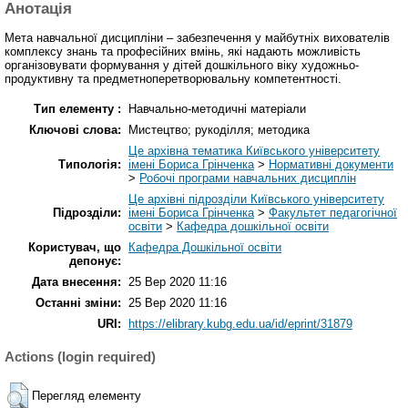
Анотація
Мета навчальної дисципліни – забезпечення у майбутніх вихователів
комплексу знань та професійних вмінь, які надають можливість
організовувати формування у дітей дошкільного віку художньо-
продуктивну та предметноперетворювальну компетентності.
Тип елементу :
Навчально-методичні матеріали
Ключові слова:
Мистецтво; рукоділля; методика
Це архівна тематика Київського університету
Типологія:
імені Бориса Грінченка
>
Нормативні документи
>
Робочі програми навчальних дисциплін
Це архівні підрозділи Київського університету
Підрозділи:
імені Бориса Грінченка
>
Факультет педагогічної
освіти
>
Кафедра дошкільної освіти
Користувач, що
Кафедра Дошкільної освіти
депонує:
Дата внесення:
25 Вер 2020 11:16
Останні зміни:
25 Вер 2020 11:16
URI:
https://elibrary.kubg.edu.ua/id/eprint/31879
Actions (login required)
Перегляд елементу