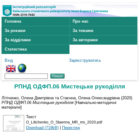
Головна
Про нас
За роками
За темами
За відділами
За авторами
Статистика
Вхід
Зареєструватись
РПНД ОДФП.06 Мистецьке рукоділля
Літіченко, Олена Дмитрівна
та
Стаєнна, Олена Олександрівна
(2020)
РПНД ОДФП.06 Мистецьке рукоділля
[Навчально-методичні
матеріали]
Текст
O_Litichenko_O_Staenna_MR_ms_2020.pdf
Download (719kB)
|
Перегляд