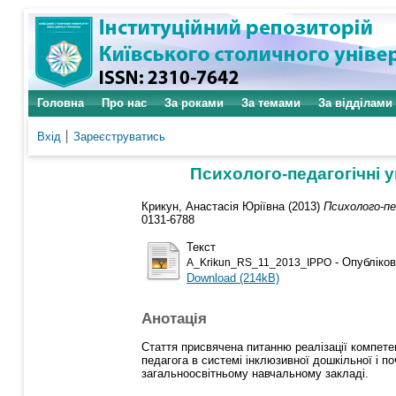
Головна
Про нас
За роками
За темами
За відділами
Вхід
Зареєструватись
Психолого-педагогічні у
Крикун, Анастасія Юріївна
(2013)
Психолого-пе
0131-6788
Текст
- Опубліков
A_Krikun_RS_11_2013_IPPO
Download (214kB)
Анотація
Стаття присвячена питанню реалізації компетент
педагога в системі інклюзивної дошкільної і по
загальноосвітньому навчальному закладі.