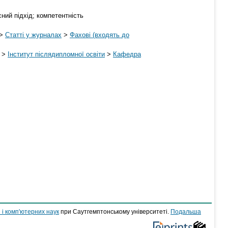
ний підхід; компетентність
>
Статті у журналах
>
Фахові (входять до
>
Інститут післядипломної освіти
>
Кафедра
 і комп'ютерних наук
при Саутгемптонському університеті.
Подальша