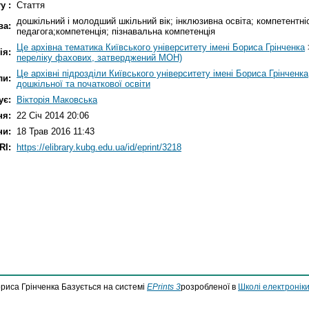
у :
Стаття
дошкільний і молодший шкільний вік; інклюзивна освіта; компетентніс
ва:
педагога;компетенція; пізнавальна компетенція
Це архівна тематика Київського університету імені Бориса Грінченка
ія:
переліку фахових, затверджений МОН)
Це архівні підрозділи Київського університету імені Бориса Грінченка
ли:
дошкільної та початкової освіти
ує:
Вікторія Маковська
ня:
22 Січ 2014 20:06
ни:
18 Трав 2016 11:43
RI:
https://elibrary.kubg.edu.ua/id/eprint/3218
ориса Грінченка Базується на системі
EPrints 3
розробленої в
Школі електроніки