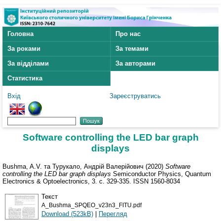
Головна
Про нас
За роками
За темами
За відділами
За авторами
Статистика
Вхід
Зареєструватись
Software controlling the LED bar graph
displays
Bushma, A.V.
та
Турукало, Андрій Валерійович
(2020)
Software
controlling the LED bar graph displays
Semiconductor Physics, Quantum
Electronics & Optoelectronics, 3. с. 329-335. ISSN 1560-8034
Текст
A_Bushma_SPQEO_v23n3_FITU.pdf
Download (523kB)
|
Перегляд