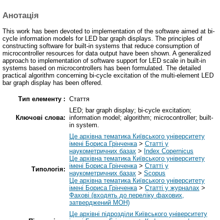
Анотація
This work has been devoted to implementation of the software aimed at bi-
cycle information models for LED bar graph displays. The principles of
constructing software for built-in systems that reduce consumption of
microcontroller resources for data output have been shown. A generalized
approach to implementation of software support for LED scale in built-in
systems based on microcontrollers has been formulated. The detailed
practical algorithm concerning bi-cycle excitation of the multi-element LED
bar graph display has been offered.
Тип елементу :
Стаття
LED; bar graph display; bi-cycle excitation;
Ключові слова:
information model; algorithm; microcontroller; built-
in system.
Це архівна тематика Київського університету
імені Бориса Грінченка
>
Статті у
наукометричних базах
>
Index Copernicus
Це архівна тематика Київського університету
імені Бориса Грінченка
>
Статті у
Типологія:
наукометричних базах
>
Scopus
Це архівна тематика Київського університету
імені Бориса Грінченка
>
Статті у журналах
>
Фахові (входять до переліку фахових,
затверджений МОН)
Це архівні підрозділи Київського університету