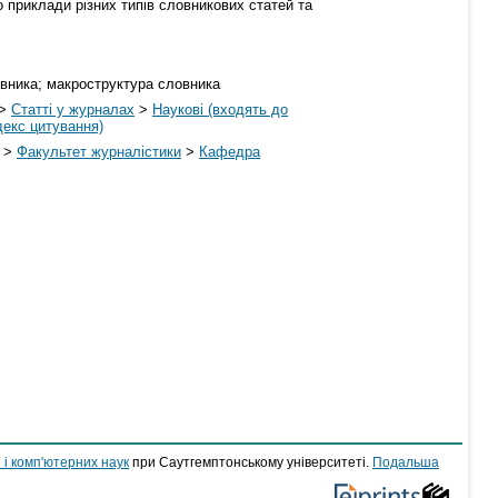
о приклади різних типів словникових статей та
овника; макроструктура словника
>
Статті у журналах
>
Наукові (входять до
декс цитування)
>
Факультет журналістики
>
Кафедра
 і комп'ютерних наук
при Саутгемптонському університеті.
Подальша