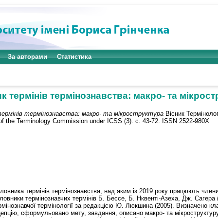
За авторами
Статистика
к термінів термінознавства: макро- та мікрост
ермінів термінознавства: макро- та мікроструктура
Вісник Термінолог
 the Terminology Commission under ICSS (3). с. 43-72. ISSN 2522-980X
ловника термінів термінознавства, над яким із 2019 року працюють члени
ловники термінознавчих термінів Б. Бессе, Б. Нквенті-Азеха, Дж. Сагера (
ермінознавчої термінології за редакцією Ю. Люкшина (2005). Визначено к
епцію, сформульовано мету, завдання, описано макро- та мікроструктуру