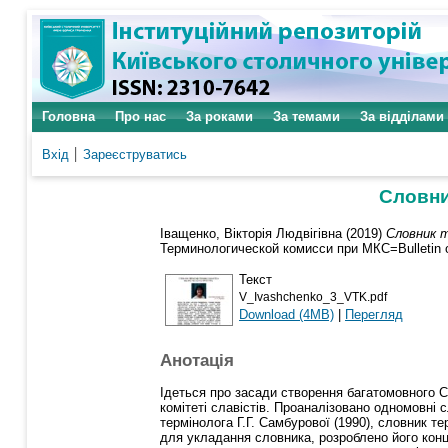
Головна
Про нас
За роками
За темами
За відділами
Вхід
Зареєструватись
Словни
Іващенко, Вікторія Людвігівна
(2019)
Словник т
Терминологической комисси при МКС=Bulletin of
Текст
V_Ivashchenko_3_VTK.pdf
Download (4MB)
|
Перегляд
Анотація
Ідеться про засади створення багатомовного С
комітеті славістів. Проаналізовано одномовні с
термінолога Г.Г. Самбурової (1990), словник т
для укладання словника, розроблено його конц