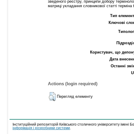
зведеного реєстру, принципи добору термінолог
матриці укладання словникової статті терміна 
Тип елемент
Ключові сло
Типолог
Підрозді
Користувач, що депон
Дата внесен
Останні змі
U
Actions (login required)
Перегляд елементу
Інституційний репозиторій Київського столичного університету імені Б
інформація і розробники системи
.