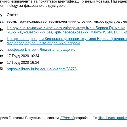
ічних еквівалентів та поняттєвої ідентифікації різними мовами. Наведен
terminology за фіксованою структурою.
у :
Стаття
ва:
термі; термінознавство; термінологічний словник; мікроструктура сл
Це архівна тематика Київського університету імені Бориса Грінченка
ія:
інших наукометричних баз, крім перерахованих, мають ISSN, DOI, ін
Це архівні підрозділи Київського університету імені Бориса Грінченка
ли:
медіапродюсування та видавничої справи
ує:
професор Вікторія Людвігівна Іващенко
ня:
17 Груд 2020 16:34
ни:
17 Груд 2020 16:34
RI:
https://elibrary.kubg.edu.ua/id/eprint/33773
ориса Грінченка Базується на системі
EPrints 3
розробленої в
Школі електроніки