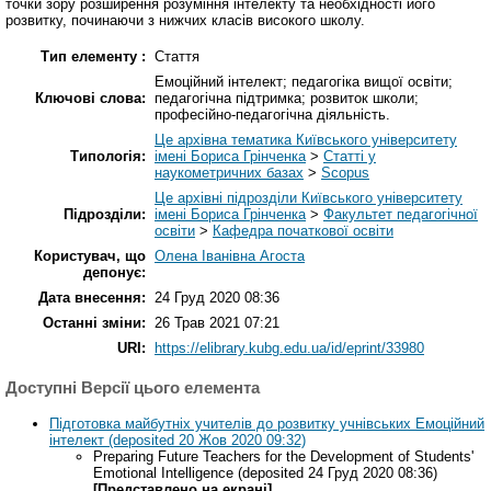
точки зору розширення розуміння інтелекту та необхідності його
розвитку, починаючи з нижчих класів високого школу.
Тип елементу :
Стаття
Емоційний інтелект; педагогіка вищої освіти;
Ключові слова:
педагогічна підтримка; розвиток школи;
професійно-педагогічна діяльність.
Це архівна тематика Київського університету
Типологія:
імені Бориса Грінченка
>
Статті у
наукометричних базах
>
Scopus
Це архівні підрозділи Київського університету
Підрозділи:
імені Бориса Грінченка
>
Факультет педагогічної
освіти
>
Кафедра початкової освіти
Користувач, що
Олена Іванівна Агоста
депонує:
Дата внесення:
24 Груд 2020 08:36
Останні зміни:
26 Трав 2021 07:21
URI:
https://elibrary.kubg.edu.ua/id/eprint/33980
Доступні Версії цього елемента
Підготовка майбутніх учителів до розвитку учнівських Емоційний
інтелект (deposited 20 Жов 2020 09:32)
Preparing Future Teachers for the Development of Students'
Emotional Intelligence (deposited 24 Груд 2020 08:36)
[Представлено на екрані]