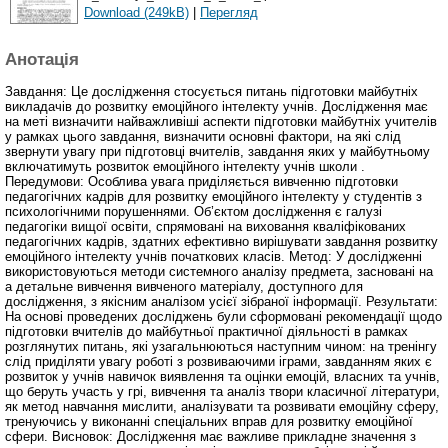
Download (249kB)
|
Перегляд
Анотація
Завдання: Це дослідження стосується питань підготовки майбутніх
викладачів до розвитку емоційного інтелекту учнів. Дослідження має
на меті визначити найважливіші аспекти підготовки майбутніх учителів
у рамках цього завдання, визначити основні фактори, на які слід
звернути увагу при підготовці вчителів, завдання яких у майбутньому
включатимуть розвиток емоційного інтелекту учнів школи .
Передумови: Особлива увага приділяється вивченню підготовки
педагогічних кадрів для розвитку емоційного інтелекту у студентів з
психологічними порушеннями. Об’єктом дослідження є галузі
педагогіки вищої освіти, спрямовані на виховання кваліфікованих
педагогічних кадрів, здатних ефективно вирішувати завдання розвитку
емоційного інтелекту учнів початкових класів. Метод: У дослідженні
використовуються методи системного аналізу предмета, засновані на
a детальне вивчення вивченого матеріалу, доступного для
дослідження, з якісним аналізом усієї зібраної інформації. Результати:
На основі проведених досліджень були сформовані рекомендації щодо
підготовки вчителів до майбутньої практичної діяльності в рамках
розглянутих питань, які узагальнюються наступним чином: на тренінгу
слід приділяти увагу роботі з розвиваючими іграми, завданням яких є
розвиток у учнів навичок виявлення та оцінки емоцій, власних та учнів,
що беруть участь у грі, вивчення та аналіз твори класичної літератури,
як метод навчання мислити, аналізувати та розвивати емоційну сферу,
тренуючись у виконанні спеціальних вправ для розвитку емоційної
сфери. Висновок: Дослідження має важливе прикладне значення з