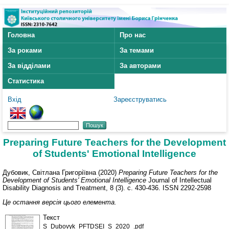
Головна
Про нас
За роками
За темами
За відділами
За авторами
Статистика
Вхід
Зареєструватись
Preparing Future Teachers for the Development
of Students' Emotional Intelligence
Дубовик, Світлана Григоріївна
(2020)
Preparing Future Teachers for the
Development of Students' Emotional Intelligence
Journal of Intellectual
Disability Diagnosis and Treatment, 8 (3). с. 430-436. ISSN 2292-2598
Це остання версія цього елемента.
Текст
S_Dubovyk_PFTDSEI_S_2020_.pdf