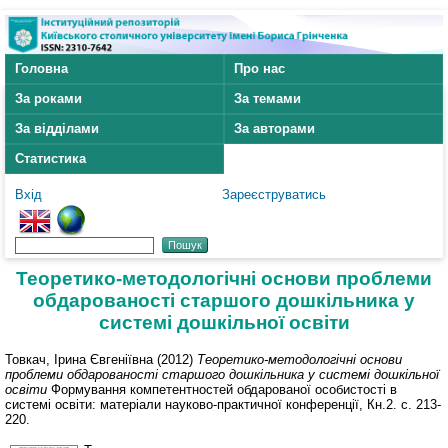
Головна
Про нас
За роками
За темами
За відділами
За авторами
Статистика
Вхід
Зареєструватись
Теоретико-методологічні основи проблеми
обдарованості старшого дошкільника у
системі дошкільної освіти
Товкач, Ірина Євгеніївна
(2012)
Теоретико-методологічні основи
проблеми обдарованості старшого дошкільника у системі дошкільної
освіти
Формування компетентностей обдарованої особистості в
системі освіти: матеріали науково-практичної конференції, Кн.2. с. 213-
220.