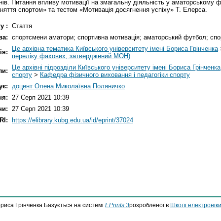
енів. Питання впливу мотивації на змагальну діяльність у аматорському
няття спортом» та тестом «Мотивація досягнення успіху» Т. Елерса.
у :
Стаття
ва:
спортсмени аматори; спортивна мотивація; аматорський футбол; сп
Це архівна тематика Київського університету імені Бориса Грінченка
ія:
переліку фахових, затверджений МОН)
Це архівні підрозділи Київського університету імені Бориса Грінченка
ли:
спорту
>
Кафедра фізичного виховання і педагогіки спорту
ує:
доцент Олена Миколаївна Поляничко
ня:
27 Серп 2021 10:39
ни:
27 Серп 2021 10:39
RI:
https://elibrary.kubg.edu.ua/id/eprint/37024
ориса Грінченка Базується на системі
EPrints 3
розробленої в
Школі електроніки