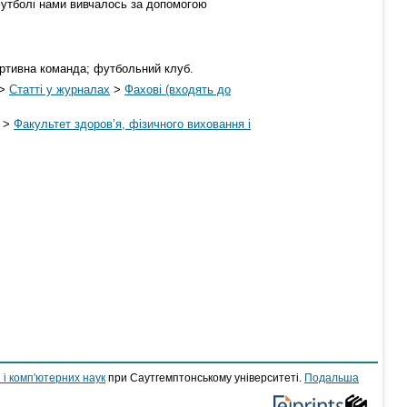
 футболі нами вивчалось за допомогою
ортивна команда; футбольний клуб.
>
Статті у журналах
>
Фахові (входять до
>
Факультет здоров’я, фізичного виховання і
 і комп'ютерних наук
при Саутгемптонському університеті.
Подальша