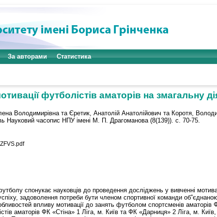
За авторами
Статистика
отивації футболістів аматорів на змагальну ді
лена Володимирівна
та
Єретик, Анатолій Анатолійович
та
Коротя, Волод
ть
Науковий часопис НПУ імені М. П. Драгоманова (8(139)). с. 70-75.
ZFVS.pdf
футболу спонукає науковців до проведення досліджень у вивченні мотивац
 успіху, задоволення потреби бути членом спортивної команди об‟єднано
ливостей впливу мотивації до занять футболом спортсменів аматорів ФК
ів аматорів ФК «Стіна» 1 Ліга, м. Київ та ФК «Дарниця» 2 Ліга, м. Київ, 