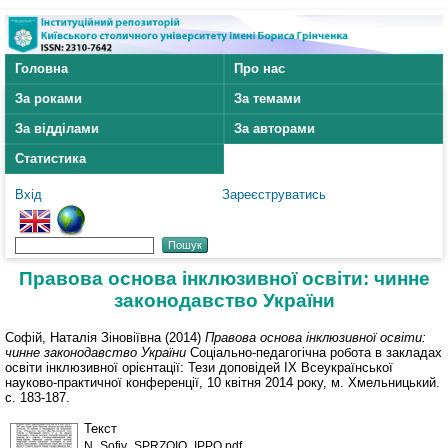
Головна
Про нас
За роками
За темами
За відділами
За авторами
Статистика
Вхід
Зареєструватись
Правова основа інклюзивної освіти: чинне
законодавство України
Софій, Наталія Зіновіївна
(2014)
Правова основа інклюзивної освіти:
чинне законодавство України
Соціально-педагогічна робота в закладах
освіти інклюзивної орієнтації: Тези доповідей ІХ Всеукраїнської
науково-практичної конференції, 10 квітня 2014 року, м. Хмельницький.
с. 183-187.
Текст
N_Sofiy_SPRZOIO_IPPO.pdf