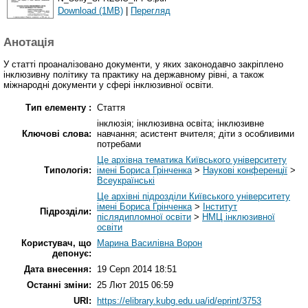
Download (1MB)
|
Перегляд
Анотація
У статті проаналізовано документи, у яких законодавчо закріплено
інклюзивну політику та практику на державному рівні, а також
міжнародні документи у сфері інклюзивної освіти.
Тип елементу :
Стаття
інклюзія; інклюзивна освіта; інклюзивне
Ключові слова:
навчання; асистент вчителя; діти з особливими
потребами
Це архівна тематика Київського університету
Типологія:
імені Бориса Грінченка
>
Наукові конференції
>
Всеукраїнські
Це архівні підрозділи Київського університету
імені Бориса Грінченка
>
Інститут
Підрозділи:
післядипломної освіти
>
НМЦ інклюзивної
освіти
Користувач, що
Марина Василівна Ворон
депонує:
Дата внесення:
19 Серп 2014 18:51
Останні зміни:
25 Лют 2015 06:59
URI:
https://elibrary.kubg.edu.ua/id/eprint/3753