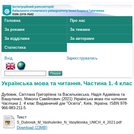
Головна
Про нас
За роками
За темами
За відділами
За авторами
Статистика
Вхід
Зареєструватись
Українська мова та читання. Частина 1. 4 клас
Дубовик, Світлана Григоріївна
та
Васильківська, Надія Адамівна
та
Вашуленко, Микола Самійлович
(2021)
Українська мова та читання.
Частина 1. 4 клас
Видавничий дім "Освіта", Київ, Україна. ISBN 978-
966-983-211-5
Текст
S_Dubovyk_M_Vashulenko_N_Vasylkivska_UMCH_4_2021.pdf
Download (23MB)