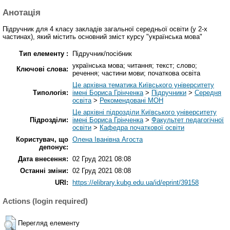
Анотація
Підручник для 4 класу закладів загальної середньої освіти (у 2-х
частинах), який містить основний зміст курсу "українська мова"
Тип елементу :
Підручник/посібник
українська мова; читання; текст; слово;
Ключові слова:
речення; частини мови; початкова освіта
Це архівна тематика Київського університету
Типологія:
імені Бориса Грінченка
>
Підручники
>
Середня
освіта
>
Рекомендовані МОН
Це архівні підрозділи Київського університету
Підрозділи:
імені Бориса Грінченка
>
Факультет педагогічної
освіти
>
Кафедра початкової освіти
Користувач, що
Олена Іванівна Агоста
депонує:
Дата внесення:
02 Груд 2021 08:08
Останні зміни:
02 Груд 2021 08:08
URI:
https://elibrary.kubg.edu.ua/id/eprint/39158
Actions (login required)
Перегляд елементу