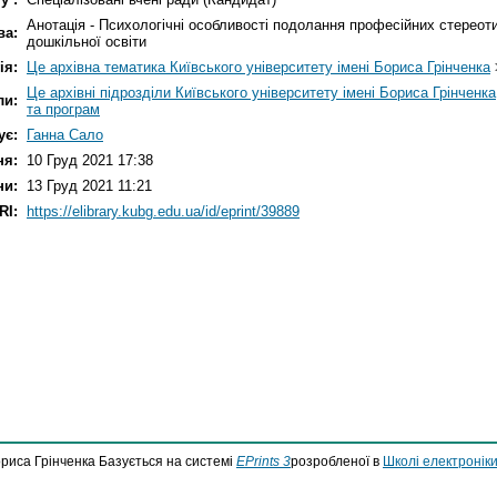
Анотація - Психологічні особливості подолання професійних стерео
ва:
дошкільної освіти
ія:
Це архівна тематика Київського університету імені Бориса Грінченка
Це архівні підрозділи Київського університету імені Бориса Грінченка
ли:
та програм
ує:
Ганна Сало
ня:
10 Груд 2021 17:38
ни:
13 Груд 2021 11:21
RI:
https://elibrary.kubg.edu.ua/id/eprint/39889
ориса Грінченка Базується на системі
EPrints 3
розробленої в
Школі електроніки