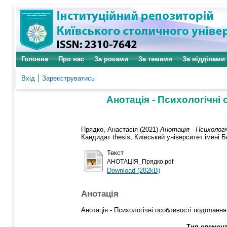
Головна
Про нас
За роками
За темами
За відділами
Вхід
Зареєструватись
Анотація - Психологічні
Прядко, Анастасія
(2021)
Анотація - Психолог
Кандидат thesis, Київський університет імені Б
Текст
АНОТАЦІЯ_Прядко.pdf
Download (282kB)
Анотація
Анотація - Психологічні особливості подоланн
Тип елемент