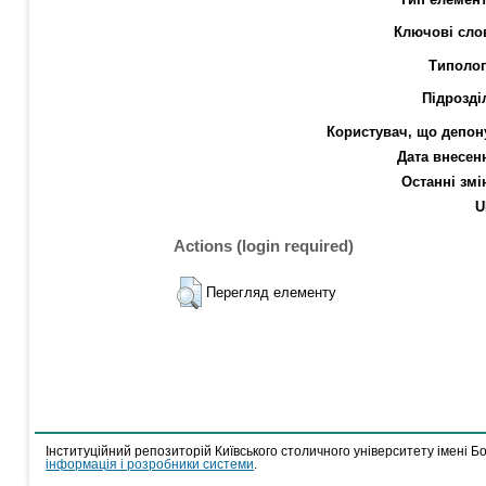
Ключові сло
Типолог
Підрозді
Користувач, що депон
Дата внесен
Останні змі
U
Actions (login required)
Перегляд елементу
Інституційний репозиторій Київського столичного університету імені Б
інформація і розробники системи
.