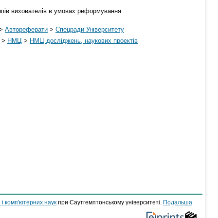
типів вихователів в умовах реформування
>
Автореферати
>
Спецради Університету
>
НМЦ
>
НМЦ досліджень, наукових проектів
 і комп'ютерних наук
при Саутгемптонському університеті.
Подальша