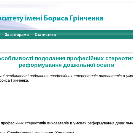
За авторами
Статистика
 особливості подолання професійних стереоти
реформування дошкільної освіти
ічні особливості подолання професійних стереотипів вихователів в ум
ориса Грінченка.
я професійних стереотипів вихователів в умовах реформування дошкільно
у :
Спеціалізовані вчені ради (Кандидат)