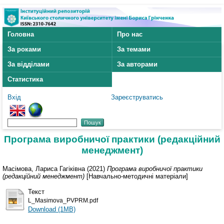
Головна
Про нас
За роками
За темами
За відділами
За авторами
Статистика
Вхід
Зареєструватись
Програма виробничої практики (редакційний
менеджмент)
Масімова, Лариса Гагіківна
(2021)
Програма виробничої практики
(редакційний менеджмент)
[Навчально-методичні матеріали]
Текст
L_Masimova_PVPRM.pdf
Download (1MB)