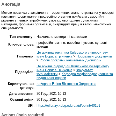
Анотація
Метою практики є закріплення теоретичних знань, отриманих у процесі
навчання, формування професійного вміння приймати самостійні
рішення в певних виробничих умовах, оволодіння сучасними
методами, формами організації, знаряддям праці в галузі майбутньої
спеціальності.
Тип елементу :
Навчально-методичні матеріали
професійні вміння; виробничі умови; сучасні
Ключові слова:
методи
Це архівна тематика Київського університету
Типологія:
імені Бориса Грінченка
>
Нормативні документи
>
Робочі програми навчальних дисциплін
Це архівні підрозділи Київського університету
імені Бориса Грінченка
>
Факультет
Підрозділи:
журналістики
>
Кафедра медіапродюсування та
видавничої справи
Користувач, що
лаборант Еліна Вікторівна Задорожна
депонує:
Дата внесення:
30 Груд 2021 10:13
Останні зміни:
30 Груд 2021 10:13
URI:
https://elibrary.kubg.edu.ua/id/eprint/40191
Actions (login required)