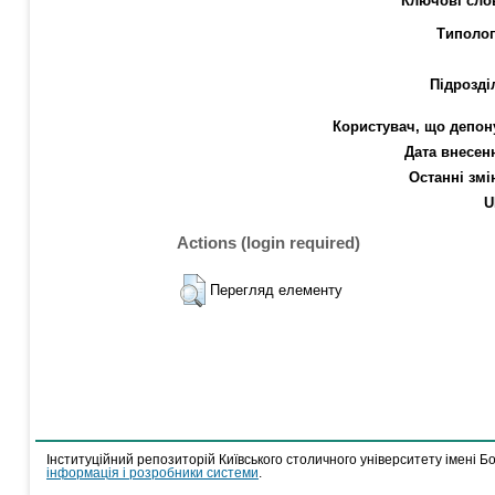
Ключові сло
Типолог
Підрозді
Користувач, що депон
Дата внесен
Останні змі
U
Actions (login required)
Перегляд елементу
Інституційний репозиторій Київського столичного університету імені Б
інформація і розробники системи
.