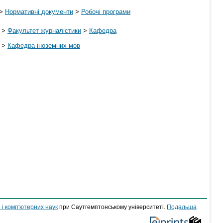
>
Нормативні документи
>
Робочі програми
>
Факультет журналістики
>
Кафедра
>
Кафедра іноземних мов
 і комп'ютерних наук
при Саутгемптонському університеті.
Подальша