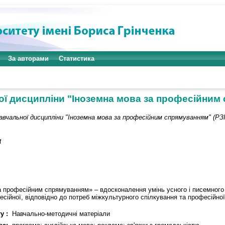
За авторами
Статистика
ї дисципліни "Іноземна мова за професійним с
авчальної дисципліни "Іноземна мова за професійним спрямуванням" (РЗГ
f
а професійним спрямуванням» – вдосконалення умінь усного і писемного
сійної, відповідно до потреб міжкультурного спілкування та професійної
у :
Навчально-методичні матеріали