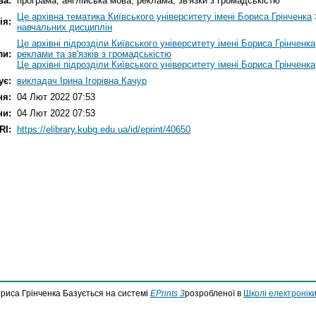
ва:
програма; англійська мова; реклама; зв'язки з громадськістю
Це архівна тематика Київського університету імені Бориса Грінченка
ія:
навчальних дисциплін
Це архівні підрозділи Київського університету імені Бориса Грінченка
ли:
реклами та зв'язків з громадськістю
Це архівні підрозділи Київського університету імені Бориса Грінченка
ує:
викладач Ірина Ігорівна Качур
ня:
04 Лют 2022 07:53
ни:
04 Лют 2022 07:53
RI:
https://elibrary.kubg.edu.ua/id/eprint/40650
ориса Грінченка Базується на системі
EPrints 3
розробленої в
Школі електроніки