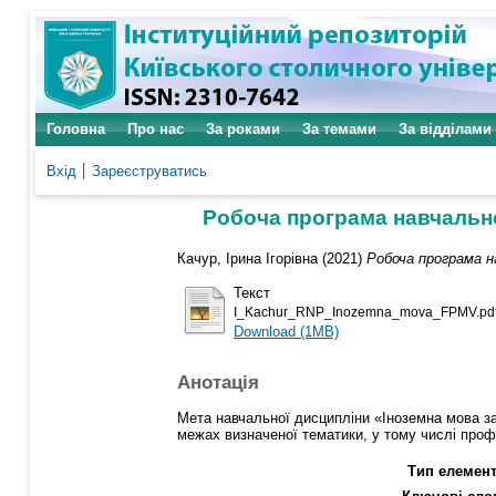
Головна
Про нас
За роками
За темами
За відділами
Вхід
Зареєструватись
Робоча програма навчально
Качур, Ірина Ігорівна
(2021)
Робоча програма н
Текст
I_Kachur_RNP_Inozemna_mova_FPMV.pd
Download (1MB)
Анотація
Мета навчальної дисципліни «Іноземна мова з
межах визначеної тематики, у тому числі профе
Тип елемент