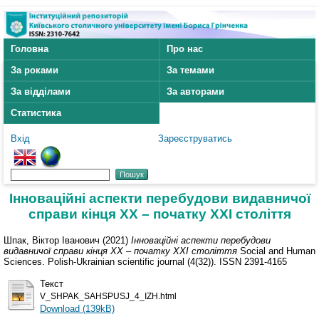
Головна
Про нас
За роками
За темами
За відділами
За авторами
Статистика
Вхід
Зареєструватись
Інноваційні аспекти перебудови видавничої
справи кінця XX – початку XXI століття
Шпак, Віктор Іванович
(2021)
Інноваційні аспекти перебудови
видавничої справи кінця XX – початку XXI століття
Social and Human
Sciences. Polish-Ukrainian scientific journal (4(32)). ISSN 2391-4165
Текст
V_SHPAK_SAHSPUSJ_4_IZH.html
Download (139kB)