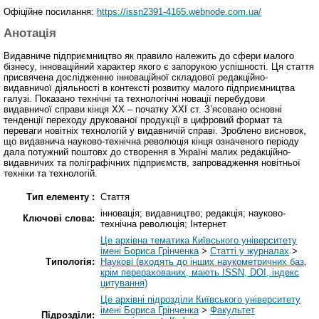
Офіційне посилання:
https://issn2391-4165.webnode.com.ua/
Анотація
Видавниче підприємництво як правило належить до сфери малого
бізнесу, інноваційний характер якого є запорукою успішності. Ця стаття
присвячена дослідженню інноваційної складової редакційно-
видавничої діяльності в контексті розвитку малого підприємництва
галузі. Показано технічні та технологічні новації перебудови
видавничої справи кінця ХХ – початку ХХІ ст. З’ясовано основні
тенденції переходу друкованої продукції в цифровий формат та
переваги новітніх технологій у видавничій справі. Зроблено висновок,
що видавнича науково-технічна революція кінця означеного періоду
дала потужний поштовх до створення в Україні малих редакційно-
видавничих та поліграфічних підприємств, запровадження новітньої
техніки та технологій.
Тип елементу :
Стаття
інновація; видавництво; редакція; науково-
Ключові слова:
технічна революція; Інтернет
Це архівна тематика Київського університету
імені Бориса Грінченка
>
Статті у журналах
>
Типологія:
Наукові (входять до інших наукометричних баз,
крім перерахованих, мають ISSN, DOI, індекс
цитування)
Це архівні підрозділи Київського університету
імені Бориса Грінченка
>
Факультет
Підрозділи: