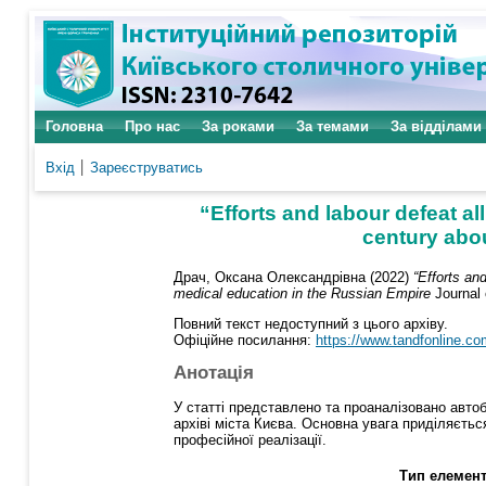
Головна
Про нас
За роками
За темами
За відділами
Вхід
Зареєструватись
“Efforts and labour defeat al
century abou
Драч, Оксана Олександрівна
(2022)
“Efforts an
medical education in the Russian Empire
Journal 
Повний текст недоступний з цього архіву.
Офіційне посилання:
https://www.tandfonline.com
Анотація
У статті представлено ​​та проаналізовано ав
архіві міста Києва. Основна увага приділяється
професійної реалізації.
Тип елемент