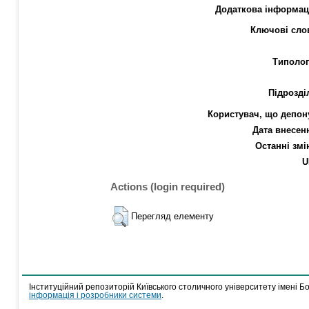
Додаткова інформац
Ключові сло
Типолог
Підрозді
Користувач, що депон
Дата внесен
Останні змі
U
Actions (login required)
Перегляд елементу
Інституційний репозиторій Київського столичного університету імені Б
інформація і розробники системи
.