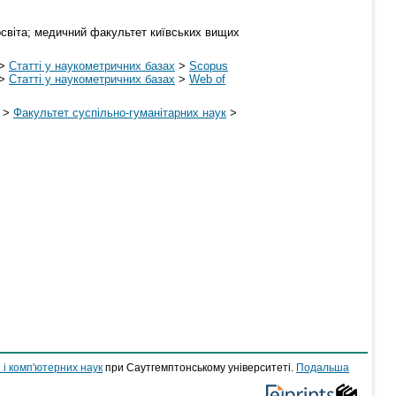
 освіта; медичний факультет київських вищих
>
Статті у наукометричних базах
>
Scopus
>
Статті у наукометричних базах
>
Web of
>
Факультет суспільно-гуманітарних наук
>
 і комп'ютерних наук
при Саутгемптонському університеті.
Подальша