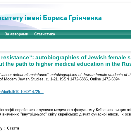
За авторами
Статистика
l resistance”: autobiographies of Jewish female s
t the path to higher medical education in the R
d labour defeat all resistance”: autobiographies of Jewish female students of t
of Modern Jewish Studies. с. 1-21. ISSN 1472-5886, Online 1472-5894
/doi/full/10.1080/14725...
тобіографії єврейських слухачок медичного факультету Київських вищих ж
 вивченню "внутрішнього" світу єврейських дівчат сучасної епохи, їх осві
у :
Стаття