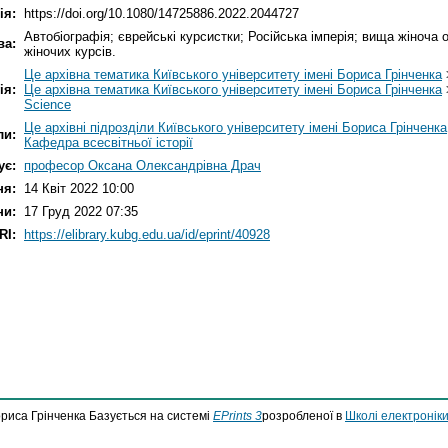
ія:
https://doi.org/10.1080/14725886.2022.2044727
Автобіографія; єврейські курсистки; Російська імперія; вища жіноча
ва:
жіночих курсів.
Це архівна тематика Київського університету імені Бориса Грінченка
ія:
Це архівна тематика Київського університету імені Бориса Грінченка
Science
Це архівні підрозділи Київського університету імені Бориса Грінченка
ли:
Кафедра всесвітньої історії
ує:
професор Оксана Олександрівна Драч
ня:
14 Квіт 2022 10:00
ни:
17 Груд 2022 07:35
RI:
https://elibrary.kubg.edu.ua/id/eprint/40928
ориса Грінченка Базується на системі
EPrints 3
розробленої в
Школі електроніки