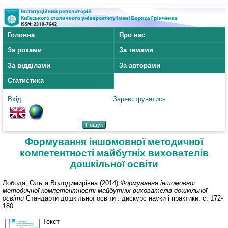
Головна
Про нас
За роками
За темами
За відділами
За авторами
Статистика
Вхід
Зареєструватись
Формування іншомовної методичної
компетентності майбутніх вихователів
дошкільної освіти
Лобода, Ольга Володимирівна
(2014)
Формування іншомовної
методичної компетентності майбутніх вихователів дошкільної
освіти
Стандарти дошкільної освіти : дискурс науки і практики. с. 172-
180.
Текст