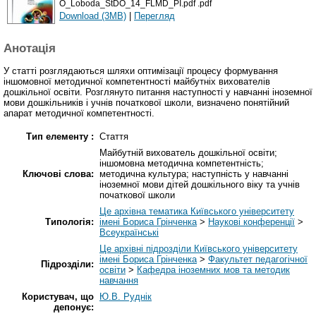
O_Loboda_StDO_14_FLMD_PI.pdf .pdf
Download (3MB)
|
Перегляд
Анотація
У статті розглядаються шляхи оптимізації процесу формування
іншомовної методичної компетентності майбутніх вихователів
дошкільної освіти. Розглянуто питання наступності у навчанні іноземної
мови дошкільників і учнів початкової школи, визначено понятійний
апарат методичної компетентності.
Тип елементу :
Стаття
Майбутній вихователь дошкільної освіти;
іншомовна методична компетентність;
Ключові слова:
методична культура; наступність у навчанні
іноземної мови дітей дошкільного віку та учнів
початкової школи
Це архівна тематика Київського університету
Типологія:
імені Бориса Грінченка
>
Наукові конференції
>
Всеукраїнські
Це архівні підрозділи Київського університету
імені Бориса Грінченка
>
Факультет педагогічної
Підрозділи:
освіти
>
Кафедра іноземних мов та методик
навчання
Користувач, що
Ю.В. Руднік
депонує: