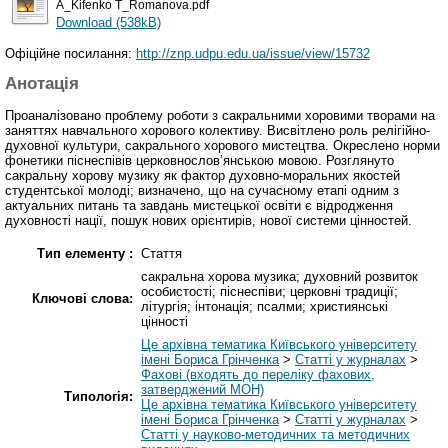
A_Kifenko T_Romanova.pdf
Download (538kB)
Офіційне посилання:
http://znp.udpu.edu.ua/issue/view/15732
Анотація
Проаналізовано проблему роботи з сакральними хоровими творами на
заняттях навчального хорового колективу. Висвітлено роль релігійно-
духовної культури, сакрального хорового мистецтва. Окреслено норми
фонетики піснеспівів церковнослов’янською мовою. Розглянуто
сакральну хорову музику як фактор духовно-моральних якостей
студентської молоді; визначено, що на сучасному етапі одним з
актуальних питань та завдань мистецької освіти є відродження
духовності нації, пошук нових орієнтирів, нової системи цінностей.
Тип елементу :
Стаття
сакральна хорова музика; духовний розвиток
особистості; піснеспіви; церковні традиції;
Ключові слова:
літургія; інтонація; псалми; християнські
цінності
Це архівна тематика Київського університету
імені Бориса Грінченка
>
Статті у журналах
>
Фахові (входять до переліку фахових,
затверджений МОН)
Типологія:
Це архівна тематика Київського університету
імені Бориса Грінченка
>
Статті у журналах
>
Статті у науково-методичних та методичних