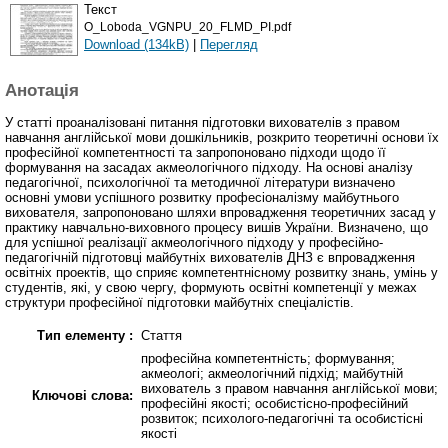
Текст
O_Loboda_VGNPU_20_FLMD_PI.pdf
Download (134kB)
|
Перегляд
Анотація
У статті проаналізовані питання підготовки вихователів з правом
навчання англійської мови дошкільників, розкрито теоретичні основи їх
професійної компетентності та запропоновано підходи щодо її
формування на засадах акмеологічного підходу. На основі аналізу
педагогічної, психологічної та методичної літератури визначено
основні умови успішного розвитку професіоналізму майбутнього
вихователя, запропоновано шляхи впровадження теоретичних засад у
практику навчально-виховного процесу вишів України. Визначено, що
для успішної реалізації акмеологічного підходу у професійно-
педагогічній підготовці майбутніх вихователів ДНЗ є впровадження
освітніх проектів, що сприяє компетентнісному розвитку знань, умінь у
студентів, які, у свою чергу, формують освітні компетенції у межах
структури професійної підготовки майбутніх спеціалістів.
Тип елементу :
Стаття
професійна компетентність; формування;
акмеологі; акмеологічний підхід; майбутній
вихователь з правом навчання англійської мови;
Ключові слова:
професійні якості; особистісно-професійний
розвиток; психолого-педагогічні та особистісні
якості