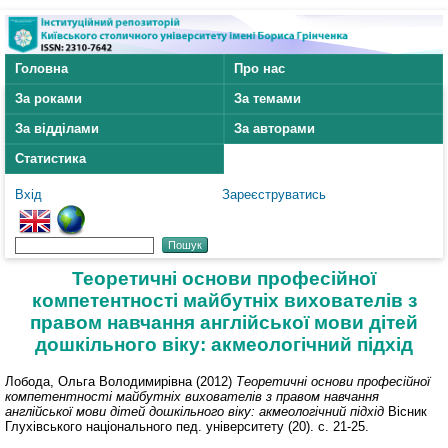
Головна
Про нас
За роками
За темами
За відділами
За авторами
Статистика
Вхід
Зареєструватись
Теоретичні основи професійної
компетентності майбутніх вихователів з
правом навчання англійської мови дітей
дошкільного віку: акмеологічний підхід
Лобода, Ольга Володимирівна
(2012)
Теоретичні основи професійної
компетентності майбутніх вихователів з правом навчання
англійської мови дітей дошкільного віку: акмеологічний підхід
Вісник
Глухівського національного пед. університету (20). с. 21-25.